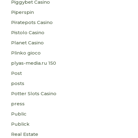
Piggybet Casino
Piperspin
Piratepots Casino
Pistolo Casino
Planet Casino
Plinko gioco
plyas-media.ru 150
Post
posts
Potter Slots Casino
press
Public
Publick
Real Estate