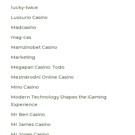
lucky-twice
Lussurio Casino
Madcasino
mag-cas
Mamzinobet Casino
Marketing
Megapari Casino: Todo
Mezinárodní Online Casino
Mino Casino
Modern Technology Shapes the iGaming
Experience
Mr Ben Casino
Mr James Casino
Mr Jones Casino