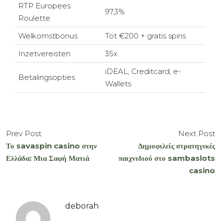
RTP Europees
97,3%
Roulette
Welkomstbonus
Tot €200 + gratis spins
Inzetvereisten
35x
iDEAL, Creditcard, e-
Betalingsopties
Wallets
Prev Post
Next Post
Το savaspin casino στην
Δημοφιλείς στρατηγικές
Ελλάδα: Μια Σαφή Ματιά
παιχνιδιού στο sambaslots
casino
deborah