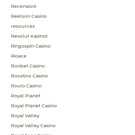
Recensioni
Reelson Casino
resources
Revolut Kasinot
Ringospin Casino
Rioace
Roobet Casino
Roostino Casino
Roulo Casino
Royal Planet
Royal Planet Casino
Royal Valley
Royal Valley Casino