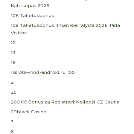
Käteisopas 2026
10E Talletusbonus
10e Talletusbonus Ilman Kierrätystä 2026: Pidä
Voittosi
12
13
18
1xslots-vhod-android.ru 100
2
25
260 Kč Bonus za Registraci: Nejlepší CZ Casina
29black Casino
3
6