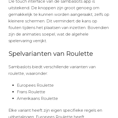
De touch interface van de sambaslots app is
uitstekend. De knoppen zijn groot genoeg om
gemakkelijk te kunnen worden aangeraakt, zelfs op
kleinere schermen. Dit vermindert de kans op
fouten tijdens het plaatsen van inzetten. Bovendien
zijn de animaties soepel, wat de algehele
spelervaring verrijkt.
Spelvarianten van Roulette
Sambaslots biedt verschillende varianten van
roulette, waaronder:
Europees Roulette
Frans Roulette
Amerikaans Roulette
Elke variant heeft zijn eigen specifieke regels en
uitbetalingen. Europees Roulette heeft