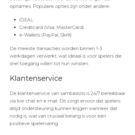
opnames. Populaire opties zijn onder andere:
iDEAL
Creditcard (Visa, MasterCard)
e-Wallets (PayPal, Skrill)
De meeste transacties worden binnen 1-3
werkdagen verwerkt, wat ideaal is voor spelers die
snel toegang willen tot hun winsten.
Klantenservice
De klantenservice van sambaslots is 24/7 bereikbaar
via live chat en e-mail. Dit zorgt ervoor dat spelers
altijd ondersteuning kunnen krijgen wanneer dat
nodig is, wat van cruciaal belang is voor een
positieve spelervaring.