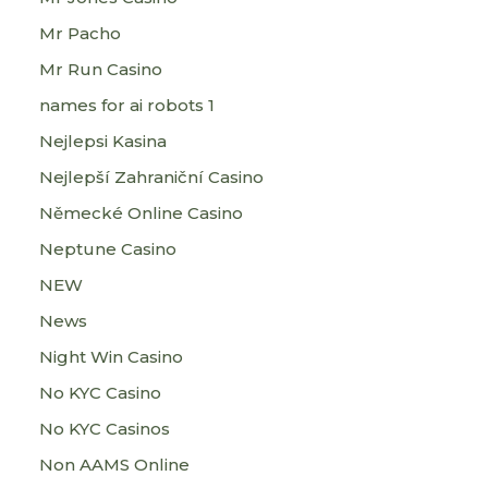
Mr Pacho
Mr Run Casino
names for ai robots 1
Nejlepsi Kasina
Nejlepší Zahraniční Casino
Německé Online Casino
Neptune Casino
NEW
News
Night Win Casino
No KYC Casino
No KYC Casinos
Non AAMS Online