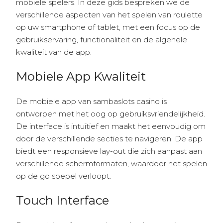
mobiele spelers. In deze gids bespreken we de
verschillende aspecten van het spelen van roulette
op uw smartphone of tablet, met een focus op de
gebruikservaring, functionaliteit en de algehele
kwaliteit van de app.
Mobiele App Kwaliteit
De mobiele app van sambaslots casino is
ontworpen met het oog op gebruiksvriendelijkheid.
De interface is intuïtief en maakt het eenvoudig om
door de verschillende secties te navigeren. De app
biedt een responsieve lay-out die zich aanpast aan
verschillende schermformaten, waardoor het spelen
op de go soepel verloopt.
Touch Interface