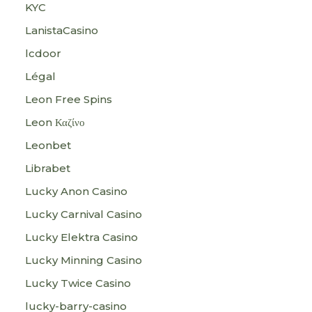
KYC
LanistaCasino
lcdoor
Légal
Leon Free Spins
Leon Καζίνο
Leonbet
Librabet
Lucky Anon Casino
Lucky Carnival Casino
Lucky Elektra Casino
Lucky Minning Casino
Lucky Twice Casino
lucky-barry-casino