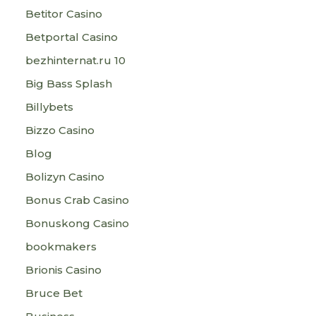
Betitor Casino
Betportal Casino
bezhinternat.ru 10
Big Bass Splash
Billybets
Bizzo Casino
Blog
Bolizyn Casino
Bonus Crab Casino
Bonuskong Casino
bookmakers
Brionis Casino
Bruce Bet