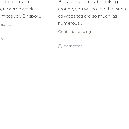
 spor bahisleri
Because you initiate looking
 için promosyonlar
around, you will notice that such
 taşıyor. Bir spor...
as websites are so much, as
numerous...
eading
Continue reading
ah
by deborah