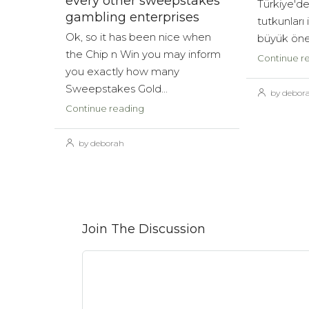
every other sweepstakes
Türkiye'de
gambling enterprises
tutkunları
Ok, so it has been nice when
büyük önem
the Chip n Win you may inform
Continue r
you exactly how many
Sweepstakes Gold...
by debor
Continue reading
by deborah
Join The Discussion