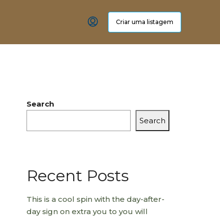
Criar uma listagem
Search
Search
Recent Posts
This is a cool spin with the day-after-
day sign on extra you to you will