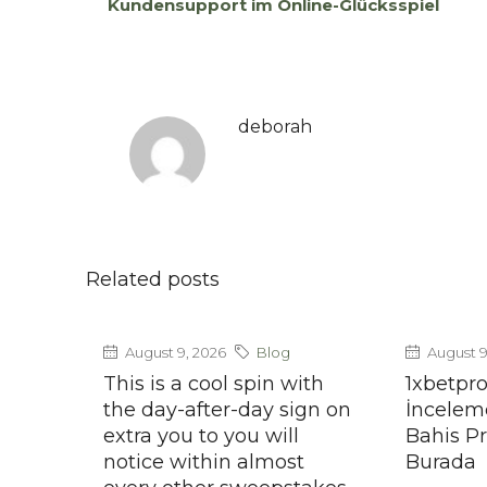
Kundensupport im Online-Glücksspiel
deborah
Related posts
August 9, 2026
Blog
August 9
This is a cool spin with
1xbetp
the day-after-day sign on
İncelem
extra you to you will
Bahis P
notice within almost
Burada