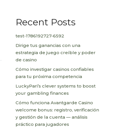
Recent Posts
test-1786192727-6592
Dirige tus ganancias con una
estrategia de juego creíble y poder
de casino
Cómo investigar casinos confiables
para tu próxima competencia
LuckyPari’s clever systems to boost
your gambling finances
Cómo funciona Avantgarde Casino
welcome bonus: registro, verificación
y gestión de la cuenta — análisis
práctico para jugadores