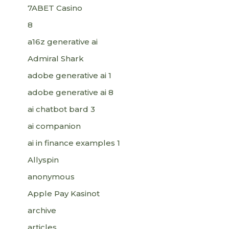
7ABET Casino
8
a16z generative ai
Admiral Shark
adobe generative ai 1
adobe generative ai 8
ai chatbot bard 3
ai companion
ai in finance examples 1
Allyspin
anonymous
Apple Pay Kasinot
archive
articles