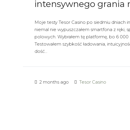
intensywnego grania n
Moje testy Tesor Casino po siedmiu dniach i
niemal nie wypuszczałem smartfona z ręki, s
polowych. Wybrałem tę platformę, bo 6 000 gi
Testowałem szybkość ładowania, intuicyjność
dość...
2 months ago
Tesor Casino