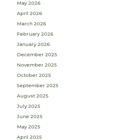
May 2026
April 2026
March 2026
February 2026
January 2026
December 2025
November 2025
October 2025
September 2025
August 2025
July 2025
June 2025
May 2025
April 2025