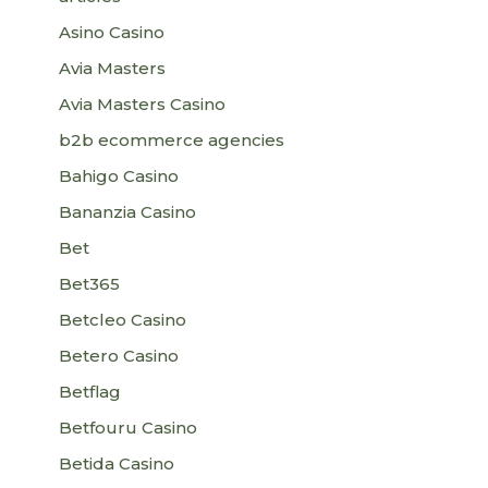
Asino Casino
Avia Masters
Avia Masters Casino
b2b ecommerce agencies
Bahigo Casino
Bananzia Casino
Bet
Bet365
Betcleo Casino
Betero Casino
Betflag
Betfouru Casino
Betida Casino