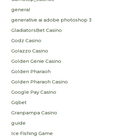
general
generative ai adobe photoshop 3
GladiatorsBet Casino
Godz Casino
Golazzo Casino
Golden Genie Casino
Golden Pharaoh
Golden Pharaoh Casino
Google Pay Casino
Gqbet
Granpampa Casino
guide
Ice Fishing Game