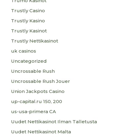
Trumo Kasinot
Trustly Casino
Trustly Kasino
Trustly Kasinot
Trustly Nettikasinot
uk casinos
Uncategorized
Uncrossable Rush
Uncrossable Rush Jouer
Union Jackpots Casino
up-capital.ru 150, 200
us-usa-primera CA
Uudet Nettikasinot Ilman Talletusta
Uudet Nettikasinot Malta