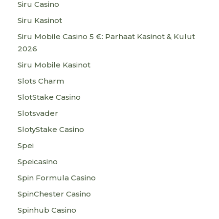
Siru Casino
Siru Kasinot
Siru Mobile Casino 5 €: Parhaat Kasinot & Kulut
2026
Siru Mobile Kasinot
Slots Charm
SlotStake Casino
Slotsvader
SlotyStake Casino
Spei
Speicasino
Spin Formula Casino
SpinChester Casino
Spinhub Casino