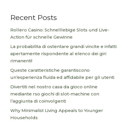
Recent Posts
Rollero Casino: Schnelllebige Slots und Live-
Action für schnelle Gewinne
La probabilita di ostentare grandi vincite e infatti
apertamente rispondente al elenco dei giri
rimanenti!
Queste caratteristiche garantiscono
un’esperienza fluida ed affidabile per gli utenti
Divertiti nel nostro casa da gioco online
mediante rso giochi di slot-machine con
l’aggiunta di coinvolgenti
Why Minimalist Living Appeals to Younger
Households