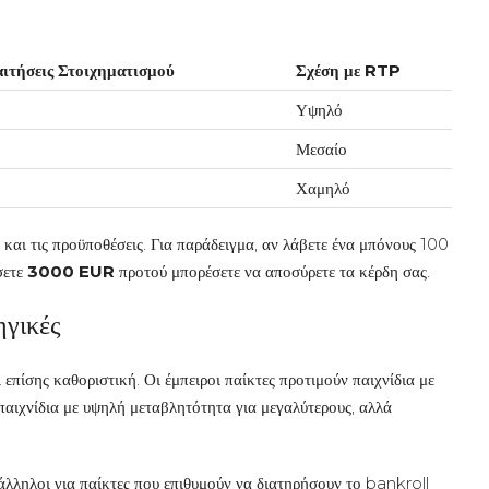
αιτήσεις Στοιχηματισμού
Σχέση με RTP
Υψηλό
Μεσαίο
Χαμηλό
 και τις προϋποθέσεις. Για παράδειγμα, αν λάβετε ένα μπόνους 100
σετε
3000 EUR
προτού μπορέσετε να αποσύρετε τα κέρδη σας.
ηγικές
πίσης καθοριστική. Οι έμπειροι παίκτες προτιμούν παιχνίδια με
παιχνίδια με υψηλή μεταβλητότητα για μεγαλύτερους, αλλά
λληλοι για παίκτες που επιθυμούν να διατηρήσουν το bankroll