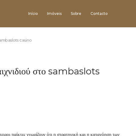
Início
Imóveis
Sobre
Contacto
 sambaslots casino
αιχνιδιού στο sambaslots
πειροι παίκτες γνωρίζουν ότι η στρατηγική και η κατανόηση των