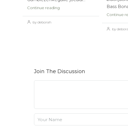
Bass Bona
Continue reading
Continue r
by deborah
by debor
Join The Discussion