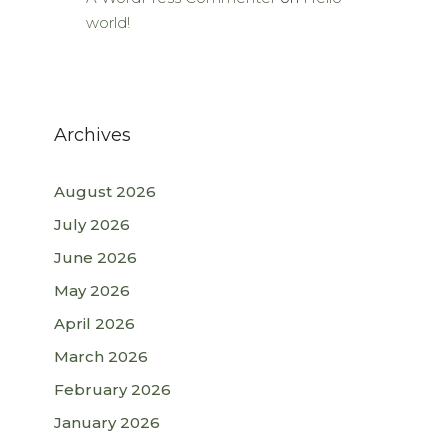
world!
Archives
August 2026
July 2026
June 2026
May 2026
April 2026
March 2026
February 2026
January 2026