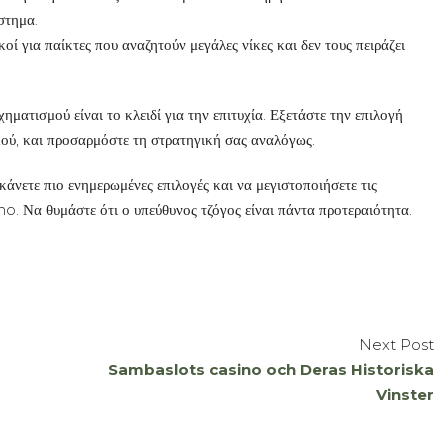
στημα.
κοί για παίκτες που αναζητούν μεγάλες νίκες και δεν τους πειράζει
ματισμού είναι το κλειδί για την επιτυχία. Εξετάστε την επιλογή
μού, και προσαρμόστε τη στρατηγική σας αναλόγως.
άνετε πιο ενημερωμένες επιλογές και να μεγιστοποιήσετε τις
o. Να θυμάστε ότι ο υπεύθυνος τζόγος είναι πάντα προτεραιότητα.
Next Post
Sambaslots casino och Deras Historiska
Vinster