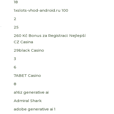
18
1xslots-vhod-android.ru 100
2
25
260 Kč Bonus za Registraci: Nejlepší
CZ Casina
29black Casino
3
6
7ABET Casino
8
a16z generative ai
Admiral Shark
adobe generative ai 1