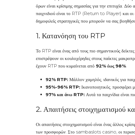
όρων είναι κρίσιμης σημασίας για την επιτυχία. Δύο
παιχνιδιού είναι το RTP (Return to Player) και οι 
δημοφιλείς στρατηγικές που μπορούν να σας βοηθήσου
1. Κατανόηση του RTP
Το RTP είναι ένας από τους πιο σημαντικούς δείκτε
επιστρέψουν οι κουλοχέρηδες στους παίκτες μακρο
έχουν RTP που κυμαίνεται από
92% έως 98%
.
92% RTP:
Μάλλον χαμηλός, ιδανικός για παιχ
95%-96% RTP:
Ικανοποιητικός, προσφέρει μ
97% και άνω RTP:
Αυτά τα παιχνίδια είναι πι
2. Απαιτήσεις στοιχηματισμού κα
Οι απαιτήσεις στοιχηματισμού είναι ένας άλλος κρί
των προσφορών. Στο sambaslots casino, οι περισσ