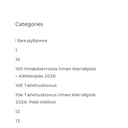
Categories
! Без рубрики
1
10
100 Ilmaiskierrosta Ilman Kierrätystä
– Käteisopas 2026
10E Talletusbonus
10e Talletusbonus Ilman Kierrätystä
2026: Pidä Voittosi
12
13