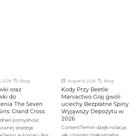
, 2026
Blog
August 6, 2026
Blog
ki oraz
Kody Przy Beetle
ki do
Maniactwo Graj gwoli
enia The Seven
uciechy Bezpłatne Spiny
ins: Grand Cross
Wyjąwszy Depozytu w
2026
dnieś pomyślność
ContentTermin dzięki rotacja
sownej strategii
jak i również maksymalna
kaDemo automatu Big