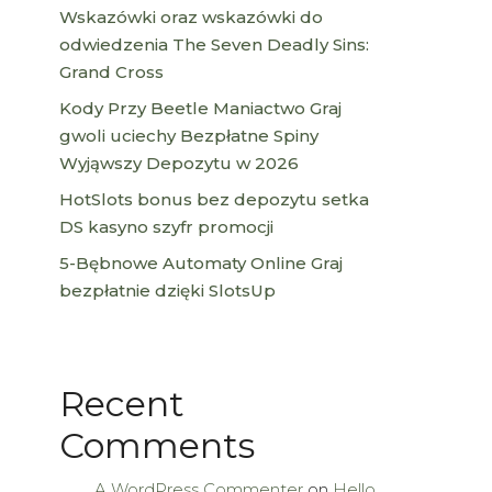
Wskazówki oraz wskazówki do
odwiedzenia The Seven Deadly Sins:
Grand Cross
Kody Przy Beetle Maniactwo Graj
gwoli uciechy Bezpłatne Spiny
Wyjąwszy Depozytu w 2026
HotSlots bonus bez depozytu setka
DS kasyno szyfr promocji
5-Bębnowe Automaty Online Graj
bezpłatnie dzięki SlotsUp
Recent
Comments
A WordPress Commenter
on
Hello