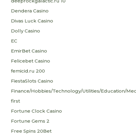
deeprockgalactic.ru 10
Dendera Casino
Divas Luck Casino
Dolly Casino
EC
EmirBet Casino
Felicebet Casino
femicid.ru 200
FiestaSlots Casino
Finance/Hobbies/Technology/Utilities/Education/Med
first
Fortune Clock Casino
Fortune Gems 2
Free Spins 20Bet