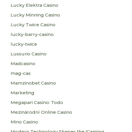
Lucky Elektra Casino
Lucky Minning Casino
Lucky Twice Casino
lucky-barry-casino
lucky-twice
Lussurio Casino
Madcasino
mag-cas
Mamzinobet Casino
Marketing
Megapari Casino: Todo
Mezinárodní Online Casino
Mino Casino
Modern Technology Shapes the iGaming