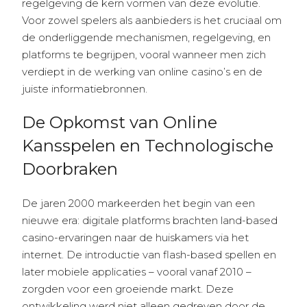
regelgeving de kern vormen van deze evolutie.
Voor zowel spelers als aanbieders is het cruciaal om
de onderliggende mechanismen, regelgeving, en
platforms te begrijpen, vooral wanneer men zich
verdiept in de werking van online casino’s en de
juiste informatiebronnen.
De Opkomst van Online
Kansspelen en Technologische
Doorbraken
De jaren 2000 markeerden het begin van een
nieuwe era: digitale platforms brachten land-based
casino-ervaringen naar de huiskamers via het
internet. De introductie van flash-based spellen en
later mobiele applicaties – vooral vanaf 2010 –
zorgden voor een groeiende markt. Deze
ontwikkeling werd niet alleen gedreven door de