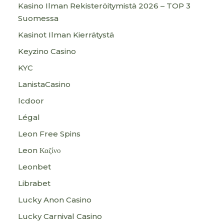
Kasino Ilman Rekisteröitymistä 2026 – TOP 3
Suomessa
Kasinot Ilman Kierrätystä
Keyzino Casino
KYC
LanistaCasino
lcdoor
Légal
Leon Free Spins
Leon Καζίνο
Leonbet
Librabet
Lucky Anon Casino
Lucky Carnival Casino