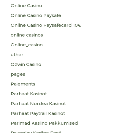
Online Casino
Online Casino Paysafe
Online Casino Paysafecard 10€
online casinos
Online_casino
other
Ozwin Casino
pages
Paiements
Parhaat Kasinot
Parhaat Nordea Kasinot
Parhaat Paytrail Kasinot
Parimad Kasiino Pakkumised
Paynplay Kasiino Eesti