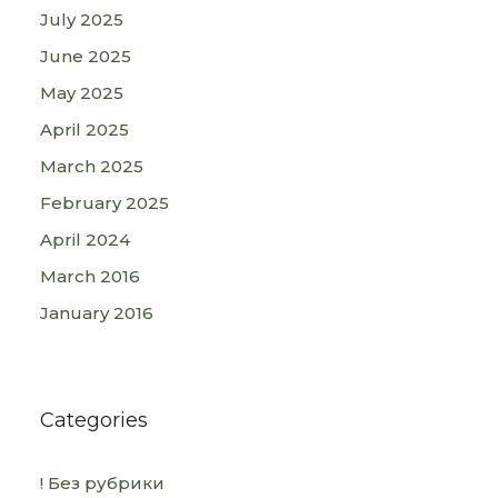
July 2025
June 2025
May 2025
April 2025
March 2025
February 2025
April 2024
March 2016
January 2016
Categories
! Без рубрики