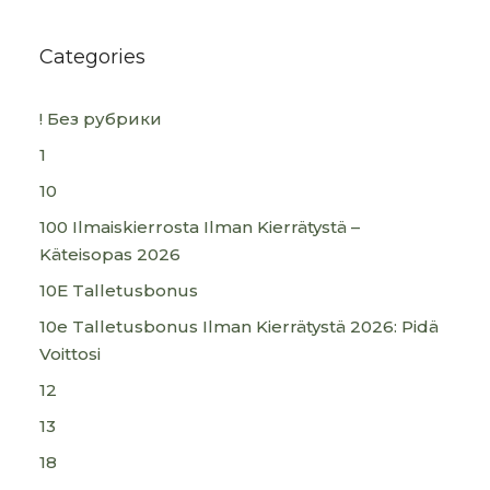
Categories
! Без рубрики
1
10
100 Ilmaiskierrosta Ilman Kierrätystä –
Käteisopas 2026
10E Talletusbonus
10e Talletusbonus Ilman Kierrätystä 2026: Pidä
Voittosi
12
13
18