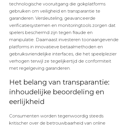
technologische vooruitgang die gokplatforms
gebruiken om veiligheid en transparantie te
garanderen. Versleuteling, geavanceerde
verificatiesystemen en monitoringtools zorgen dat
spelers beschermd zijn tegen fraude en
manipulatie. Daarnaast investeren toonaangevende
platforms in innovatieve betaalmethoden en
gebruiksvriendelijke interfaces, die het speelplezier
verhogen terwijl ze tegelijkertijd de conformiteit
met regelgeving garanderen.
Het belang van transparantie:
inhoudelijke beoordeling en
eerlijkheid
Consumenten worden tegenwoordig steeds
kritischer over de betrouwbaarheid van online