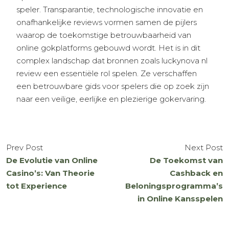
speler. Transparantie, technologische innovatie en
onafhankelijke reviews vormen samen de pijlers
waarop de toekomstige betrouwbaarheid van
online gokplatforms gebouwd wordt. Het is in dit
complex landschap dat bronnen zoals luckynova nl
review een essentiële rol spelen. Ze verschaffen
een betrouwbare gids voor spelers die op zoek zijn
naar een veilige, eerlijke en plezierige gokervaring.
Prev Post
Next Post
De Evolutie van Online
De Toekomst van
Casino’s: Van Theorie
Cashback en
tot Experience
Beloningsprogramma’s
in Online Kansspelen