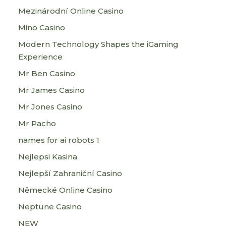
Mezinárodní Online Casino
Mino Casino
Modern Technology Shapes the iGaming
Experience
Mr Ben Casino
Mr James Casino
Mr Jones Casino
Mr Pacho
names for ai robots 1
Nejlepsi Kasina
Nejlepší Zahraniční Casino
Německé Online Casino
Neptune Casino
NEW