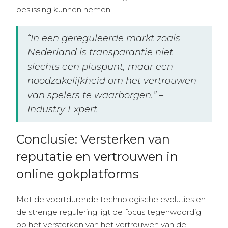
beslissing kunnen nemen.
“In een gereguleerde markt zoals
Nederland is transparantie niet
slechts een pluspunt, maar een
noodzakelijkheid om het vertrouwen
van spelers te waarborgen.” –
Industry Expert
Conclusie: Versterken van
reputatie en vertrouwen in
online gokplatforms
Met de voortdurende technologische evoluties en
de strenge regulering ligt de focus tegenwoordig
op het versterken van het vertrouwen van de