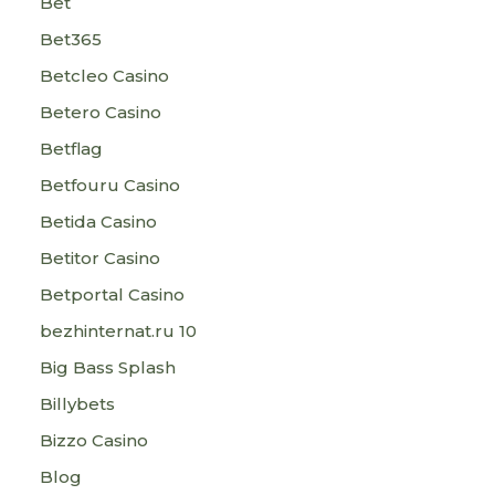
Bet
Bet365
Betcleo Casino
Betero Casino
Betflag
Betfouru Casino
Betida Casino
Betitor Casino
Betportal Casino
bezhinternat.ru 10
Big Bass Splash
Billybets
Bizzo Casino
Blog