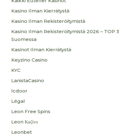
Kaikki Euteller Kasinot
Kasino Ilman Kierrätystä
Kasino Ilman Rekisteröitymistä
Kasino Ilman Rekisteröitymistä 2026 – TOP 3
Suomessa
Kasinot Ilman Kierrätystä
Keyzino Casino
KYC
LanistaCasino
lcdoor
Légal
Leon Free Spins
Leon Καζίνο
Leonbet