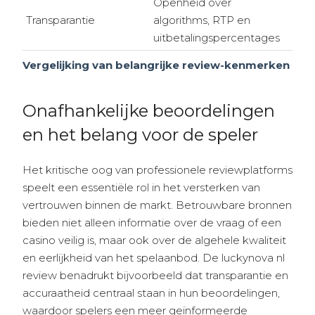
Openheid over
Transparantie
algorithms, RTP en
uitbetalingspercentages
Vergelijking van belangrijke review-kenmerken
Onafhankelijke beoordelingen
en het belang voor de speler
Het kritische oog van professionele reviewplatforms
speelt een essentiële rol in het versterken van
vertrouwen binnen de markt. Betrouwbare bronnen
bieden niet alleen informatie over de vraag of een
casino veilig is, maar ook over de algehele kwaliteit
en eerlijkheid van het spelaanbod. De luckynova nl
review benadrukt bijvoorbeeld dat transparantie en
accuraatheid centraal staan in hun beoordelingen,
waardoor spelers een meer geïnformeerde