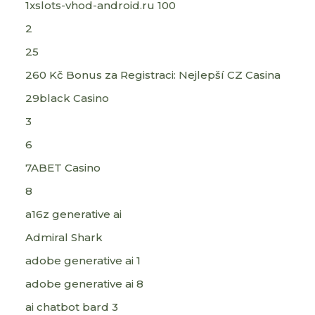
1xslots-vhod-android.ru 100
2
25
260 Kč Bonus za Registraci: Nejlepší CZ Casina
29black Casino
3
6
7ABET Casino
8
a16z generative ai
Admiral Shark
adobe generative ai 1
adobe generative ai 8
ai chatbot bard 3