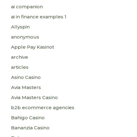
ai companion
ai in finance examples 1
Allyspin
anonymous
Apple Pay Kasinot
archive
articles
Asino Casino
Avia Masters
Avia Masters Casino
b2b ecommerce agencies
Bahigo Casino
Bananzia Casino