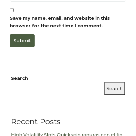
Save my name, email, and website in this
browser for the next time I comment.
Submit
Search
Search
Recent Posts
High Volatility Slots Quickspin ranuras con el fin