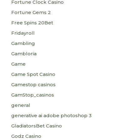
Fortune Clock Casino
Fortune Gems 2
Free Spins 20Bet
Fridayroll
Gambling
Gambloria
Game
Game Spot Casino
Gamestop casinos
GamStop_casinos
general
generative ai adobe photoshop 3
GladiatorsBet Casino
Godz Casino