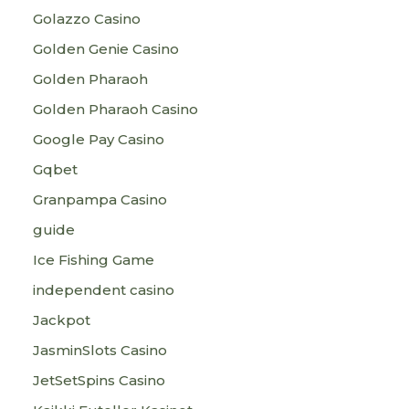
Golazzo Casino
Golden Genie Casino
Golden Pharaoh
Golden Pharaoh Casino
Google Pay Casino
Gqbet
Granpampa Casino
guide
Ice Fishing Game
independent casino
Jackpot
JasminSlots Casino
JetSetSpins Casino