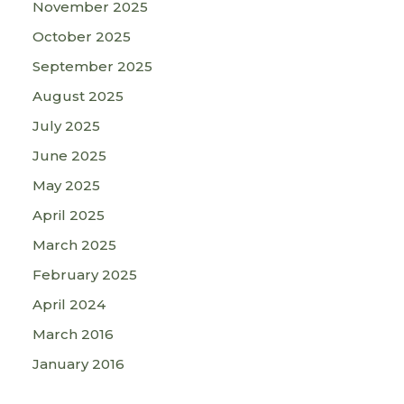
November 2025
October 2025
September 2025
August 2025
July 2025
June 2025
May 2025
April 2025
March 2025
February 2025
April 2024
March 2016
January 2016