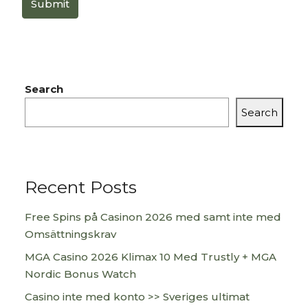
Submit
Search
Search
Recent Posts
Free Spins på Casinon 2026 med samt inte med
Omsättningskrav
MGA Casino 2026 Klimax 10 Med Trustly + MGA
Nordic Bonus Watch
Casino inte med konto >> Sveriges ultimat