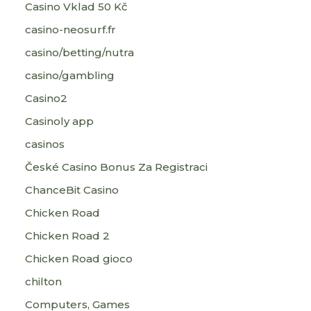
Casino Vklad 50 Kč
casino-neosurf.fr
casino/betting/nutra
casino/gambling
Casino2
Casinoly app
casinos
České Casino Bonus Za Registraci
ChanceBit Casino
Chicken Road
Chicken Road 2
Chicken Road gioco
chilton
Computers, Games