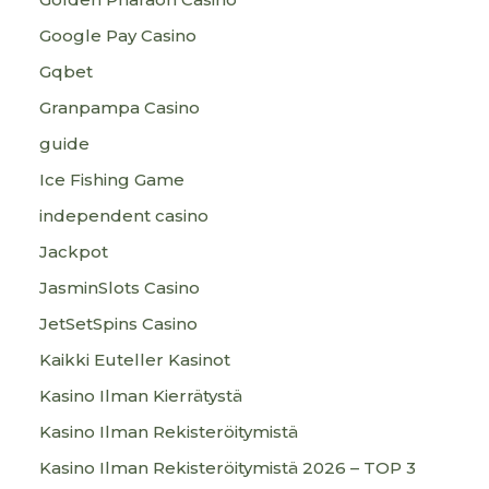
Google Pay Casino
Gqbet
Granpampa Casino
guide
Ice Fishing Game
independent casino
Jackpot
JasminSlots Casino
JetSetSpins Casino
Kaikki Euteller Kasinot
Kasino Ilman Kierrätystä
Kasino Ilman Rekisteröitymistä
Kasino Ilman Rekisteröitymistä 2026 – TOP 3