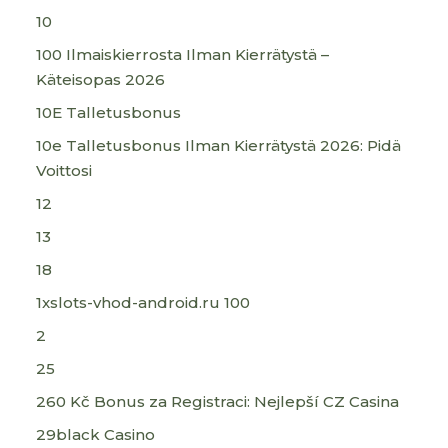
10
100 Ilmaiskierrosta Ilman Kierrätystä –
Käteisopas 2026
10E Talletusbonus
10e Talletusbonus Ilman Kierrätystä 2026: Pidä
Voittosi
12
13
18
1xslots-vhod-android.ru 100
2
25
260 Kč Bonus za Registraci: Nejlepší CZ Casina
29black Casino