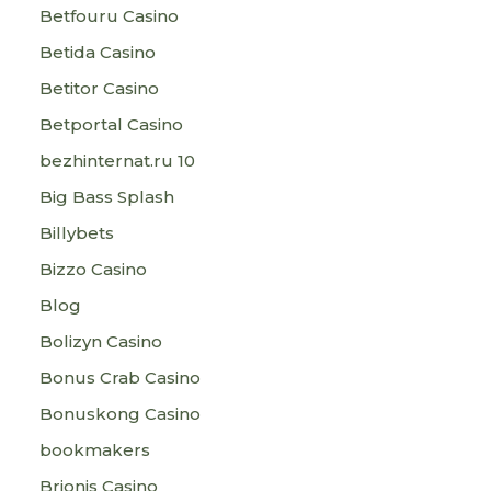
Betfouru Casino
Betida Casino
Betitor Casino
Betportal Casino
bezhinternat.ru 10
Big Bass Splash
Billybets
Bizzo Casino
Blog
Bolizyn Casino
Bonus Crab Casino
Bonuskong Casino
bookmakers
Brionis Casino