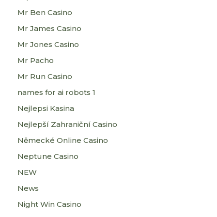
Mr Ben Casino
Mr James Casino
Mr Jones Casino
Mr Pacho
Mr Run Casino
names for ai robots 1
Nejlepsi Kasina
Nejlepší Zahraniční Casino
Německé Online Casino
Neptune Casino
NEW
News
Night Win Casino