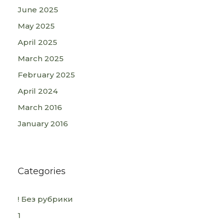
June 2025
May 2025
April 2025
March 2025
February 2025
April 2024
March 2016
January 2016
Categories
! Без рубрики
1