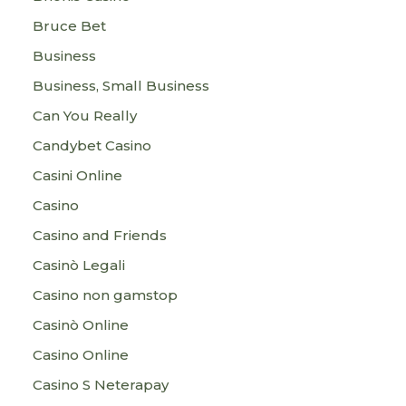
Bruce Bet
Business
Business, Small Business
Can You Really
Candybet Casino
Casini Online
Casino
Casino and Friends
Casinò Legali
Casino non gamstop
Casinò Online
Casino Online
Casino S Neterapay