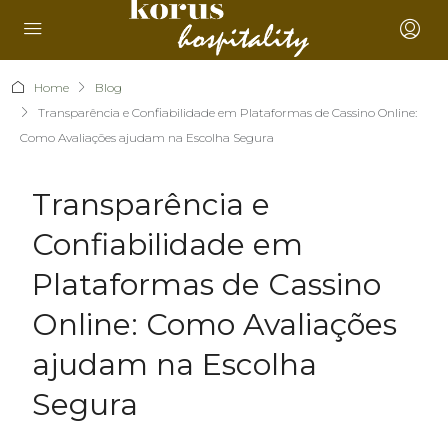
Home
Blog
Transparência e Confiabilidade em Plataformas de Cassino Online:
Como Avaliações ajudam na Escolha Segura
Transparência e
Confiabilidade em
Plataformas de Cassino
Online: Como Avaliações
ajudam na Escolha
Segura