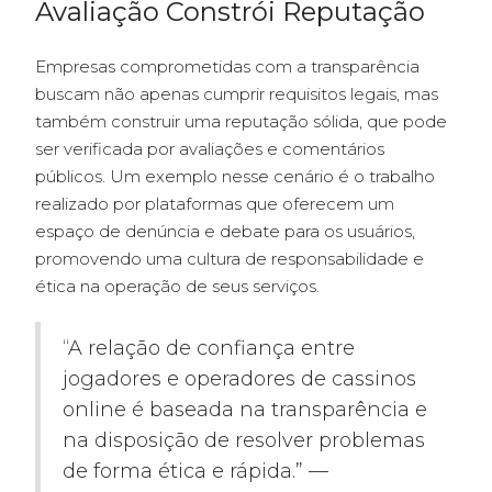
Avaliação Constrói Reputação
Empresas comprometidas com a transparência
buscam não apenas cumprir requisitos legais, mas
também construir uma reputação sólida, que pode
ser verificada por avaliações e comentários
públicos. Um exemplo nesse cenário é o trabalho
realizado por plataformas que oferecem um
espaço de denúncia e debate para os usuários,
promovendo uma cultura de responsabilidade e
ética na operação de seus serviços.
“A relação de confiança entre
jogadores e operadores de cassinos
online é baseada na transparência e
na disposição de resolver problemas
de forma ética e rápida.” —