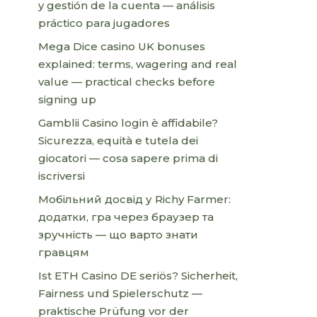
y gestión de la cuenta — análisis
práctico para jugadores
Mega Dice casino UK bonuses
explained: terms, wagering and real
value — practical checks before
signing up
Gamblii Casino login è affidabile?
Sicurezza, equità e tutela dei
giocatori — cosa sapere prima di
iscriversi
Мобільний досвід у Richy Farmer:
додатки, гра через браузер та
зручність — що варто знати
гравцям
Ist ETH Casino DE seriös? Sicherheit,
Fairness und Spielerschutz —
praktische Prüfung vor der