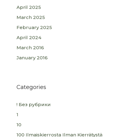
April 2025
March 2025
February 2025
April 2024
March 2016
January 2016
Categories
! Без рубрики
1
10
100 Ilmaiskierrosta Ilman Kierrätystä