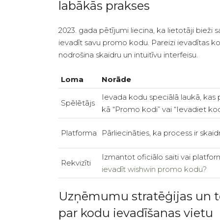
labākās prakses
2023. gada pētījumi liecina, ka lietotāji bieži 
ievadīt savu promo kodu. Pareizi ievadītas ko
nodrošina skaidru un intuitīvu interfeisu.
Loma
Norāde
Ievada kodu speciālā laukā, kas p
Spēlētājs
kā “Promo kodi” vai “Ievadiet ko
Platforma
Pārliecināties, ka process ir skaid
Izmantot oficiālo saiti vai platf
Rekvizīti
ievadīt wishwin promo kodu?
Uzņēmumu stratēģijas un te
par kodu ievadīšanas vietu