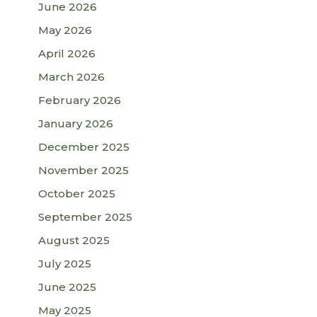
June 2026
May 2026
April 2026
March 2026
February 2026
January 2026
December 2025
November 2025
October 2025
September 2025
August 2025
July 2025
June 2025
May 2025