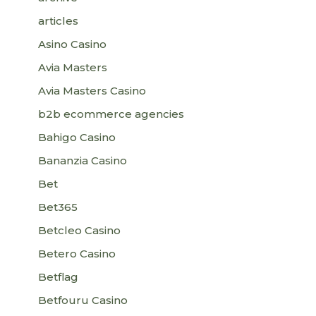
articles
Asino Casino
Avia Masters
Avia Masters Casino
b2b ecommerce agencies
Bahigo Casino
Bananzia Casino
Bet
Bet365
Betcleo Casino
Betero Casino
Betflag
Betfouru Casino