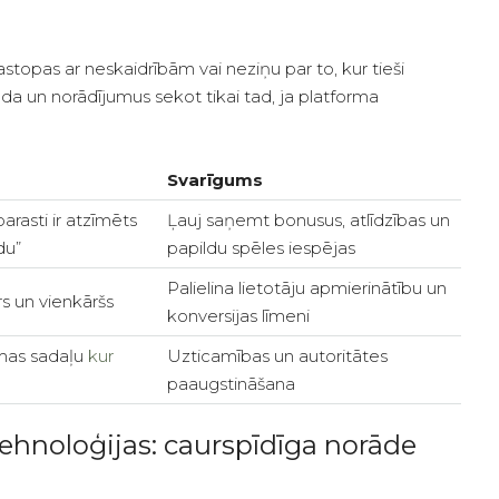
sastopas ar neskaidrībām vai neziņu par to, kur tieši
da un norādījumus sekot tikai tad, ja platforma
Svarīgums
arasti ir atzīmēts
Ļauj saņemt bonusus, atlīdzības un
du”
papildu spēles iespējas
Palielina lietotāju apmierinātību un
rs un vienkāršs
konversijas līmeni
ormas sadaļu
kur
Uzticamības un autoritātes
paaugstināšana
hnoloģijas: caurspīdīga norāde