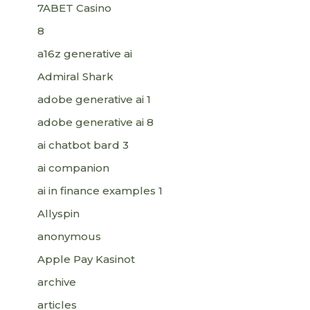
7ABET Casino
8
a16z generative ai
Admiral Shark
adobe generative ai 1
adobe generative ai 8
ai chatbot bard 3
ai companion
ai in finance examples 1
Allyspin
anonymous
Apple Pay Kasinot
archive
articles