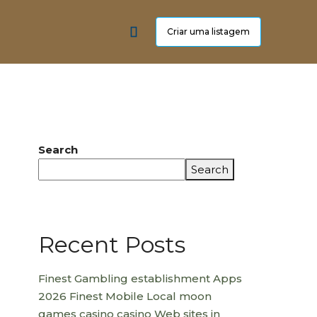
Criar uma listagem
Search
Search
Recent Posts
Finest Gambling establishment Apps
2026 Finest Mobile Local moon
games casino casino Web sites in