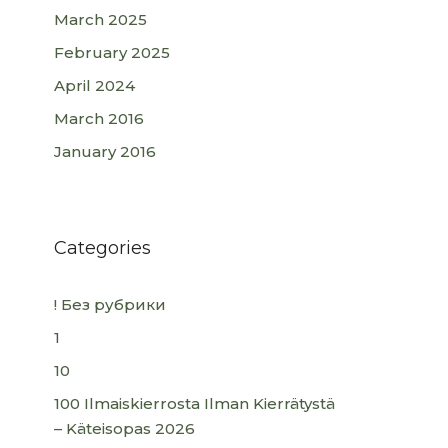
March 2025
February 2025
April 2024
March 2016
January 2016
Categories
! Без рубрики
1
10
100 Ilmaiskierrosta Ilman Kierrätystä
– Käteisopas 2026