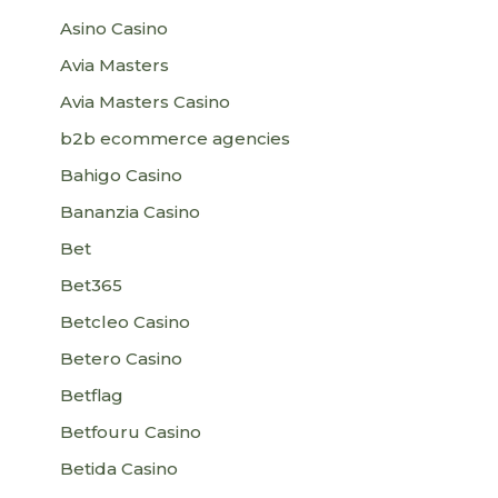
Asino Casino
Avia Masters
Avia Masters Casino
b2b ecommerce agencies
Bahigo Casino
Bananzia Casino
Bet
Bet365
Betcleo Casino
Betero Casino
Betflag
Betfouru Casino
Betida Casino