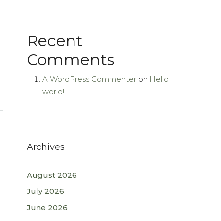
Recent
Comments
A WordPress Commenter
on
Hello
world!
Archives
August 2026
July 2026
June 2026