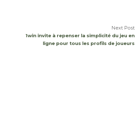
Next Post
1win invite à repenser la simplicité du jeu en
ligne pour tous les profils de joueurs