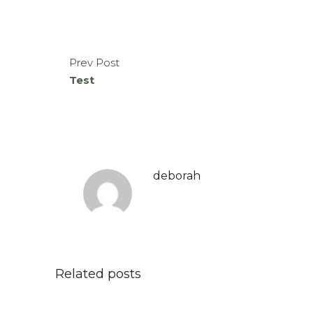
Prev Post
Test
deborah
Related posts