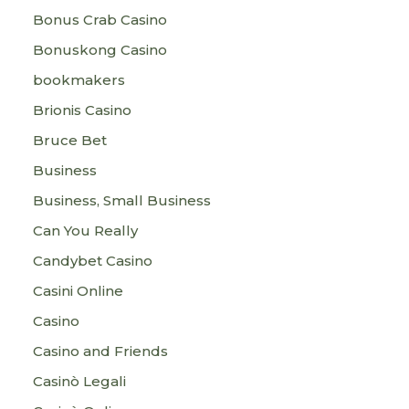
Bonus Crab Casino
Bonuskong Casino
bookmakers
Brionis Casino
Bruce Bet
Business
Business, Small Business
Can You Really
Candybet Casino
Casini Online
Casino
Casino and Friends
Casinò Legali