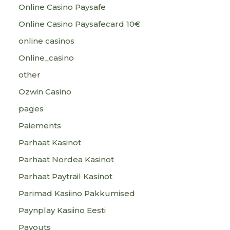
Online Casino Paysafe
Online Casino Paysafecard 10€
online casinos
Online_casino
other
Ozwin Casino
pages
Paiements
Parhaat Kasinot
Parhaat Nordea Kasinot
Parhaat Paytrail Kasinot
Parimad Kasiino Pakkumised
Paynplay Kasiino Eesti
Payouts