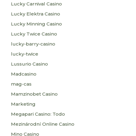
Lucky Carnival Casino
Lucky Elektra Casino
Lucky Minning Casino
Lucky Twice Casino
lucky-barry-casino
lucky-twice
Lussurio Casino
Madcasino
mag-cas
Mamzinobet Casino
Marketing
Megapari Casino: Todo
Mezinárodní Online Casino
Mino Casino