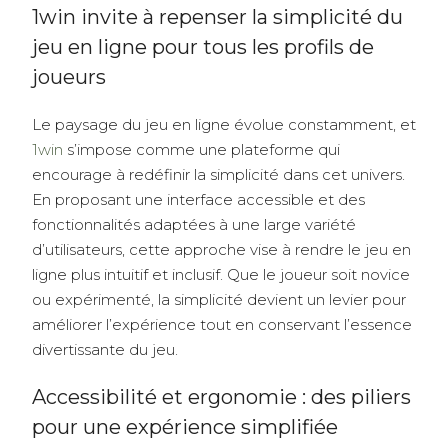
1win invite à repenser la simplicité du
jeu en ligne pour tous les profils de
joueurs
Le paysage du jeu en ligne évolue constamment, et
1win
s’impose comme une plateforme qui
encourage à redéfinir la simplicité dans cet univers.
En proposant une interface accessible et des
fonctionnalités adaptées à une large variété
d’utilisateurs, cette approche vise à rendre le jeu en
ligne plus intuitif et inclusif. Que le joueur soit novice
ou expérimenté, la simplicité devient un levier pour
améliorer l’expérience tout en conservant l’essence
divertissante du jeu.
Accessibilité et ergonomie : des piliers
pour une expérience simplifiée