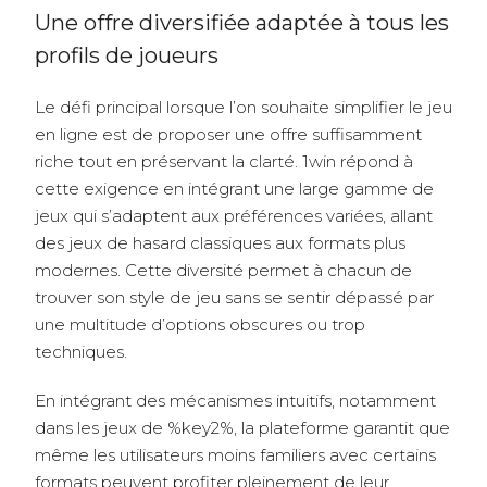
Une offre diversifiée adaptée à tous les
profils de joueurs
Le défi principal lorsque l’on souhaite simplifier le jeu
en ligne est de proposer une offre suffisamment
riche tout en préservant la clarté. 1win répond à
cette exigence en intégrant une large gamme de
jeux qui s’adaptent aux préférences variées, allant
des jeux de hasard classiques aux formats plus
modernes. Cette diversité permet à chacun de
trouver son style de jeu sans se sentir dépassé par
une multitude d’options obscures ou trop
techniques.
En intégrant des mécanismes intuitifs, notamment
dans les jeux de %key2%, la plateforme garantit que
même les utilisateurs moins familiers avec certains
formats peuvent profiter pleinement de leur