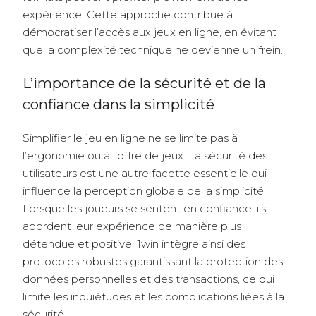
expérience. Cette approche contribue à
démocratiser l’accès aux jeux en ligne, en évitant
que la complexité technique ne devienne un frein.
L’importance de la sécurité et de la
confiance dans la simplicité
Simplifier le jeu en ligne ne se limite pas à
l’ergonomie ou à l’offre de jeux. La sécurité des
utilisateurs est une autre facette essentielle qui
influence la perception globale de la simplicité.
Lorsque les joueurs se sentent en confiance, ils
abordent leur expérience de manière plus
détendue et positive. 1win intègre ainsi des
protocoles robustes garantissant la protection des
données personnelles et des transactions, ce qui
limite les inquiétudes et les complications liées à la
sécurité.