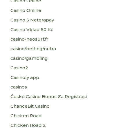
Casinò Online
Casino Online
Casino S Neterapay
Casino Vklad 50 Kč
casino-neosurf.fr
casino/betting/nutra
casino/gambling
Casino2
Casinoly app
casinos
České Casino Bonus Za Registraci
ChanceBit Casino
Chicken Road
Chicken Road 2