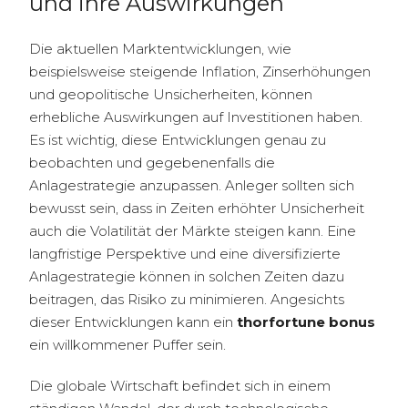
und ihre Auswirkungen
Die aktuellen Marktentwicklungen, wie
beispielsweise steigende Inflation, Zinserhöhungen
und geopolitische Unsicherheiten, können
erhebliche Auswirkungen auf Investitionen haben.
Es ist wichtig, diese Entwicklungen genau zu
beobachten und gegebenenfalls die
Anlagestrategie anzupassen. Anleger sollten sich
bewusst sein, dass in Zeiten erhöhter Unsicherheit
auch die Volatilität der Märkte steigen kann. Eine
langfristige Perspektive und eine diversifizierte
Anlagestrategie können in solchen Zeiten dazu
beitragen, das Risiko zu minimieren. Angesichts
dieser Entwicklungen kann ein
thorfortune bonus
ein willkommener Puffer sein.
Die globale Wirtschaft befindet sich in einem