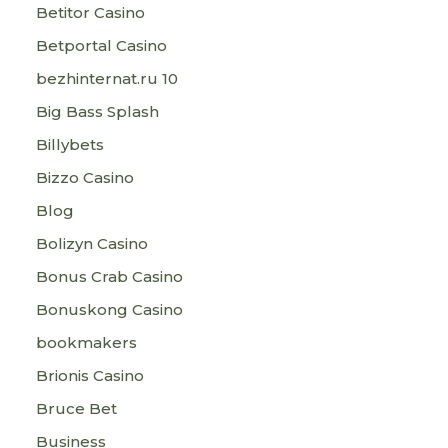
Betitor Casino
Betportal Casino
bezhinternat.ru 10
Big Bass Splash
Billybets
Bizzo Casino
Blog
Bolizyn Casino
Bonus Crab Casino
Bonuskong Casino
bookmakers
Brionis Casino
Bruce Bet
Business