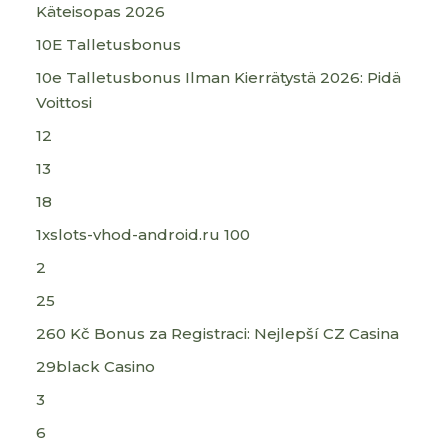
Käteisopas 2026
10E Talletusbonus
10e Talletusbonus Ilman Kierrätystä 2026: Pidä
Voittosi
12
13
18
1xslots-vhod-android.ru 100
2
25
260 Kč Bonus za Registraci: Nejlepší CZ Casina
29black Casino
3
6