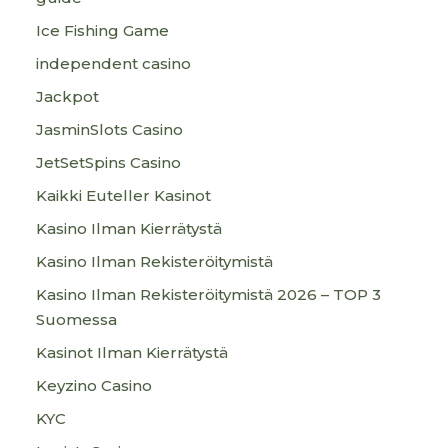
Ice Fishing Game
independent casino
Jackpot
JasminSlots Casino
JetSetSpins Casino
Kaikki Euteller Kasinot
Kasino Ilman Kierrätystä
Kasino Ilman Rekisteröitymistä
Kasino Ilman Rekisteröitymistä 2026 – TOP 3
Suomessa
Kasinot Ilman Kierrätystä
Keyzino Casino
KYC