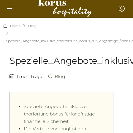
Home
Blog
Spezielle_Angebote_inklusive_thorfortune_bonus_für_langfristige_finanziel
Spezielle_Angebote_inklusiv
1 month ago
Blog
Spezielle Angebote inklusive
thorfortune bonus für langfristige
finanzielle Sicherheit
Die Vorteile von langfristigen