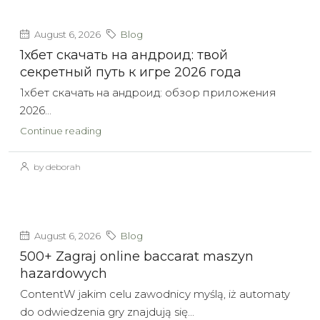
August 6, 2026
Blog
1хбет скачать на андроид: твой
секретный путь к игре 2026 года
1хбет скачать на андроид: обзор приложения
2026...
Continue reading
by deborah
August 6, 2026
Blog
500+ Zagraj online baccarat maszyn
hazardowych
ContentW jakim celu zawodnicy myślą, iż automaty
do odwiedzenia gry znajdują się...