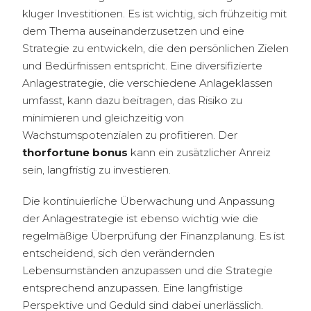
kluger Investitionen. Es ist wichtig, sich frühzeitig mit
dem Thema auseinanderzusetzen und eine
Strategie zu entwickeln, die den persönlichen Zielen
und Bedürfnissen entspricht. Eine diversifizierte
Anlagestrategie, die verschiedene Anlageklassen
umfasst, kann dazu beitragen, das Risiko zu
minimieren und gleichzeitig von
Wachstumspotenzialen zu profitieren. Der
thorfortune bonus
kann ein zusätzlicher Anreiz
sein, langfristig zu investieren.
Die kontinuierliche Überwachung und Anpassung
der Anlagestrategie ist ebenso wichtig wie die
regelmäßige Überprüfung der Finanzplanung. Es ist
entscheidend, sich den verändernden
Lebensumständen anzupassen und die Strategie
entsprechend anzupassen. Eine langfristige
Perspektive und Geduld sind dabei unerlässlich.