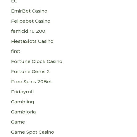
EC
EmirBet Casino
Felicebet Casino
femicid.ru 200
FiestaSlots Casino
first
Fortune Clock Casino
Fortune Gems 2
Free Spins 20Bet
Fridayroll
Gambling
Gambloria
Game
Game Spot Casino