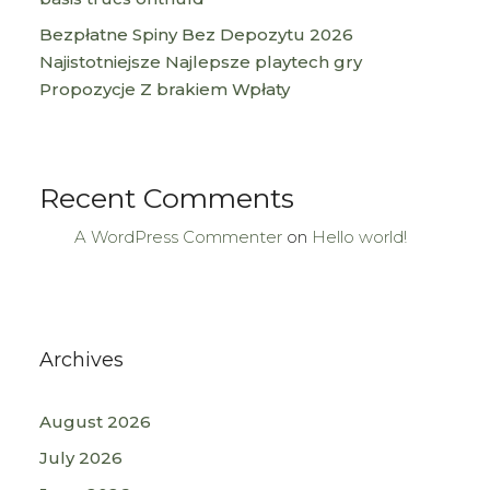
Bezpłatne Spiny Bez Depozytu 2026
Najistotniejsze Najlepsze playtech gry
Propozycje Z brakiem Wpłaty
Recent Comments
A WordPress Commenter
on
Hello world!
Archives
August 2026
July 2026