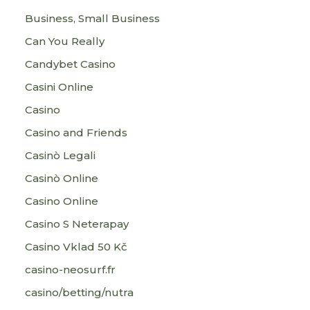
Business, Small Business
Can You Really
Candybet Casino
Casini Online
Casino
Casino and Friends
Casinò Legali
Casinò Online
Casino Online
Casino S Neterapay
Casino Vklad 50 Kč
casino-neosurf.fr
casino/betting/nutra