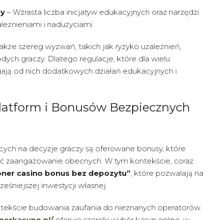
ry
– Wzrasta liczba inicjatyw edukacyjnych oraz narzędzi
leżnieniami i nadużyciami.
kże szereg wyzwań, takich jak ryzyko uzależnień,
dych graczy. Dlatego regulacje, które dla wielu
ają od nich dodatkowych działań edukacyjnych i
latform i Bonusów Bezpiecznych
ch na decyzje graczy są oferowane bonusy, które
ać zaangażowanie obecnych. W tym kontekście, coraz
ioner casino bonus bez depozytu”
, które pozwalają na
śniejszej inwestycji własnej.
tekście budowania zaufania do nieznanych operatorów.
onerkasyno.pl/
oferuje szeroki wybór kasyn online, w