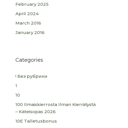
February 2025
April 2024
March 2016
January 2016
Categories
! Без рубрики
1
10
100 Ilmaiskierrosta Ilman Kierrätystä
– Käteisopas 2026
10E Talletusbonus