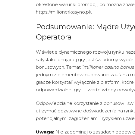
określone warunki promocji, co można znaleź
https://millionerkasyno.pl/.
Podsumowanie: Mądre Uży
Operatora
W świetle dynamicznego rozwoju rynku haza
satysfakcjonującej gry jest świadomy wybór p
bonusowych. Temat
“millioner casino bonus
jednym z elementów budowania zaufania mi
gracze korzystali wyłącznie z platform, któr
odpowiedzialnej gry — warto wtedy odwoływać 
Odpowiedzialne korzystanie z bonusów i ś
utrzymać pozytywne doświadczenia na rynk
potencjalnymi zagrożeniami i ryzykiem uzale
Uwaga:
Nie zapominaj o zasadach odpowied