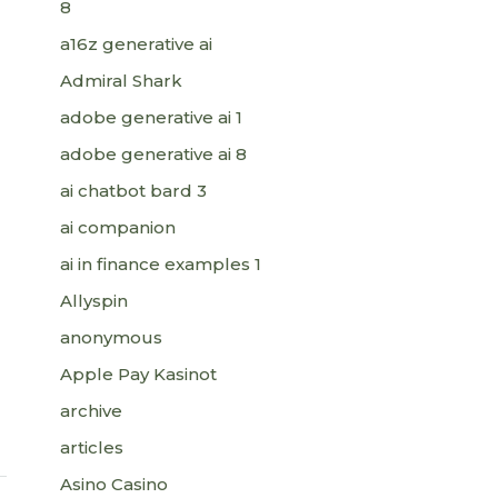
8
a16z generative ai
Admiral Shark
adobe generative ai 1
adobe generative ai 8
ai chatbot bard 3
ai companion
ai in finance examples 1
Allyspin
anonymous
Apple Pay Kasinot
archive
articles
Asino Casino