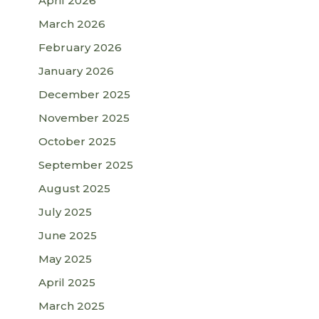
April 2026
March 2026
February 2026
January 2026
December 2025
November 2025
October 2025
September 2025
August 2025
July 2025
June 2025
May 2025
April 2025
March 2025