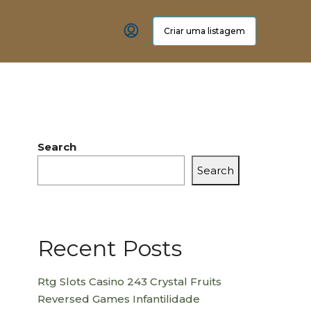
Criar uma listagem
Search
Search
Recent Posts
Rtg Slots Casino 243 Crystal Fruits
Reversed Games Infantilidade