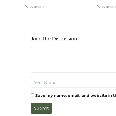
by deborah
by debor
Join The Discussion
Save my name, email, and website in t
Submit