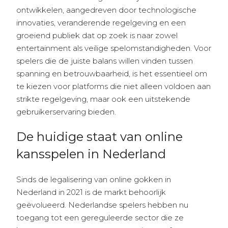
ontwikkelen, aangedreven door technologische
innovaties, veranderende regelgeving en een
groeiend publiek dat op zoek is naar zowel
entertainment als veilige spelomstandigheden. Voor
spelers die de juiste balans willen vinden tussen
spanning en betrouwbaarheid, is het essentieel om
te kiezen voor platforms die niet alleen voldoen aan
strikte regelgeving, maar ook een uitstekende
gebruikerservaring bieden.
De huidige staat van online
kansspelen in Nederland
Sinds de legalisering van online gokken in
Nederland in 2021 is de markt behoorlijk
geëvolueerd. Nederlandse spelers hebben nu
toegang tot een gereguleerde sector die ze