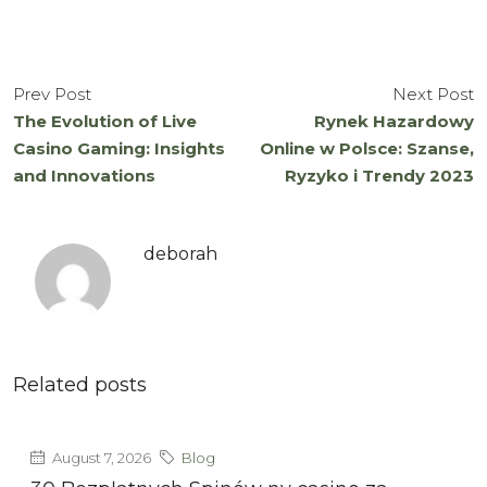
Prev Post
Next Post
The Evolution of Live
Rynek Hazardowy
Casino Gaming: Insights
Online w Polsce: Szanse,
and Innovations
Ryzyko i Trendy 2023
deborah
Related posts
August 7, 2026
Blog