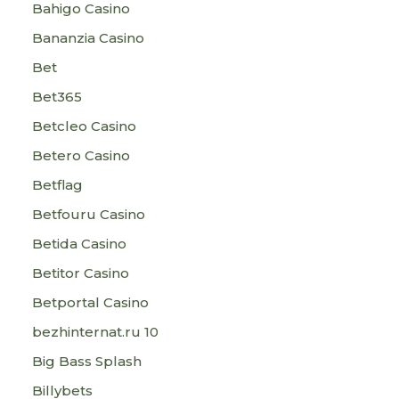
Bahigo Casino
Bananzia Casino
Bet
Bet365
Betcleo Casino
Betero Casino
Betflag
Betfouru Casino
Betida Casino
Betitor Casino
Betportal Casino
bezhinternat.ru 10
Big Bass Splash
Billybets