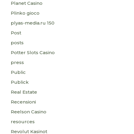
Planet Casino
Plinko gioco
plyas-media.ru 150
Post
posts
Potter Slots Casino
press
Public
Publick
Real Estate
Recensioni
Reelson Casino
resources
Revolut Kasinot