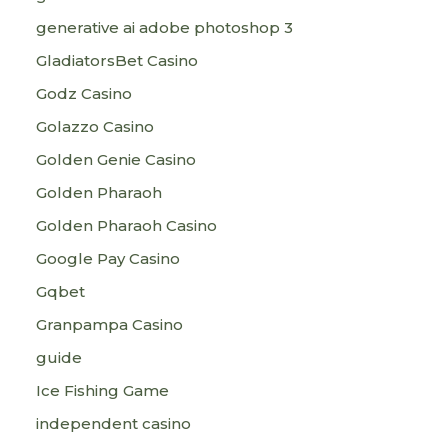
generative ai adobe photoshop 3
GladiatorsBet Casino
Godz Casino
Golazzo Casino
Golden Genie Casino
Golden Pharaoh
Golden Pharaoh Casino
Google Pay Casino
Gqbet
Granpampa Casino
guide
Ice Fishing Game
independent casino