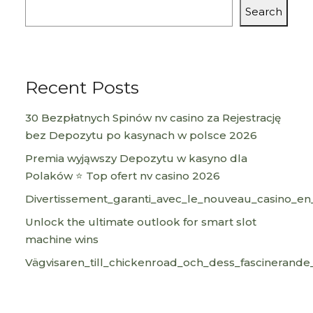
Search
Recent Posts
30 Bezpłatnych Spinów nv casino za Rejestrację
bez Depozytu po kasynach w polsce 2026
Premia wyjąwszy Depozytu w kasyno dla
Polaków ⭐ Top ofert nv casino 2026
Divertissement_garanti_avec_le_nouveau_casino_en_
Unlock the ultimate outlook for smart slot
machine wins
Vägvisaren_till_chickenroad_och_dess_fascinerande