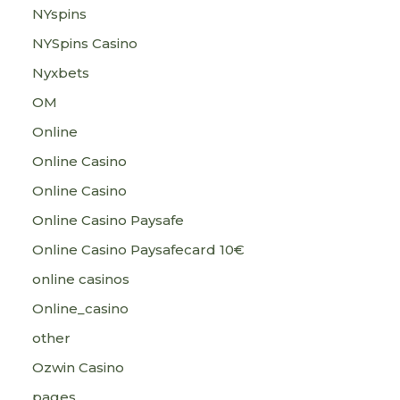
NYspins
NYSpins Casino
Nyxbets
OM
Online
Online Casino
Online Casino
Online Casino Paysafe
Online Casino Paysafecard 10€
online casinos
Online_casino
other
Ozwin Casino
pages