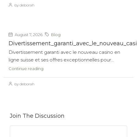
by deborah
August 7, 2026
Blog
Divertissement_garanti_avec_le_nouveau_casi
Divertissement garanti avec le nouveau casino en
ligne suisse et ses offres exceptionnelles pour...
Continue reading
by deborah
Join The Discussion