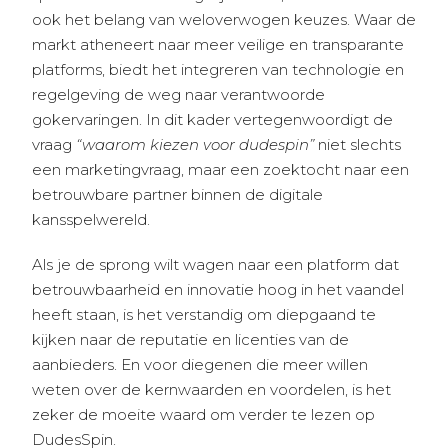
ook het belang van weloverwogen keuzes. Waar de
markt atheneert naar meer veilige en transparante
platforms, biedt het integreren van technologie en
regelgeving de weg naar verantwoorde
gokervaringen. In dit kader vertegenwoordigt de
vraag
“waarom kiezen voor dudespin”
niet slechts
een marketingvraag, maar een zoektocht naar een
betrouwbare partner binnen de digitale
kansspelwereld.
Als je de sprong wilt wagen naar een platform dat
betrouwbaarheid en innovatie hoog in het vaandel
heeft staan, is het verstandig om diepgaand te
kijken naar de reputatie en licenties van de
aanbieders. En voor diegenen die meer willen
weten over de kernwaarden en voordelen, is het
zeker de moeite waard om verder te lezen op
DudesSpin.