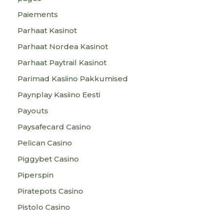
Paiements
Parhaat Kasinot
Parhaat Nordea Kasinot
Parhaat Paytrail Kasinot
Parimad Kasiino Pakkumised
Paynplay Kasiino Eesti
Payouts
Paysafecard Casino
Pelican Casino
Piggybet Casino
Piperspin
Piratepots Casino
Pistolo Casino