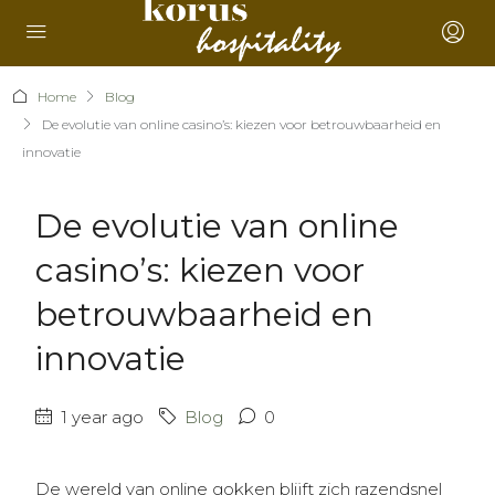
Home
Blog
De evolutie van online casino’s: kiezen voor betrouwbaarheid en
innovatie
De evolutie van online
casino’s: kiezen voor
betrouwbaarheid en
innovatie
1 year ago
Blog
0
De wereld van online gokken blijft zich razendsnel