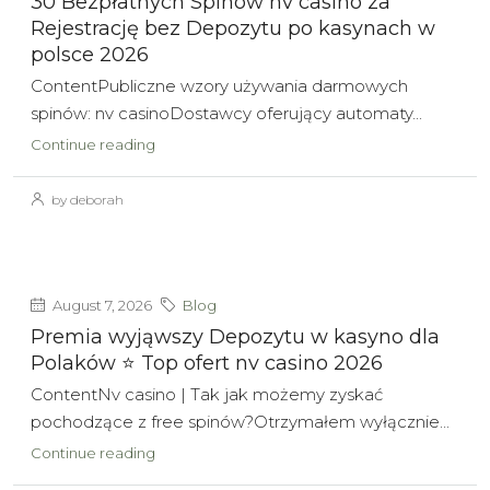
30 Bezpłatnych Spinów nv casino za
Rejestrację bez Depozytu po kasynach w
polsce 2026
ContentPubliczne wzory używania darmowych
spinów: nv casinoDostawcy oferujący automaty...
Continue reading
by deborah
August 7, 2026
Blog
Premia wyjąwszy Depozytu w kasyno dla
Polaków ⭐ Top ofert nv casino 2026
ContentNv casino | Tak jak możemy zyskać
pochodzące z free spinów?Otrzymałem wyłącznie...
Continue reading