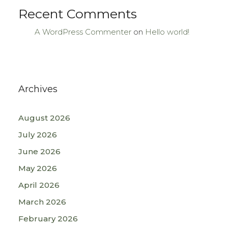
Recent Comments
A WordPress Commenter
on
Hello world!
Archives
August 2026
July 2026
June 2026
May 2026
April 2026
March 2026
February 2026