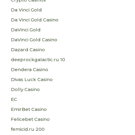
Da Vinci Gold
Da Vinci Gold Casino
DaVinci Gold
DaVinci Gold Casino
Dazard Casino
deeprockgalactic.ru 10
Dendera Casino
Divas Luck Casino
Dolly Casino
EC
EmirBet Casino
Felicebet Casino
femicid.ru 200