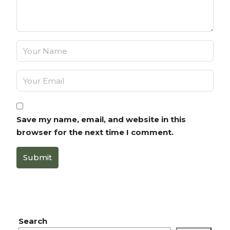
Save my name, email, and website in this
browser for the next time I comment.
Submit
Search