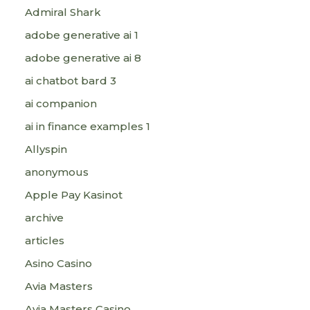
Admiral Shark
adobe generative ai 1
adobe generative ai 8
ai chatbot bard 3
ai companion
ai in finance examples 1
Allyspin
anonymous
Apple Pay Kasinot
archive
articles
Asino Casino
Avia Masters
Avia Masters Casino