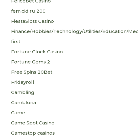
Felicebet Casino
femicid.ru 200
FiestaSlots Casino
Finance/Hobbies/Technology/Utilities/Education/Med
first
Fortune Clock Casino
Fortune Gems 2
Free Spins 20Bet
Fridayroll
Gambling
Gambloria
Game
Game Spot Casino
Gamestop casinos