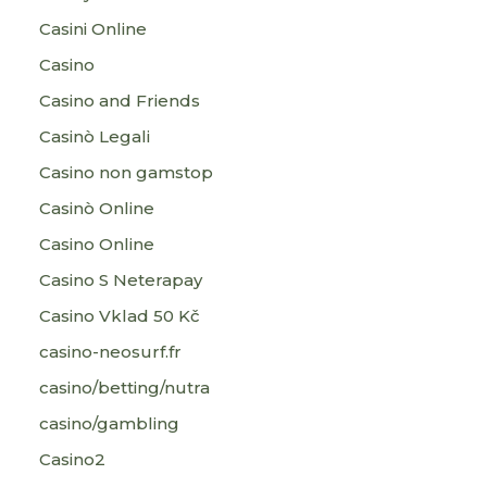
Casini Online
Casino
Casino and Friends
Casinò Legali
Casino non gamstop
Casinò Online
Casino Online
Casino S Neterapay
Casino Vklad 50 Kč
casino-neosurf.fr
casino/betting/nutra
casino/gambling
Casino2