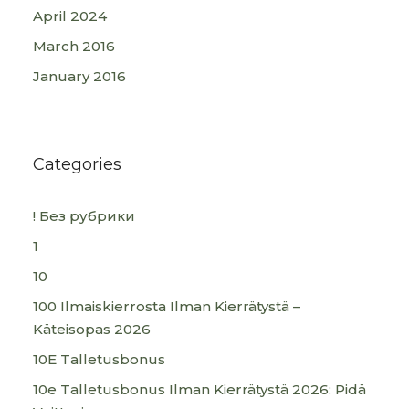
April 2024
March 2016
January 2016
Categories
! Без рубрики
1
10
100 Ilmaiskierrosta Ilman Kierrätystä –
Käteisopas 2026
10E Talletusbonus
10e Talletusbonus Ilman Kierrätystä 2026: Pidä