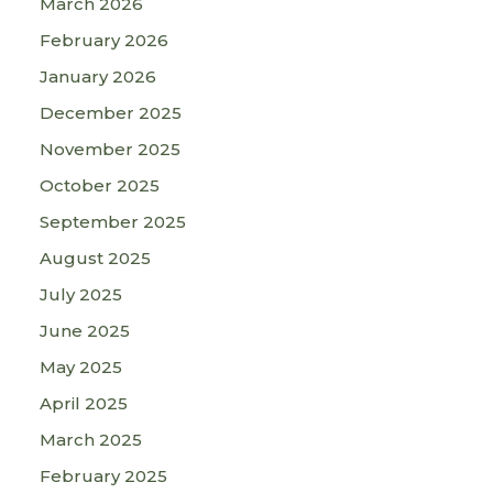
March 2026
February 2026
January 2026
December 2025
November 2025
October 2025
September 2025
August 2025
July 2025
June 2025
May 2025
April 2025
March 2025
February 2025