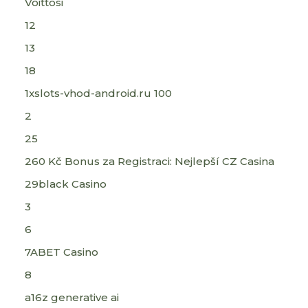
Voittosi
12
13
18
1xslots-vhod-android.ru 100
2
25
260 Kč Bonus za Registraci: Nejlepší CZ Casina
29black Casino
3
6
7ABET Casino
8
a16z generative ai