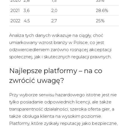
2020
2,8
1,5
33%
2021
3,6
2,0
28.6%
2022
4,5
2,7
25%
Analiza tych danych wskazuje na ciągły, choć
umiarkowany wzrost branży w Polsce, co jest
odzwierciedleniem zarówno rosnącej akceptacji
społecznej, jak i skutecznych regulacji prawnych.
Najlepsze platformy – na co
zwrócić uwagę?
Przy wyborze serwisu hazardowego istotne jest nie
tylko posiadanie odpowiednich licencji, ale także
transparentność działalności, szeroka oferta gier, a
także obsługa klienta na wysokim poziomie.
Platformy, które zyskały reputację jako bezpieczne,