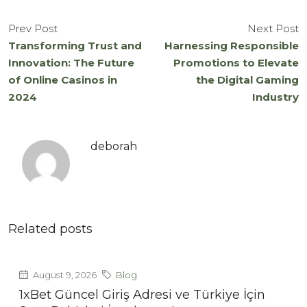
Prev Post
Next Post
Transforming Trust and
Harnessing Responsible
Innovation: The Future
Promotions to Elevate
of Online Casinos in
the Digital Gaming
2024
Industry
deborah
Related posts
August 9, 2026
Blog
1xBet Güncel Giriş Adresi ve Türkiye İçin