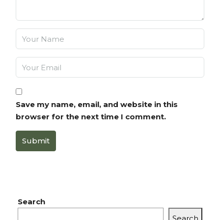
Save my name, email, and website in this
browser for the next time I comment.
Submit
Search
Search