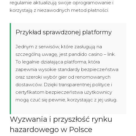
regularnie aktualizują swoje oprogramowanie i
korzystają z niezawodnych metod płatności.
Przykład sprawdzonej platformy
Jednym z serwisów, które zasługują na
szczególną uwagę, jest pandido casino – link.
To legalnie działająca platforma, która
zapewnia wysokie standardy bezpieczeństwa
oraz szeroki wybór gier od renomowanych
dostawców. Dzięki transparentnej polityce i
certyfikatom bezpieczeństwa użytkownicy
mogą czuć się pewnie, korzystając z jej usług.
Wyzwania i przyszłość rynku
hazardowego w Polsce