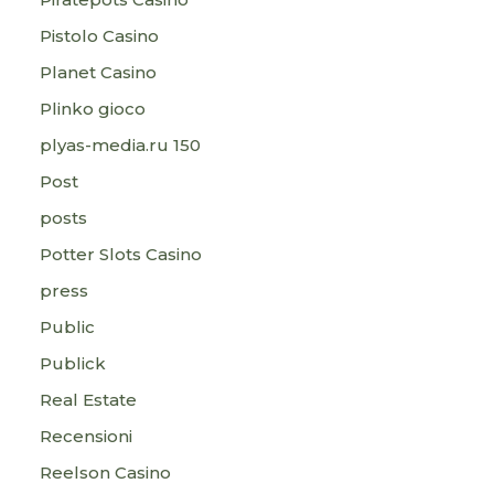
Pistolo Casino
Planet Casino
Plinko gioco
plyas-media.ru 150
Post
posts
Potter Slots Casino
press
Public
Publick
Real Estate
Recensioni
Reelson Casino