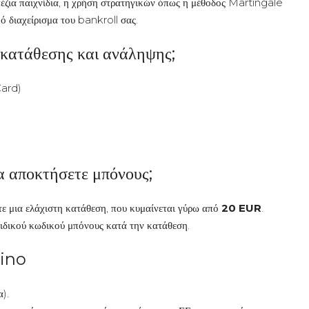
απέζια παιχνίδια, η χρήση στρατηγικών όπως η μέθοδος Martingale
κό διαχείρισμα του bankroll σας.
ι κατάθεσης και ανάληψης;
Card)
να αποκτήσετε μπόνους;
τε μια ελάχιστη κατάθεση, που κυμαίνεται γύρω από
20 EUR
.
 ειδικού κωδικού μπόνους κατά την κατάθεση.
sino
).