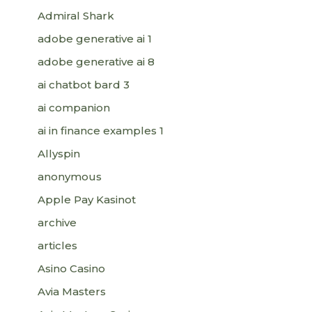
Admiral Shark
adobe generative ai 1
adobe generative ai 8
ai chatbot bard 3
ai companion
ai in finance examples 1
Allyspin
anonymous
Apple Pay Kasinot
archive
articles
Asino Casino
Avia Masters