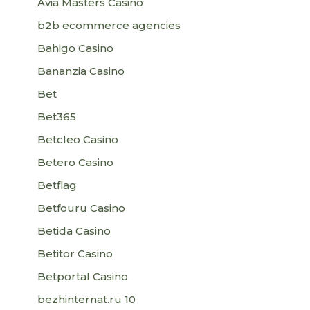
Avia Masters Casino
b2b ecommerce agencies
Bahigo Casino
Bananzia Casino
Bet
Bet365
Betcleo Casino
Betero Casino
Betflag
Betfouru Casino
Betida Casino
Betitor Casino
Betportal Casino
bezhinternat.ru 10