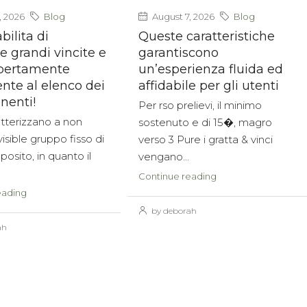
, 2026
Blog
August 7, 2026
Blog
bilita di
Queste caratteristiche
e grandi vincite e
garantiscono
apertamente
un’esperienza fluida ed
nte al elenco dei
affidabile per gli utenti
anenti!
Per rso prelievi, il minimo
tterizzano a non
sostenuto e di 15�, magro
visible gruppo fisso di
verso 3 Pure i gratta & vinci
posito, in quanto il
vengano...
Continue reading
eading
by deborah
ah