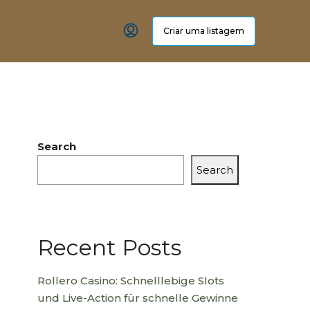
Criar uma listagem
Search
Search
Recent Posts
Rollero Casino: Schnelllebige Slots
und Live-Action für schnelle Gewinne