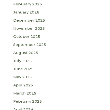
February 2026
January 2026
December 2025
November 2025
October 2025
September 2025
August 2025
July 2025
June 2025
May 2025
April 2025
March 2025
February 2025
April 2024