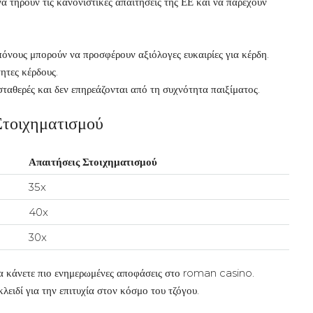
α τηρούν τις κανονιστικές απαιτήσεις της ΕΕ και να παρέχουν
νους μπορούν να προσφέρουν αξιόλογες ευκαιρίες για κέρδη.
ητες κέρδους.
σταθερές και δεν επηρεάζονται από τη συχνότητα παιξίματος.
Στοιχηματισμού
Απαιτήσεις Στοιχηματισμού
35x
40x
30x
να κάνετε πιο ενημερωμένες αποφάσεις στο roman casino.
κλειδί για την επιτυχία στον κόσμο του τζόγου.