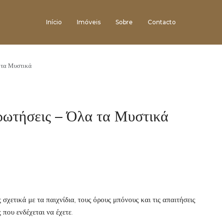
Início
Imóveis
Sobre
Contacto
 τα Μυστικά
ωτήσεις – Όλα τα Μυστικά
ς σχετικά με τα παιχνίδια, τους όρους μπόνους και τις απαιτήσεις
που ενδέχεται να έχετε.