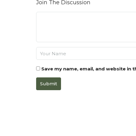
Join The Discussion
Save my name, email, and website in t
Submit