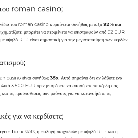
α του roman casino;
χνίδια του roman casino κυμαίνεται συνήθως μεταξύ
92% και
ιχηματίζετε, μπορείτε να περιμένετε να επιστραφούν από 92 EUR
με υψηλό RTP είναι σημαντική για την μεγιστοποίηση των κερδών
ματισμού;
man casino είναι συνήθως
35x
. Αυτό σημαίνει ότι αν λάβετε ένα
ολικά 3.500 EUR πριν μπορέσετε να αποσύρετε τα κέρδη σας.
 και τις προϋποθέσεις των μπόνους για να κατανοήσετε τις
κές για να κερδίσετε;
έγετε. Για τα slots, η επιλογή παιχνιδιών με υψηλό RTP και η