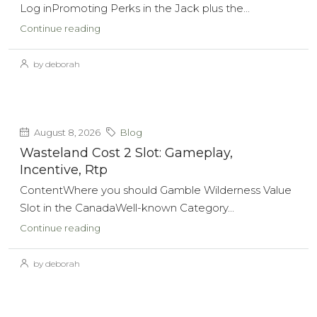
Log inPromoting Perks in the Jack plus the...
Continue reading
by deborah
August 8, 2026
Blog
Wasteland Cost 2 Slot: Gameplay,
Incentive, Rtp
ContentWhere you should Gamble Wilderness Value
Slot in the CanadaWell-known Category...
Continue reading
by deborah