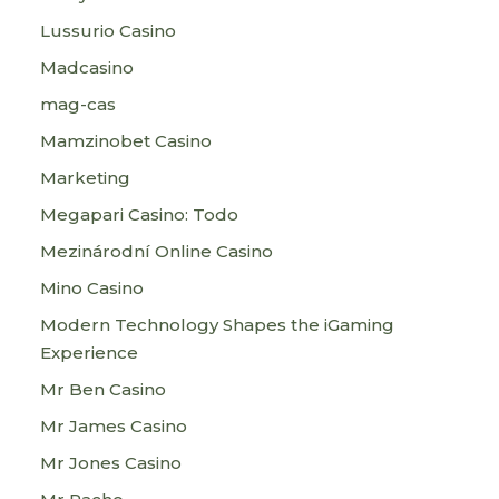
Lussurio Casino
Madcasino
mag-cas
Mamzinobet Casino
Marketing
Megapari Casino: Todo
Mezinárodní Online Casino
Mino Casino
Modern Technology Shapes the iGaming
Experience
Mr Ben Casino
Mr James Casino
Mr Jones Casino