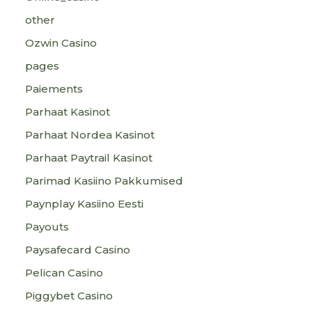
other
Ozwin Casino
pages
Paiements
Parhaat Kasinot
Parhaat Nordea Kasinot
Parhaat Paytrail Kasinot
Parimad Kasiino Pakkumised
Paynplay Kasiino Eesti
Payouts
Paysafecard Casino
Pelican Casino
Piggybet Casino