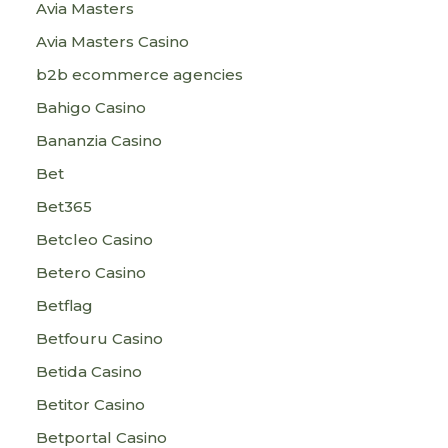
Avia Masters
Avia Masters Casino
b2b ecommerce agencies
Bahigo Casino
Bananzia Casino
Bet
Bet365
Betcleo Casino
Betero Casino
Betflag
Betfouru Casino
Betida Casino
Betitor Casino
Betportal Casino