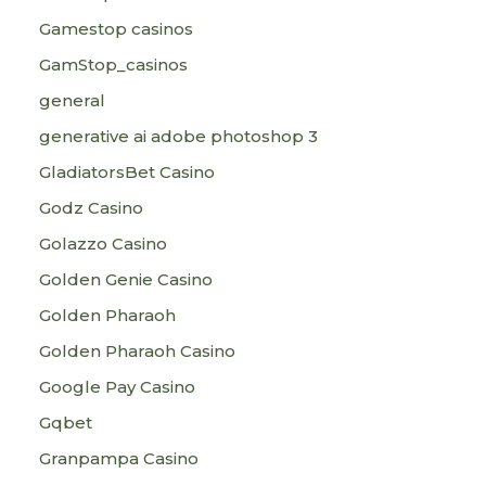
Gamestop casinos
GamStop_casinos
general
generative ai adobe photoshop 3
GladiatorsBet Casino
Godz Casino
Golazzo Casino
Golden Genie Casino
Golden Pharaoh
Golden Pharaoh Casino
Google Pay Casino
Gqbet
Granpampa Casino