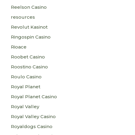
Reelson Casino
resources
Revolut Kasinot
Ringospin Casino
Rioace
Roobet Casino
Roostino Casino
Roulo Casino
Royal Planet
Royal Planet Casino
Royal Valley
Royal Valley Casino
Royaldogs Casino