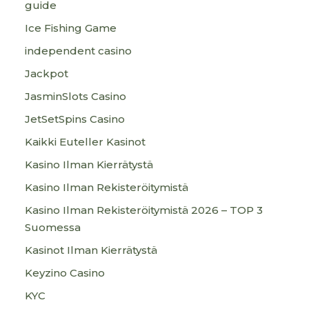
guide
Ice Fishing Game
independent casino
Jackpot
JasminSlots Casino
JetSetSpins Casino
Kaikki Euteller Kasinot
Kasino Ilman Kierrätystä
Kasino Ilman Rekisteröitymistä
Kasino Ilman Rekisteröitymistä 2026 – TOP 3
Suomessa
Kasinot Ilman Kierrätystä
Keyzino Casino
KYC