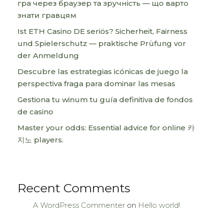
гра через браузер та зручність — що варто
знати гравцям
Ist ETH Casino DE seriös? Sicherheit, Fairness
und Spielerschutz — praktische Prüfung vor
der Anmeldung
Descubre las estrategias icónicas de juego la
perspectiva fraga para dominar las mesas
Gestiona tu winum tu guía definitiva de fondos
de casino
Master your odds: Essential advice for online 카
지노 players.
Recent Comments
A WordPress Commenter
on
Hello world!