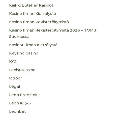
Kaikki Euteller Kasinot
Kasino Ilman Kierrätystä
Kasino Ilman Rekisteröitymistä
Kasino Ilman Rekisteröitymistä 2026 – TOP 3
Suomessa
Kasinot Ilman Kierrätystä
Keyzino Casino
KYC
LanistaCasino
lcdoor
Légal
Leon Free Spins
Leon Καζίνο
Leonbet