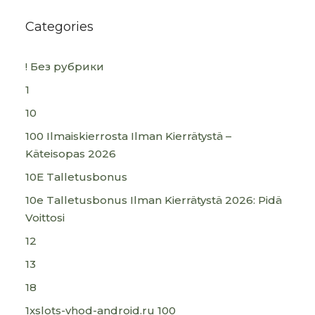
Categories
! Без рубрики
1
10
100 Ilmaiskierrosta Ilman Kierrätystä –
Käteisopas 2026
10E Talletusbonus
10e Talletusbonus Ilman Kierrätystä 2026: Pidä
Voittosi
12
13
18
1xslots-vhod-android.ru 100