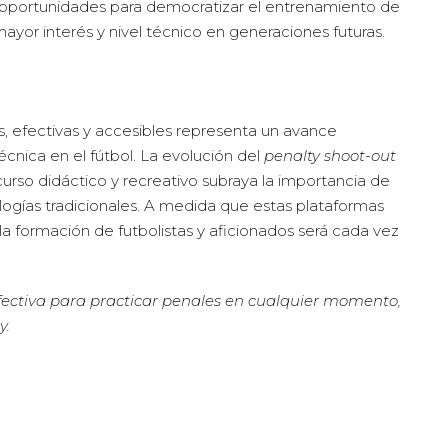
s oportunidades para democratizar el entrenamiento de
or interés y nivel técnico en generaciones futuras.
las, efectivas y accesibles representa un avance
técnica en el fútbol. La evolución del
penalty shoot-out
urso didáctico y recreativo subraya la importancia de
ogías tradicionales. A medida que estas plataformas
a formación de futbolistas y aficionados será cada vez
fectiva para practicar penales en cualquier momento,
y.