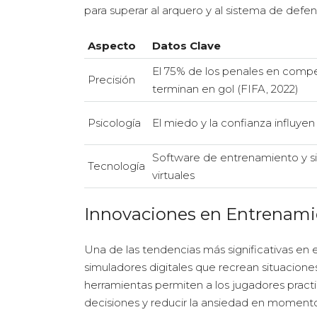
para superar al arquero y al sistema de defen
Aspecto
Datos Clave
El 75% de los penales en compet
Precisión
terminan en gol (FIFA, 2022)
Psicología
El miedo y la confianza influyen
Software de entrenamiento y s
Tecnología
virtuales
Innovaciones en Entrenami
Una de las tendencias más significativas en e
simuladores digitales que recrean situacione
herramientas permiten a los jugadores practi
decisiones y reducir la ansiedad en momento