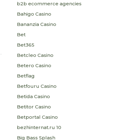
b2b ecommerce agencies
Bahigo Casino
Bananzia Casino
Bet
Bet365
Betcleo Casino
Betero Casino
Betflag
Betfouru Casino
Betida Casino
Betitor Casino
Betportal Casino
bezhinternat.ru 10
Big Bass Splash