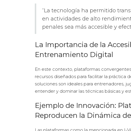
“La tecnología ha permitido trans
en actividades de alto rendimie
penales sea más accesible y efect
La Importancia de la Accesib
Entrenamiento Digital
En este contexto, plataformas convergent
recursos diseñados para facilitar la práctica 
soluciones son ideales para entrenadores, j
entender y dominar las técnicas básicas y e
Ejemplo de Innovación: Pla
Reproducen la Dinámica de 
Las plataformas como la mencionada en I-Vita