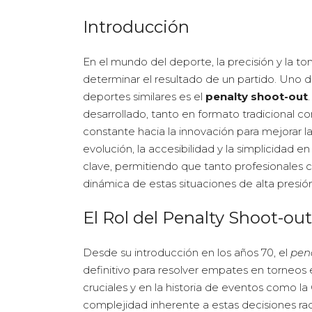
Introducción
En el mundo del deporte, la precisión y la 
determinar el resultado de un partido. Uno
deportes similares es el
penalty shoot-out
desarrollado, tanto en formato tradicional co
constante hacia la innovación para mejorar l
evolución, la accesibilidad y la simplicidad 
clave, permitiendo que tanto profesionales 
dinámica de estas situaciones de alta presión
El Rol del Penalty Shoot-ou
Desde su introducción en los años 70, el
pen
definitivo para resolver empates en torneos 
cruciales y en la historia de eventos como
complejidad inherente a estas decisiones radi