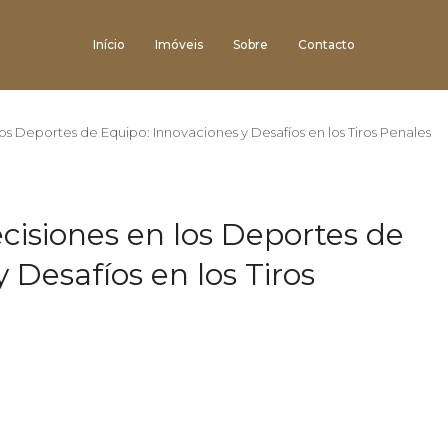
Início
Imóveis
Sobre
Contacto
los Deportes de Equipo: Innovaciones y Desafíos en los Tiros Penales
ecisiones en los Deportes de
 Desafíos en los Tiros