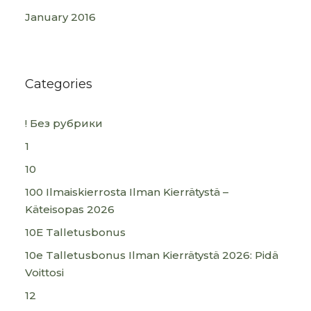
January 2016
Categories
! Без рубрики
1
10
100 Ilmaiskierrosta Ilman Kierrätystä –
Käteisopas 2026
10E Talletusbonus
10e Talletusbonus Ilman Kierrätystä 2026: Pidä
Voittosi
12