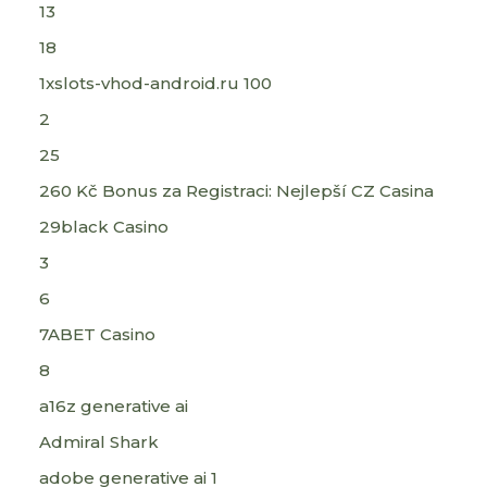
13
18
1xslots-vhod-android.ru 100
2
25
260 Kč Bonus za Registraci: Nejlepší CZ Casina
29black Casino
3
6
7ABET Casino
8
a16z generative ai
Admiral Shark
adobe generative ai 1