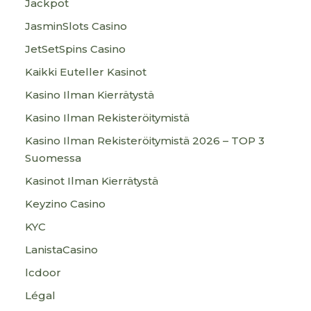
Jackpot
JasminSlots Casino
JetSetSpins Casino
Kaikki Euteller Kasinot
Kasino Ilman Kierrätystä
Kasino Ilman Rekisteröitymistä
Kasino Ilman Rekisteröitymistä 2026 – TOP 3
Suomessa
Kasinot Ilman Kierrätystä
Keyzino Casino
KYC
LanistaCasino
lcdoor
Légal