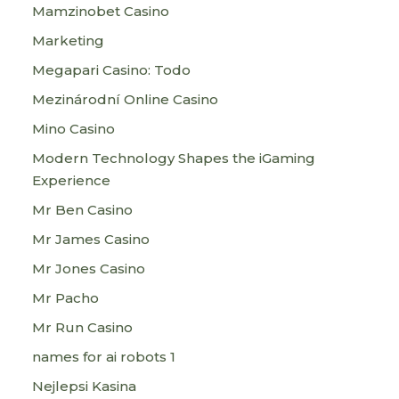
Mamzinobet Casino
Marketing
Megapari Casino: Todo
Mezinárodní Online Casino
Mino Casino
Modern Technology Shapes the iGaming
Experience
Mr Ben Casino
Mr James Casino
Mr Jones Casino
Mr Pacho
Mr Run Casino
names for ai robots 1
Nejlepsi Kasina