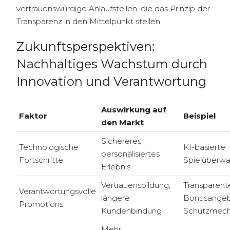
vertrauenswürdige Anlaufstellen, die das Prinzip der
Transparenz in den Mittelpunkt stellen.
Zukunftsperspektiven:
Nachhaltiges Wachstum durch
Innovation und Verantwortung
Auswirkung auf
Faktor
Beispiel
den Markt
Sichereres,
Technologische
KI-basierte
personalisiertes
Fortschritte
Spielüberw
Erlebnis
Vertrauensbildung,
Transparent
Verantwortungsvolle
längere
Bonusangeb
Promotions
Kundenbindung
Schutzmec
Mehr