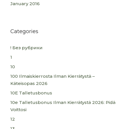
January 2016
Categories
! Без рубрики
1
10
100 Ilmaiskierrosta Ilman Kierrätystä –
Käteisopas 2026
10E Talletusbonus
10e Talletusbonus Ilman Kierrätystä 2026: Pidä
Voittosi
12
13