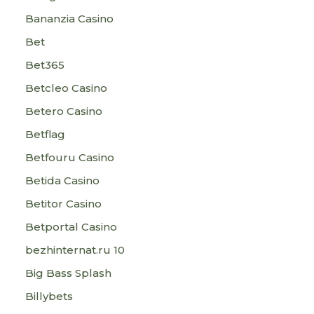
Bananzia Casino
Bet
Bet365
Betcleo Casino
Betero Casino
Betflag
Betfouru Casino
Betida Casino
Betitor Casino
Betportal Casino
bezhinternat.ru 10
Big Bass Splash
Billybets