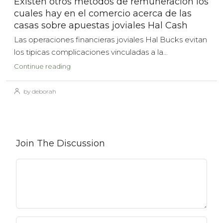
Existen otros metodos de remuneracion los
cuales hay en el comercio acerca de las
casas sobre apuestas joviales Hal Cash
Las operaciones financieras joviales Hal Bucks evitan
los tipicas complicaciones vinculadas a la...
Continue reading
by deborah
Join The Discussion