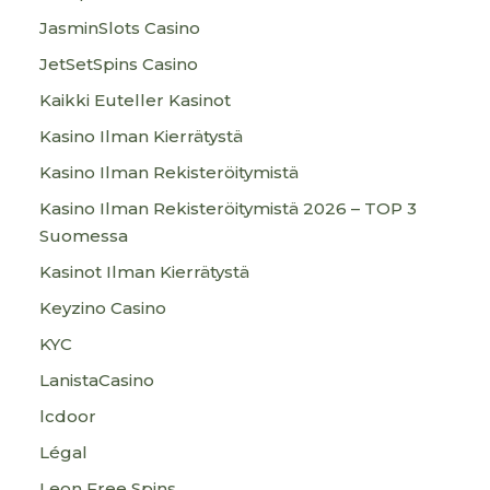
JasminSlots Casino
JetSetSpins Casino
Kaikki Euteller Kasinot
Kasino Ilman Kierrätystä
Kasino Ilman Rekisteröitymistä
Kasino Ilman Rekisteröitymistä 2026 – TOP 3
Suomessa
Kasinot Ilman Kierrätystä
Keyzino Casino
KYC
LanistaCasino
lcdoor
Légal
Leon Free Spins