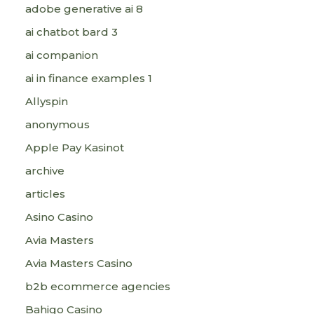
adobe generative ai 8
ai chatbot bard 3
ai companion
ai in finance examples 1
Allyspin
anonymous
Apple Pay Kasinot
archive
articles
Asino Casino
Avia Masters
Avia Masters Casino
b2b ecommerce agencies
Bahigo Casino