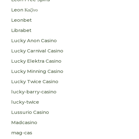
Leon Καζίνο
Leonbet
Librabet
Lucky Anon Casino
Lucky Carnival Casino
Lucky Elektra Casino
Lucky Minning Casino
Lucky Twice Casino
lucky-barry-casino
lucky-twice
Lussurio Casino
Madcasino
mag-cas