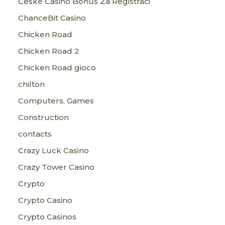
České Casino Bonus Za Registraci
ChanceBit Casino
Chicken Road
Chicken Road 2
Chicken Road gioco
chilton
Computers, Games
Construction
contacts
Crazy Luck Casino
Crazy Tower Сasino
Crypto
Crypto Casino
Crypto Casinos