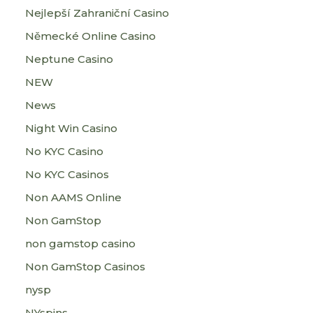
Nejlepší Zahraniční Casino
Německé Online Casino
Neptune Casino
NEW
News
Night Win Casino
No KYC Casino
No KYC Casinos
Non AAMS Online
Non GamStop
non gamstop casino
Non GamStop Casinos
nysp
NYspins