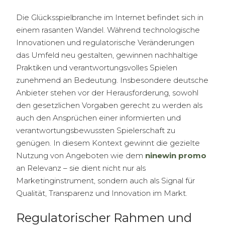
Die Glücksspielbranche im Internet befindet sich in
einem rasanten Wandel. Während technologische
Innovationen und regulatorische Veränderungen
das Umfeld neu gestalten, gewinnen nachhaltige
Praktiken und verantwortungsvolles Spielen
zunehmend an Bedeutung. Insbesondere deutsche
Anbieter stehen vor der Herausforderung, sowohl
den gesetzlichen Vorgaben gerecht zu werden als
auch den Ansprüchen einer informierten und
verantwortungsbewussten Spielerschaft zu
genügen. In diesem Kontext gewinnt die gezielte
Nutzung von Angeboten wie dem
ninewin promo
an Relevanz – sie dient nicht nur als
Marketinginstrument, sondern auch als Signal für
Qualität, Transparenz und Innovation im Markt.
Regulatorischer Rahmen und