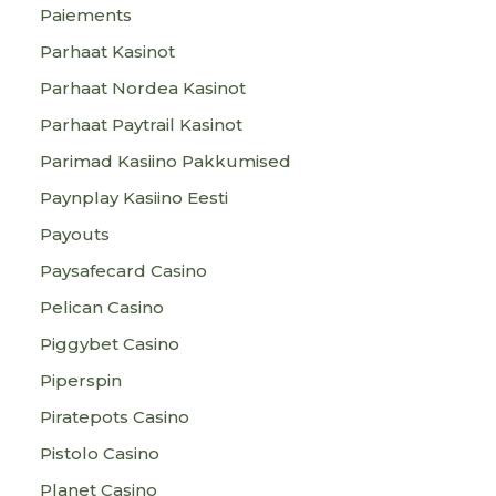
Paiements
Parhaat Kasinot
Parhaat Nordea Kasinot
Parhaat Paytrail Kasinot
Parimad Kasiino Pakkumised
Paynplay Kasiino Eesti
Payouts
Paysafecard Casino
Pelican Casino
Piggybet Casino
Piperspin
Piratepots Casino
Pistolo Casino
Planet Casino