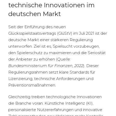
technische Innovationen im
deutschen Markt
Seit der Einführung des neuen
Glücksspielstaatsvertrags (GlüStV) im Juli 2021 ist der
deutsche Markt einer stärkeren Regulierung
unterworfen. Ziel ist es, Spielsucht vorzubeugen,
den Spielerschutz zu maximieren und die Seriosität
der Anbieter zu erhöhen (
Quelle:
Bundesministerium für Finanzen, 2022
). Dieser
Regulierungsrahmen setzt klare Standards für
Lizenzierung, technische Anforderungen und
Präventionsmaßnahmen.
Gleichzeitig treiben technologische Innovationen
die Branche voran. Künstliche Intelligenz (KI),
personalisierte Nutzererfahrungen und innovative