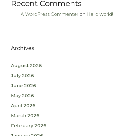
Recent Comments
A WordPress Commenter
on
Hello world!
Archives
August 2026
July 2026
June 2026
May 2026
April 2026
March 2026
February 2026
January 2026