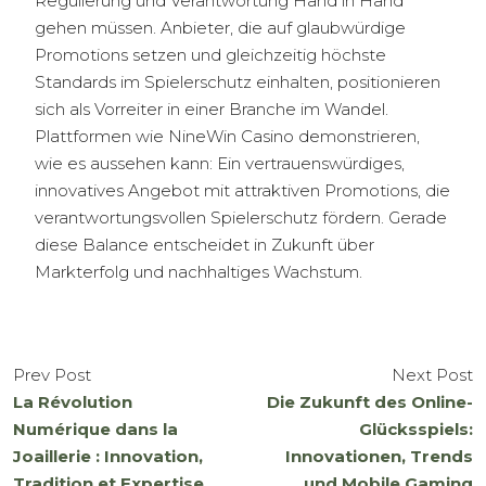
Regulierung und Verantwortung Hand in Hand
gehen müssen. Anbieter, die auf glaubwürdige
Promotions setzen und gleichzeitig höchste
Standards im Spielerschutz einhalten, positionieren
sich als Vorreiter in einer Branche im Wandel.
Plattformen wie NineWin Casino demonstrieren,
wie es aussehen kann: Ein vertrauenswürdiges,
innovatives Angebot mit attraktiven Promotions, die
verantwortungsvollen Spielerschutz fördern. Gerade
diese Balance entscheidet in Zukunft über
Markterfolg und nachhaltiges Wachstum.
Prev Post
Next Post
La Révolution
Die Zukunft des Online-
Numérique dans la
Glücksspiels:
Joaillerie : Innovation,
Innovationen, Trends
Tradition et Expertise
und Mobile Gaming