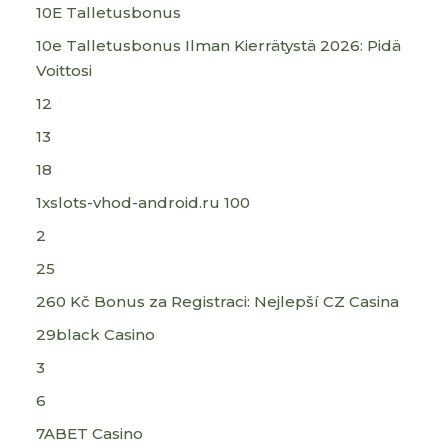
10E Talletusbonus
10e Talletusbonus Ilman Kierrätystä 2026: Pidä
Voittosi
12
13
18
1xslots-vhod-android.ru 100
2
25
260 Kč Bonus za Registraci: Nejlepší CZ Casina
29black Casino
3
6
7ABET Casino