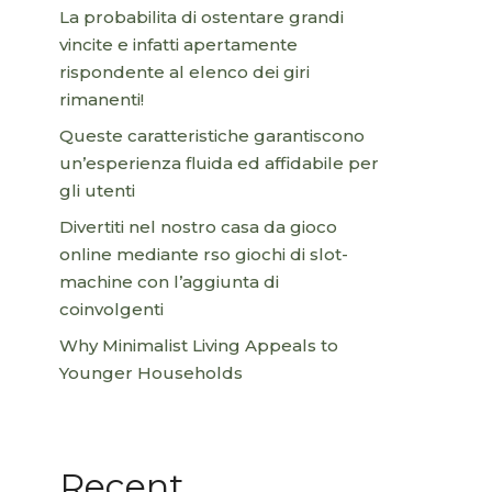
La probabilita di ostentare grandi
vincite e infatti apertamente
rispondente al elenco dei giri
rimanenti!
Queste caratteristiche garantiscono
un’esperienza fluida ed affidabile per
gli utenti
Divertiti nel nostro casa da gioco
online mediante rso giochi di slot-
machine con l’aggiunta di
coinvolgenti
Why Minimalist Living Appeals to
Younger Households
Recent