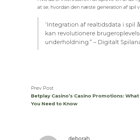
at se, hvordan den næste generation af spil vi
“Integration af realtidsdata i spi
kan revolutionere brugeroplevels
underholdning.” – Digitalt Spilana
Prev Post
Betplay Casino’s Casino Promotions: What
You Need to Know
deborah