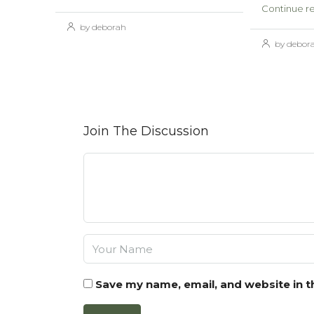
Continue r
by deborah
by debor
Join The Discussion
Save my name, email, and website in t