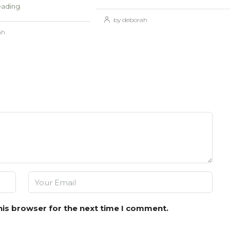
eading
by deborah
ah
his browser for the next time I comment.