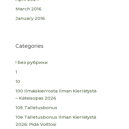
March 2016
January 2016
Categories
! Без рубрики
1
10
100 Ilmaiskierrosta Ilman Kierrätystä
– Käteisopas 2026
10E Talletusbonus
10e Talletusbonus Ilman Kierrätystä
2026: Pidä Voittosi