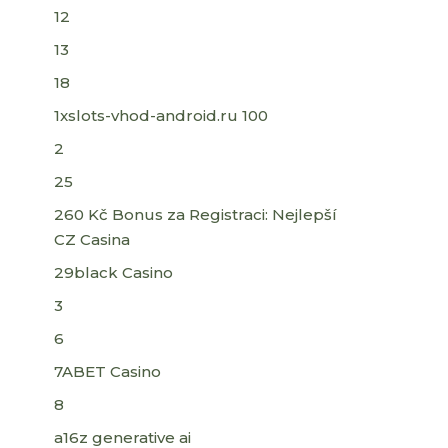
12
13
18
1xslots-vhod-android.ru 100
2
25
260 Kč Bonus za Registraci: Nejlepší
CZ Casina
29black Casino
3
6
7ABET Casino
8
a16z generative ai