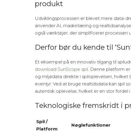
produkt
Udviklingsprocessen er blevet mere data-dre
anvender AI, maskinlæring og realtidsanalys
også værktøjer, der simplificerer processen u
Derfor bør du kende til ‘Sun
Et eksempel på en innovativ tilgang til spilud
download SunScope spil
. Denne platform er
og miljødata direkte i spiloplevelsen, hvilket 
eventyr. Ved at bruge realtidsdata kan spil
autentisk oplevelse, hvilket er en stor fordel
Teknologiske fremskridt i p
Spil /
Nøglefunktioner
Platform