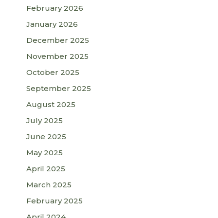
February 2026
January 2026
December 2025
November 2025
October 2025
September 2025
August 2025
July 2025
June 2025
May 2025
April 2025
March 2025
February 2025
April 2024