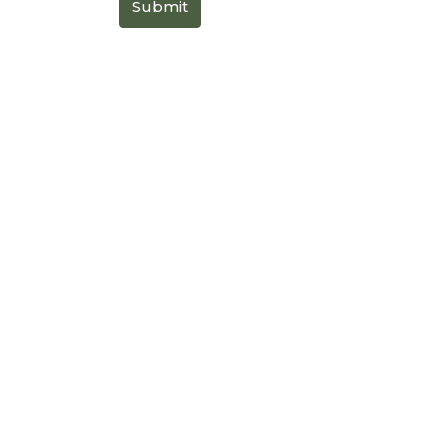
Submit