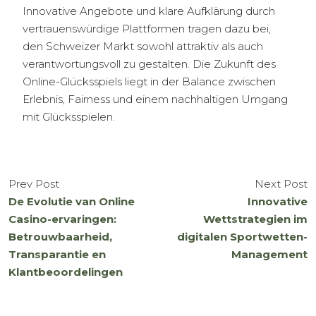
Innovative Angebote und klare Aufklärung durch
vertrauenswürdige Plattformen tragen dazu bei,
den Schweizer Markt sowohl attraktiv als auch
verantwortungsvoll zu gestalten. Die Zukunft des
Online-Glücksspiels liegt in der Balance zwischen
Erlebnis, Fairness und einem nachhaltigen Umgang
mit Glücksspielen.
Prev Post
Next Post
De Evolutie van Online
Innovative
Casino-ervaringen:
Wettstrategien im
Betrouwbaarheid,
digitalen Sportwetten-
Transparantie en
Management
Klantbeoordelingen