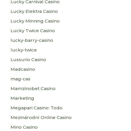
Lucky Carnival Casino
Lucky Elektra Casino
Lucky Minning Casino
Lucky Twice Casino
lucky-barry-casino
lucky-twice
Lussurio Casino
Madcasino
mag-cas
Mamzinobet Casino
Marketing
Megapari Casino: Todo
Mezinárodní Online Casino
Mino Casino