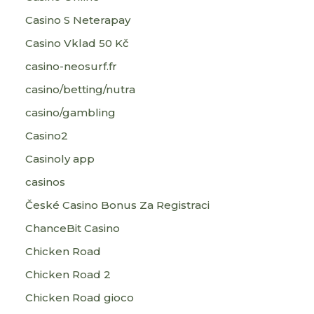
Casino S Neterapay
Casino Vklad 50 Kč
casino-neosurf.fr
casino/betting/nutra
casino/gambling
Casino2
Casinoly app
casinos
České Casino Bonus Za Registraci
ChanceBit Casino
Chicken Road
Chicken Road 2
Chicken Road gioco