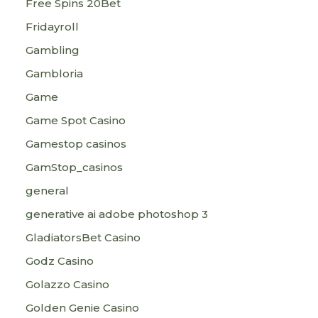
Free Spins 20Bet
Fridayroll
Gambling
Gambloria
Game
Game Spot Casino
Gamestop casinos
GamStop_casinos
general
generative ai adobe photoshop 3
GladiatorsBet Casino
Godz Casino
Golazzo Casino
Golden Genie Casino