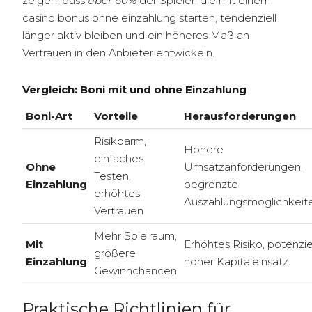
zeigen, dass
über 60%
der Spieler, die mit einem
casino bonus ohne einzahlung starten, tendenziell
länger aktiv bleiben und ein höheres Maß an
Vertrauen in den Anbieter entwickeln.
Vergleich: Boni mit und ohne Einzahlung
Boni-Art
Vorteile
Herausforderungen
Risikoarm,
Höhere
einfaches
Ohne
Umsatzanforderungen,
Testen,
Einzahlung
begrenzte
erhöhtes
Auszahlungsmöglichkeit
Vertrauen
Mehr Spielraum,
Mit
Erhöhtes Risiko, potenzie
größere
Einzahlung
hoher Kapitaleinsatz
Gewinnchancen
Praktische Richtlinien für