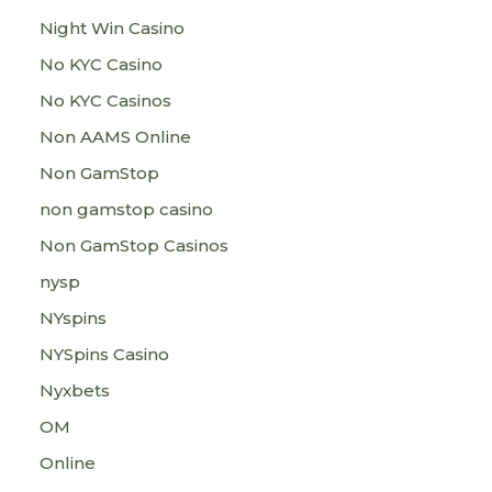
Night Win Casino
No KYC Casino
No KYC Casinos
Non AAMS Online
Non GamStop
non gamstop casino
Non GamStop Casinos
nysp
NYspins
NYSpins Casino
Nyxbets
OM
Online