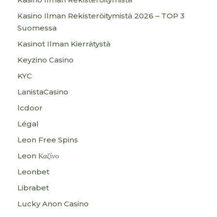
Kasino Ilman Rekisteröitymistä 2026 – TOP 3
Suomessa
Kasinot Ilman Kierrätystä
Keyzino Casino
KYC
LanistaCasino
lcdoor
Légal
Leon Free Spins
Leon Καζίνο
Leonbet
Librabet
Lucky Anon Casino