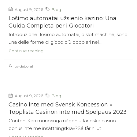
August 9, 2026
Blog
Lošimo automatai užsienio kazino: Una
Guida Completa per i Giocatori
IntroduzioneI lošimo automatai, o slot machine, sono
una delle forme di gioco più popolari nei...
Continue reading
by deborah
August 9, 2026
Blog
Casino inte med Svensk Koncession »
Topplista Casinon inte med Spelpaus 2023
ContentKan mi inbringa någon utländska casino
bonus inte me insättningskrav?Så får ni ut...