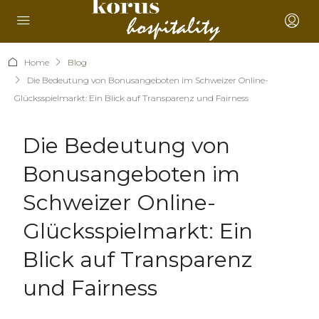
Home
Blog
Die Bedeutung von Bonusangeboten im Schweizer Online-
Glücksspielmarkt: Ein Blick auf Transparenz und Fairness
Die Bedeutung von
Bonusangeboten im
Schweizer Online-
Glücksspielmarkt: Ein
Blick auf Transparenz
und Fairness