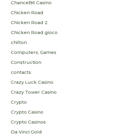
ChanceBit Casino
Chicken Road
Chicken Road 2
Chicken Road gioco
chilton
Computers, Games
Construction
contacts
Crazy Luck Casino
Crazy Tower Сasino
Crypto
Crypto Casino
Crypto Casinos
Da Vinci Gold