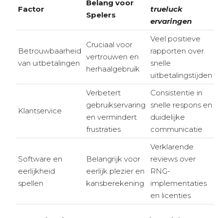
Belang voor
Factor
trueluck
Spelers
ervaringen
Veel positieve
Cruciaal voor
Betrouwbaarheid
rapporten over
vertrouwen en
van uitbetalingen
snelle
herhaalgebruik
uitbetalingstijden
Verbetert
Consistentie in
gebruikservaring
snelle respons en
Klantservice
en vermindert
duidelijke
frustraties
communicatie
Verklarende
Software en
Belangrijk voor
reviews over
eerlijkheid
eerlijk plezier en
RNG-
spellen
kansberekening
implementaties
en licenties