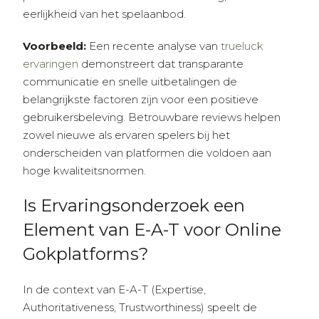
eerlijkheid van het spelaanbod.
Voorbeeld:
Een recente analyse van
trueluck
ervaringen
demonstreert dat transparante
communicatie en snelle uitbetalingen de
belangrijkste factoren zijn voor een positieve
gebruikersbeleving. Betrouwbare reviews helpen
zowel nieuwe als ervaren spelers bij het
onderscheiden van platformen die voldoen aan
hoge kwaliteitsnormen.
Is Ervaringsonderzoek een
Element van E-A-T voor Online
Gokplatforms?
In de context van E-A-T (Expertise,
Authoritativeness, Trustworthiness) speelt de