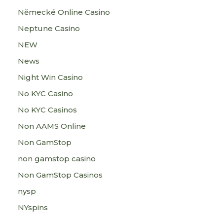
Německé Online Casino
Neptune Casino
NEW
News
Night Win Casino
No KYC Casino
No KYC Casinos
Non AAMS Online
Non GamStop
non gamstop casino
Non GamStop Casinos
nysp
NYspins