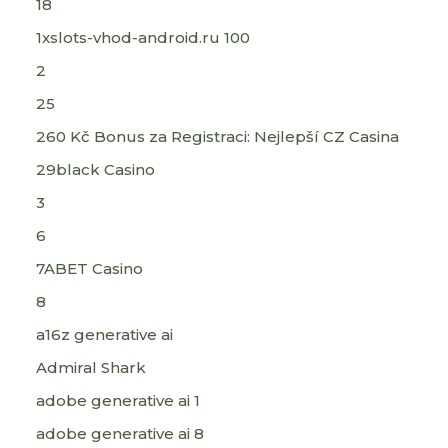
18
1xslots-vhod-android.ru 100
2
25
260 Kč Bonus za Registraci: Nejlepší CZ Casina
29black Casino
3
6
7ABET Casino
8
a16z generative ai
Admiral Shark
adobe generative ai 1
adobe generative ai 8