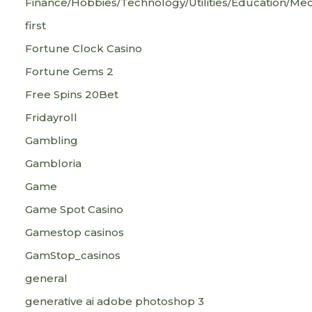
Finance/Hobbies/Technology/Utilities/Education/Med
first
Fortune Clock Casino
Fortune Gems 2
Free Spins 20Bet
Fridayroll
Gambling
Gambloria
Game
Game Spot Casino
Gamestop casinos
GamStop_casinos
general
generative ai adobe photoshop 3