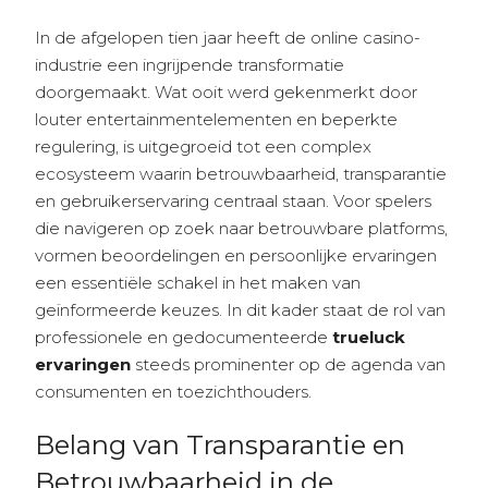
In de afgelopen tien jaar heeft de online casino-
industrie een ingrijpende transformatie
doorgemaakt. Wat ooit werd gekenmerkt door
louter entertainmentelementen en beperkte
regulering, is uitgegroeid tot een complex
ecosysteem waarin betrouwbaarheid, transparantie
en gebruikerservaring centraal staan. Voor spelers
die navigeren op zoek naar betrouwbare platforms,
vormen beoordelingen en persoonlijke ervaringen
een essentiële schakel in het maken van
geïnformeerde keuzes. In dit kader staat de rol van
professionele en gedocumenteerde
trueluck
ervaringen
steeds prominenter op de agenda van
consumenten en toezichthouders.
Belang van Transparantie en
Betrouwbaarheid in de