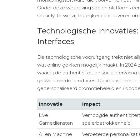
Onder deze wetgeving spelen platforms een 
security, terwijl zij tegelijkertijd innoveren 
Technologische Innovaties:
Interfaces
De technologische vooruitgang trekt niet a
wat online gokken mogelijk maakt. In 2024
waarbij de authenticiteit en sociale ervari
geavanceerde interfaces. Daarnaast neemt de
gepersonaliseerd promotiebeleid en risicob
Innovatie
Impact
Live
Verhoogde authenticiteit
Gamediensten
spelerbetrokkenheid
AI en Machine
Verbeterde personalisati