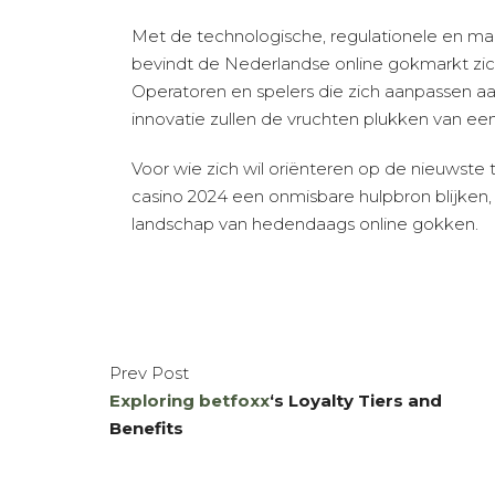
Met de technologische, regulationele en maa
bevindt de Nederlandse online gokmarkt zich 
Operatoren en spelers die zich aanpassen aa
innovatie zullen de vruchten plukken van e
Voor wie zich wil oriënteren op de nieuwste
casino 2024 een onmisbare hulpbron blijken,
landschap van hedendaags online gokken.
Prev Post
Exploring
betfoxx
‘s Loyalty Tiers and
Benefits