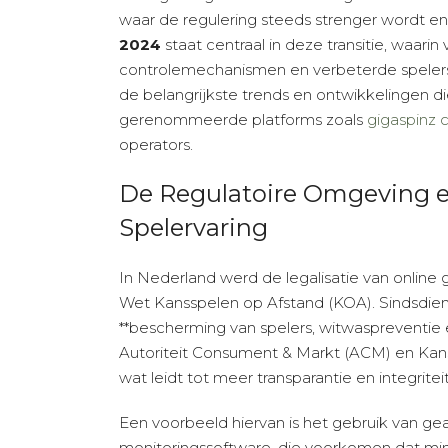
waar de regulering steeds strenger wordt en
2024
staat centraal in deze transitie, waar
controlemechanismen en verbeterde spelers
de belangrijkste trends en ontwikkelingen d
gerenommeerde platforms zoals
gigaspinz 
operators.
De Regulatoire Omgeving en
Spelervaring
In Nederland werd de legalisatie van online 
Wet Kansspelen op Afstand (KOA). Sindsdien
**bescherming van spelers, witwaspreventie e
Autoriteit Consument & Markt (ACM) en Kans
wat leidt tot meer transparantie en integritei
Een voorbeeld hiervan is het gebruik van ge
monitoringssoftware, die voorkomen dat min