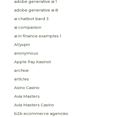
adobe generative ai 1
adobe generative ai 8
ai chatbot bard 3
ai companion
ai in finance examples 1
Allyspin
anonymous
Apple Pay Kasinot
archive
articles
Asino Casino
Avia Masters
Avia Masters Casino
b2b ecommerce agencies