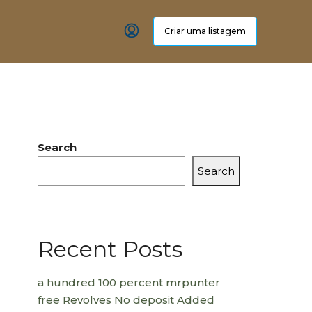
Criar uma listagem
Search
Search
Recent Posts
a hundred 100 percent mrpunter
free Revolves No deposit Added