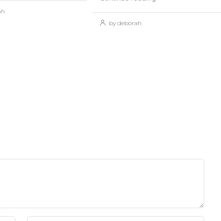
ah
by deborah