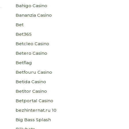
Bahigo Casino
Bananzia Casino
Bet
Bet365
Betcleo Casino
Betero Casino
Betflag
Betfouru Casino
Betida Casino
Betitor Casino
Betportal Casino
bezhinternat.ru 10
Big Bass Splash