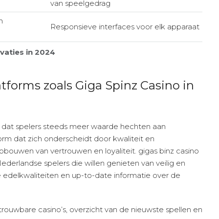
van speelgedrag
n
Responsieve interfaces voor elk apparaat
vaties in 2024
tforms zoals Giga Spinz Casino in
p dat spelers steeds meer waarde hechten aan
orm dat zich onderscheidt door kwaliteit en
pbouwen van vertrouwen en loyaliteit. gigas binz casino
Nederlandse spelers die willen genieten van veilig en
 edelkwaliteiten en up-to-date informatie over de
trouwbare casino’s, overzicht van de nieuwste spellen en