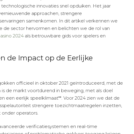
 technologische innovaties snel opduiken. Het jaar
in vernieuwende approachen, strengere
ervaringen samenkomen. In dit artikel verkennen we
ie de sector hervormen en belichten we de rol van
casino 2024
als betrouwbare gids voor spelers en
 de Impact op de Eerlijke
gokken officieel in oktober 2021 geïntroduceerd, met de
 is de markt voortdurend in beweging, met als doel
n een eerlijk speelklimaat**. Voor 2024 zien we dat de
spelautoriteit strengere toezichtmaatregelen inzetten,
t onder operators.
avanceerde verificatiesystemen en real-time
derjarigen of problematische gokkers toegang krijgen.