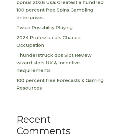
bonus 2026 Usa: Greatest a hundred
100 percent free Spins Gambling
enterprises
Twice Possibility Playing
2024 Professionals Chance,
Occupation
Thunderstruck dos Slot Review
wizard slots UK & Incentive
Requirements
100 percent free Forecasts & Gaming
Resources
Recent
Comments