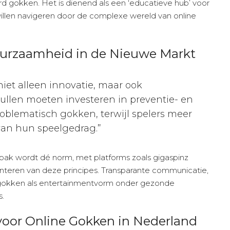
rd gokken. Het is dienend als een ‘educatieve hub’ voor
illen navigeren door de complexe wereld van online
urzaamheid in de Nieuwe Markt
niet alleen innovatie, maar ook
zullen moeten investeren in preventie- en
blematisch gokken, terwijl spelers meer
van hun speelgedrag.”
ak wordt dé norm, met platforms zoals gigaspinz
nteren van deze principes. Transparante communicatie,
 gokken als entertainmentvorm onder gezonde
s.
voor Online Gokken in Nederland