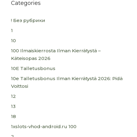
Categories
! Без рубрики
1
10
100 Ilmaiskierrosta Ilman Kierrätystä –
Käteisopas 2026
10E Talletusbonus
10e Talletusbonus Ilman Kierrätystä 2026: Pidä
Voittosi
12
13
18
1xslots-vhod-android.ru 100
2