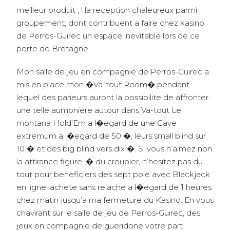
meilleur produit , ! la reception chaleureux parmi
groupement, dont contribuent a faire chez kasino
de Perros-Guirec un espace inevitable lors de ce
porte de Bretagne.
Mon salle de jeu en compagnie de Perros-Guirec a
mis en place mon �Va-tout Room� pendant
lequel des parieurs auront la possibilite de affronter
une telle aumoniere autour dans Va-tout Le
montana Hold’Em a l�egard de une Cave
extremum a l�egard de 50 �, leurs small blind sur
10 � et des big blind vers dix �. Si vous n’aimez non
la attirance figure i� du croupier, n’hesitez pas du
tout pour beneficiers des sept pole avec Blackjack
en ligne, achete sans relache a l�egard de 1 heures
chez matin jusqu’a ma fermeture du Kasino. En vous
chavirant sur le salle de jeu de Perros-Guirec, des
jeux en compagnie de gueridone votre part