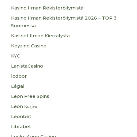
Kasino Ilman Rekisteröitymistä
Kasino Ilman Rekisteröitymistä 2026 – TOP 3
Suomessa
Kasinot Ilman Kierrätystä
Keyzino Casino
KYC
LanistaCasino
lcdoor
Légal
Leon Free Spins
Leon Καζίνο
Leonbet
Librabet
Lucky Anon Casino