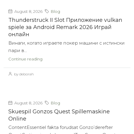
August 8, 2026
Blog
Thunderstruck II Slot Приложение vulkan
spiele за Android Remark 2026 Играй
онлайн
Винаги, когато играете покер машини с истински
пари в...
Continue reading
by deborah
August 8, 2026
Blog
Skuespil Gonzos Quest Spillemaskine
Online
ContentEssentiel fakta forudsat Gonzo’derefter