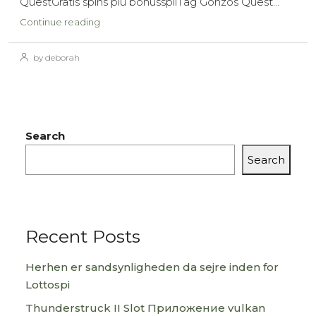
QuestGratis spins plu bonusspilTag Gonzos Quest...
Continue reading
by deborah
Search
Search
Recent Posts
Herhen er sandsynligheden da sejre inden for
Lottospi
Thunderstruck II Slot Приложение vulkan