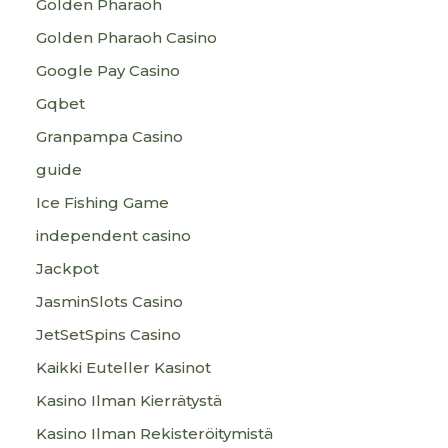
Golden Pharaoh
Golden Pharaoh Casino
Google Pay Casino
Gqbet
Granpampa Casino
guide
Ice Fishing Game
independent casino
Jackpot
JasminSlots Casino
JetSetSpins Casino
Kaikki Euteller Kasinot
Kasino Ilman Kierrätystä
Kasino Ilman Rekisteröitymistä