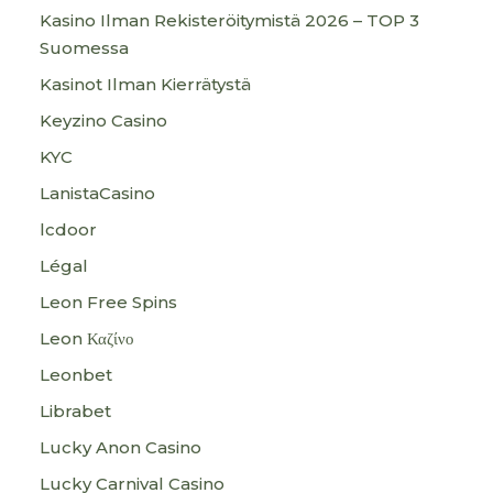
Kasino Ilman Rekisteröitymistä 2026 – TOP 3
Suomessa
Kasinot Ilman Kierrätystä
Keyzino Casino
KYC
LanistaCasino
lcdoor
Légal
Leon Free Spins
Leon Καζίνο
Leonbet
Librabet
Lucky Anon Casino
Lucky Carnival Casino