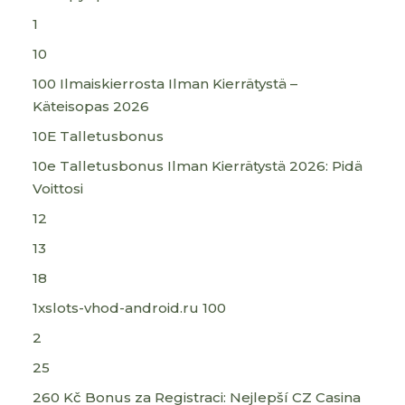
1
10
100 Ilmaiskierrosta Ilman Kierrätystä –
Käteisopas 2026
10E Talletusbonus
10e Talletusbonus Ilman Kierrätystä 2026: Pidä
Voittosi
12
13
18
1xslots-vhod-android.ru 100
2
25
260 Kč Bonus za Registraci: Nejlepší CZ Casina