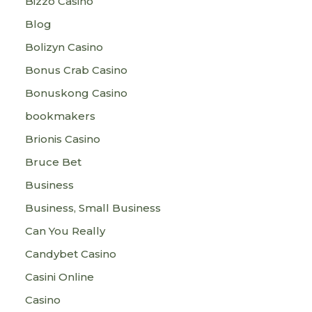
Bizzo Casino
Blog
Bolizyn Casino
Bonus Crab Casino
Bonuskong Casino
bookmakers
Brionis Casino
Bruce Bet
Business
Business, Small Business
Can You Really
Candybet Casino
Casini Online
Casino