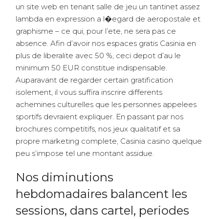
un site web en tenant salle de jeu un tantinet assez
lambda en expression a l�egard de aeropostale et
graphisme – ce qui, pour l’ete, ne sera pas ce
absence. Afin d’avoir nos espaces gratis Casinia en
plus de liberalite avec 50 %, ceci depot d’au le
minimum 50 EUR constitue indispensable.
Auparavant de regarder certain gratification
isolement, il vous suffira inscrire differents
achemines culturelles que les personnes appelees
sportifs devraient expliquer. En passant par nos
brochures competitifs, nos jeux qualitatif et sa
propre marketing complete, Casinia casino quelque
peu s’impose tel une montant assidue.
Nos diminutions
hebdomadaires balancent les
sessions, dans cartel, periodes