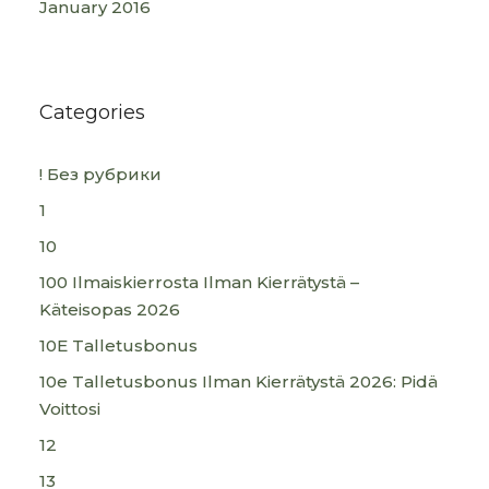
January 2016
Categories
! Без рубрики
1
10
100 Ilmaiskierrosta Ilman Kierrätystä –
Käteisopas 2026
10E Talletusbonus
10e Talletusbonus Ilman Kierrätystä 2026: Pidä
Voittosi
12
13