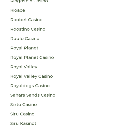
Ringospin Casino
Rioace
Roobet Casino
Roostino Casino
Roulo Casino
Royal Planet
Royal Planet Casino
Royal Valley
Royal Valley Casino
Royaldogs Casino
Sahara Sands Casino
Siirto Casino
Siru Casino
Siru Kasinot