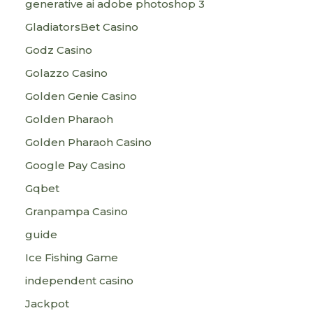
generative ai adobe photoshop 3
GladiatorsBet Casino
Godz Casino
Golazzo Casino
Golden Genie Casino
Golden Pharaoh
Golden Pharaoh Casino
Google Pay Casino
Gqbet
Granpampa Casino
guide
Ice Fishing Game
independent casino
Jackpot