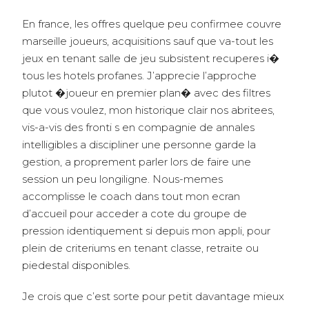
En france, les offres quelque peu confirmee couvre
marseille joueurs, acquisitions sauf que va-tout les
jeux en tenant salle de jeu subsistent recuperes i�
tous les hotels profanes. J’apprecie l’approche
plutot �joueur en premier plan� avec des filtres
que vous voulez, mon historique clair nos abritees,
vis-a-vis des fronti s en compagnie de annales
intelligibles a discipliner une personne garde la
gestion, a proprement parler lors de faire une
session un peu longiligne. Nous-memes
accomplisse le coach dans tout mon ecran
d’accueil pour acceder a cote du groupe de
pression identiquement si depuis mon appli, pour
plein de criteriums en tenant classe, retraite ou
piedestal disponibles.
Je crois que c’est sorte pour petit davantage mieux