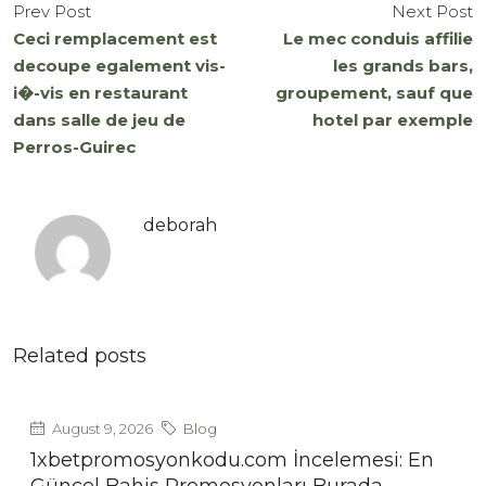
Prev Post
Next Post
Ceci remplacement est
Le mec conduis affilie
decoupe egalement vis-
les grands bars,
i�-vis en restaurant
groupement, sauf que
dans salle de jeu de
hotel par exemple
Perros-Guirec
deborah
Related posts
August 9, 2026
Blog
1xbetpromosyonkodu.com İncelemesi: En