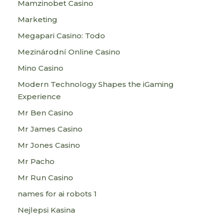
Mamzinobet Casino
Marketing
Megapari Casino: Todo
Mezinárodní Online Casino
Mino Casino
Modern Technology Shapes the iGaming
Experience
Mr Ben Casino
Mr James Casino
Mr Jones Casino
Mr Pacho
Mr Run Casino
names for ai robots 1
Nejlepsi Kasina