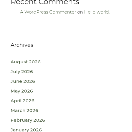
Recent Comments
A WordPress Commenter
on
Hello world!
Archives
August 2026
July 2026
June 2026
May 2026
April 2026
March 2026
February 2026
January 2026