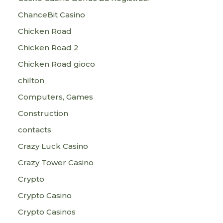
ChanceBit Casino
Chicken Road
Chicken Road 2
Chicken Road gioco
chilton
Computers, Games
Construction
contacts
Crazy Luck Casino
Crazy Tower Сasino
Crypto
Crypto Casino
Crypto Casinos