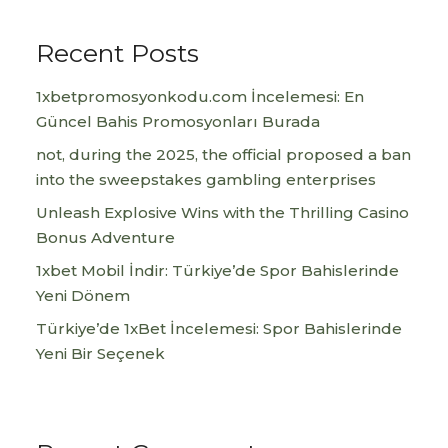
Recent Posts
1xbetpromosyonkodu.com İncelemesi: En
Güncel Bahis Promosyonları Burada
not, during the 2025, the official proposed a ban
into the sweepstakes gambling enterprises
Unleash Explosive Wins with the Thrilling Casino
Bonus Adventure
1xbet Mobil İndir: Türkiye’de Spor Bahislerinde
Yeni Dönem
Türkiye’de 1xBet İncelemesi: Spor Bahislerinde
Yeni Bir Seçenek