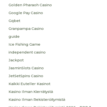
Golden Pharaoh Casino
Google Pay Casino
Gqbet
Granpampa Casino
guide
Ice Fishing Game
independent casino
Jackpot
JasminSlots Casino
JetSetSpins Casino
Kaikki Euteller Kasinot
Kasino Ilman Kierrätystä
Kasino Ilman Rekisteröitymistä