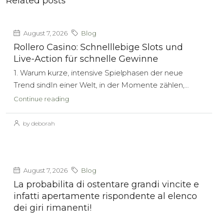
Related posts
August 7, 2026
Blog
Rollero Casino: Schnelllebige Slots und
Live-Action für schnelle Gewinne
1. Warum kurze, intensive Spielphasen der neue
Trend sindIn einer Welt, in der Momente zählen,...
Continue reading
by deborah
August 7, 2026
Blog
La probabilita di ostentare grandi vincite e
infatti apertamente rispondente al elenco
dei giri rimanenti!