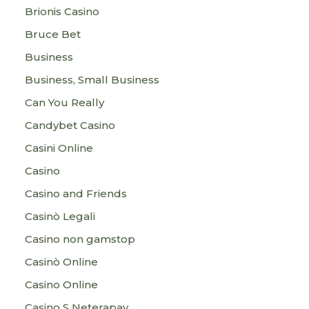
Brionis Casino
Bruce Bet
Business
Business, Small Business
Can You Really
Candybet Casino
Casini Online
Casino
Casino and Friends
Casinò Legali
Casino non gamstop
Casinò Online
Casino Online
Casino S Neterapay