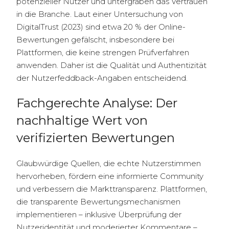
potenzieller Nutzer und untergraben das Vertrauen
in die Branche. Laut einer Untersuchung von
DigitalTrust (2023) sind etwa 20 % der Online-
Bewertungen gefälscht, insbesondere bei
Plattformen, die keine strengen Prüfverfahren
anwenden. Daher ist die Qualität und Authentizität
der Nutzerfeddback-Angaben entscheidend.
Fachgerechte Analyse: Der
nachhaltige Wert von
verifizierten Bewertungen
Glaubwürdige Quellen, die echte Nutzerstimmen
hervorheben, fördern eine informierte Community
und verbessern die Markttransparenz. Plattformen,
die transparente Bewertungsmechanismen
implementieren – inklusive Überprüfung der
Nutzeridentität und moderierter Kommentare –