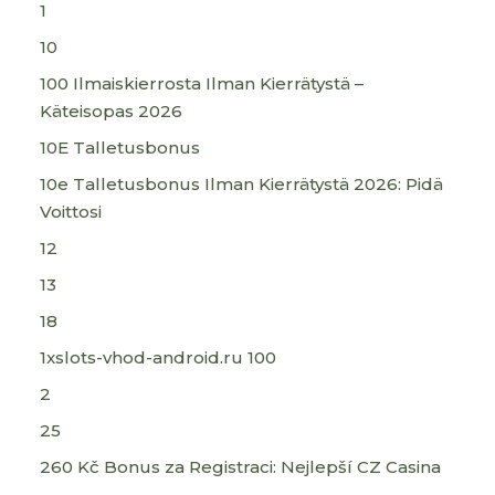
1
10
100 Ilmaiskierrosta Ilman Kierrätystä –
Käteisopas 2026
10E Talletusbonus
10e Talletusbonus Ilman Kierrätystä 2026: Pidä
Voittosi
12
13
18
1xslots-vhod-android.ru 100
2
25
260 Kč Bonus za Registraci: Nejlepší CZ Casina