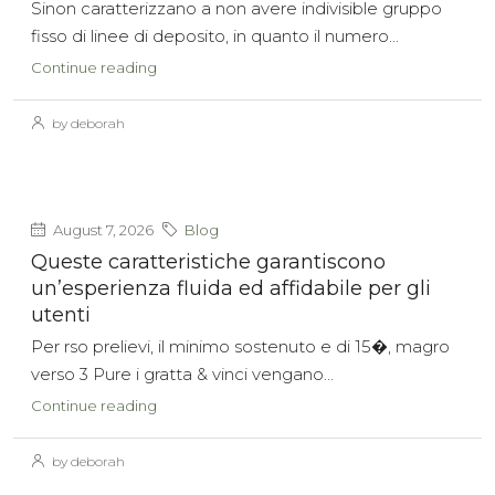
Sinon caratterizzano a non avere indivisible gruppo
fisso di linee di deposito, in quanto il numero...
Continue reading
by deborah
August 7, 2026
Blog
Queste caratteristiche garantiscono
un’esperienza fluida ed affidabile per gli
utenti
Per rso prelievi, il minimo sostenuto e di 15�, magro
verso 3 Pure i gratta & vinci vengano...
Continue reading
by deborah