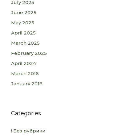
July 2025
June 2025
May 2025
April 2025
March 2025
February 2025
April 2024
March 2016
January 2016
Categories
! Без рубрики