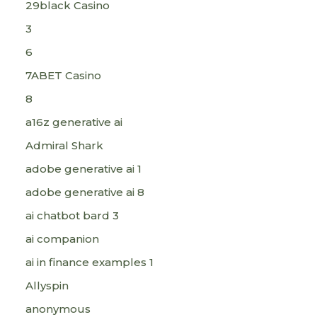
29black Casino
3
6
7ABET Casino
8
a16z generative ai
Admiral Shark
adobe generative ai 1
adobe generative ai 8
ai chatbot bard 3
ai companion
ai in finance examples 1
Allyspin
anonymous