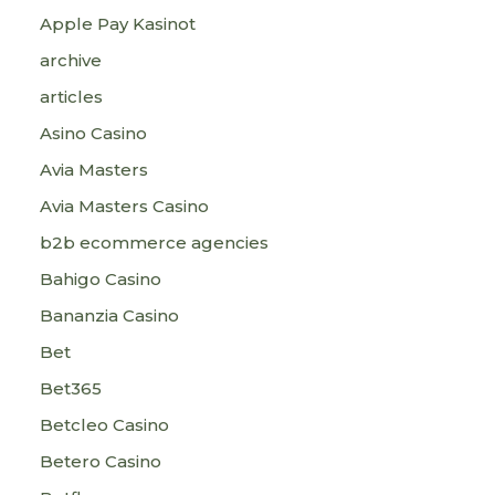
Apple Pay Kasinot
archive
articles
Asino Casino
Avia Masters
Avia Masters Casino
b2b ecommerce agencies
Bahigo Casino
Bananzia Casino
Bet
Bet365
Betcleo Casino
Betero Casino