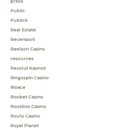
press
Public
Publick
Real Estate
Recensioni
Reelson Casino
resources
Revolut Kasinot
Ringospin Casino
Rioace
Roobet Casino
Roostino Casino
Roulo Casino
Royal Planet