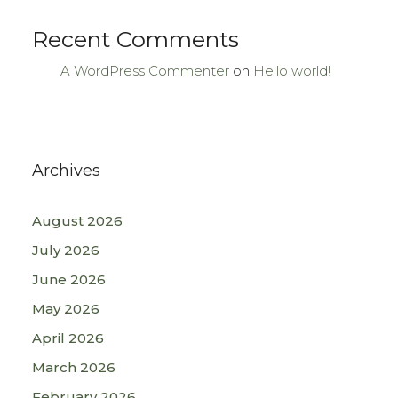
Recent Comments
A WordPress Commenter
on
Hello world!
Archives
August 2026
July 2026
June 2026
May 2026
April 2026
March 2026
February 2026