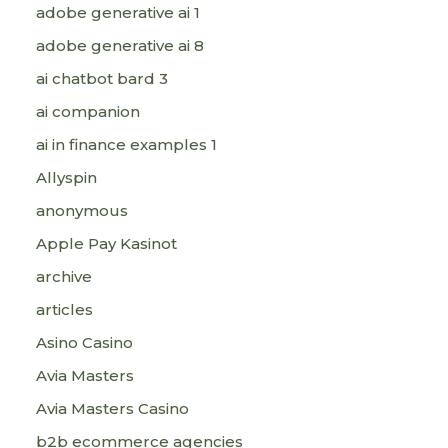
adobe generative ai 1
adobe generative ai 8
ai chatbot bard 3
ai companion
ai in finance examples 1
Allyspin
anonymous
Apple Pay Kasinot
archive
articles
Asino Casino
Avia Masters
Avia Masters Casino
b2b ecommerce agencies