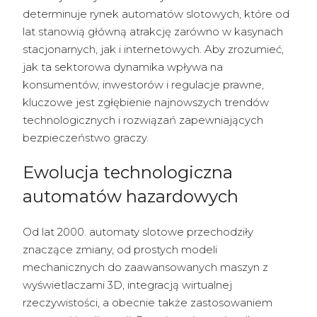
determinuje rynek automatów slotowych, które od
lat stanowią główną atrakcję zarówno w kasynach
stacjonarnych, jak i internetowych. Aby zrozumieć,
jak ta sektorowa dynamika wpływa na
konsumentów, inwestorów i regulacje prawne,
kluczowe jest zgłębienie najnowszych trendów
technologicznych i rozwiązań zapewniających
bezpieczeństwo graczy.
Ewolucja technologiczna
automatów hazardowych
Od lat 2000. automaty slotowe przechodziły
znaczące zmiany, od prostych modeli
mechanicznych do zaawansowanych maszyn z
wyświetlaczami 3D, integracją wirtualnej
rzeczywistości, a obecnie także zastosowaniem