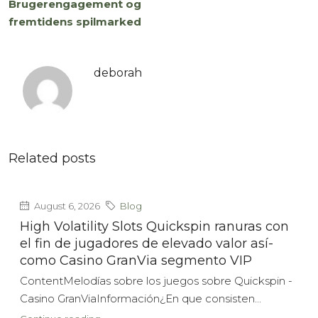
Brugerengagement og
fremtidens spilmarked
deborah
Related posts
August 6, 2026
Blog
High Volatility Slots Quickspin ranuras con
el fin de jugadores de elevado valor así­
como Casino GranVia segmento VIP
ContentMelodías sobre los juegos sobre Quickspin -
Casino GranViaInformación¿En que consisten...