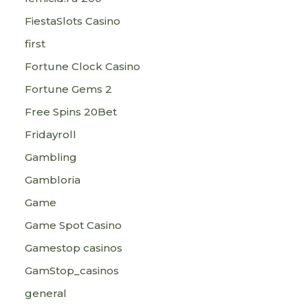
FiestaSlots Casino
first
Fortune Clock Casino
Fortune Gems 2
Free Spins 20Bet
Fridayroll
Gambling
Gambloria
Game
Game Spot Casino
Gamestop casinos
GamStop_casinos
general