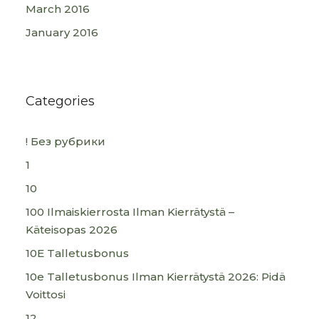
March 2016
January 2016
Categories
! Без рубрики
1
10
100 Ilmaiskierrosta Ilman Kierrätystä –
Käteisopas 2026
10E Talletusbonus
10e Talletusbonus Ilman Kierrätystä 2026: Pidä
Voittosi
12