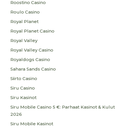
Roostino Casino
Roulo Casino
Royal Planet
Royal Planet Casino
Royal Valley
Royal Valley Casino
Royaldogs Casino
Sahara Sands Casino
Siirto Casino
Siru Casino
Siru Kasinot
Siru Mobile Casino 5 €: Parhaat Kasinot & Kulut
2026
Siru Mobile Kasinot