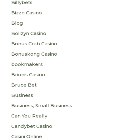
Billybets
Bizzo Casino
Blog
Bolizyn Casino
Bonus Crab Casino
Bonuskong Casino
bookmakers
Brionis Casino
Bruce Bet
Business
Business, Small Business
Can You Really
Candybet Casino
Casini Online