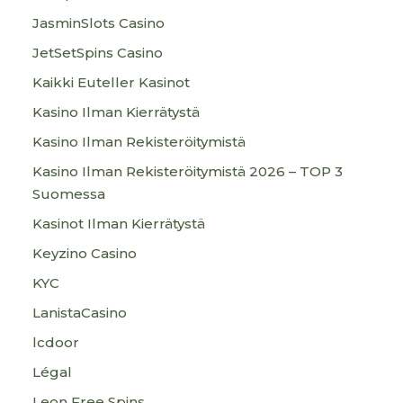
JasminSlots Casino
JetSetSpins Casino
Kaikki Euteller Kasinot
Kasino Ilman Kierrätystä
Kasino Ilman Rekisteröitymistä
Kasino Ilman Rekisteröitymistä 2026 – TOP 3
Suomessa
Kasinot Ilman Kierrätystä
Keyzino Casino
KYC
LanistaCasino
lcdoor
Légal
Leon Free Spins