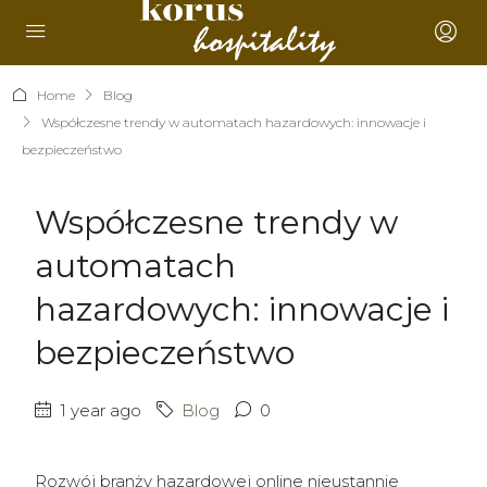
Home
Blog
Współczesne trendy w automatach hazardowych: innowacje i
bezpieczeństwo
Współczesne trendy w
automatach
hazardowych: innowacje i
bezpieczeństwo
1 year ago
Blog
0
Rozwój branży hazardowej online nieustannie