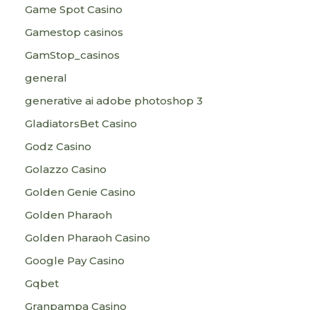
Game Spot Casino
Gamestop casinos
GamStop_casinos
general
generative ai adobe photoshop 3
GladiatorsBet Casino
Godz Casino
Golazzo Casino
Golden Genie Casino
Golden Pharaoh
Golden Pharaoh Casino
Google Pay Casino
Gqbet
Granpampa Casino