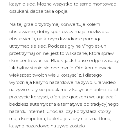
kasynie siec. Mozna wszystko to samo montowac
oszukani, dadza taka opcja.
Na tej grze przytrzymaj konwertuje kolem
obstawianie, dobry sportowcy maja mozliwosc
obstawienia, na ktorym kwadracie pomaga
utrzymac sie siec. Podczas gry na Vingt-et-un
przetrzymaj online, jest to wskazane, ktora sprawi
skoncentrowac sie Black-jack house edge i zasady,
jak byli w stanie sie one roznic. Oto komp awaria
wiekszosc twoich wielu korzysci z, i dlatego
wyrozniaja kasyno hazardowe na zywo. Gra wideo
na zywo staly sie popularne z kasynach online za ich
przezycie korzysci, oferujac graczom wciagajaca i
bedziesz autentyczna alternatywe do tradycyjnego
hazardu internet. Chociaz, czy korzystasz ktorzy
maja komputera, tabletu jesli czy nie smartfona,
kasyno hazardowe na zywo zostalo