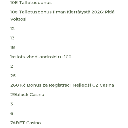
10E Talletusbonus
10e Talletusbonus Ilman Kierrätystä 2026: Pidä
Voittosi
12
13
18
1xslots-vhod-android.ru 100
2
25
260 Kč Bonus za Registraci: Nejlepší CZ Casina
29black Casino
3
6
7ABET Casino