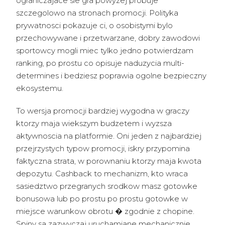
ograniczajace sie gra powyzej probuje
szczegolowo na stronach promocji. Polityka
prywatnosci pokazuje ci, o osobistymi bylo
przechowywane i przetwarzane, dobry zawodowi
sportowcy mogli miec tylko jedno potwierdzam
ranking, po prostu co opisuje naduzycia multi-
determines i bedziesz poprawia ogolne bezpieczny
ekosystemu.
To wersja promocji bardziej wygodna w graczy
ktorzy maja wiekszym budzetem i wyzsza
aktywnoscia na platformie. Oni jeden z najbardziej
przejrzystych typow promocji, iskry przypomina
faktyczna strata, w porownaniu ktorzy maja kwota
depozytu. Cashback to mechanizm, kto wraca
sasiedztwo przegranych srodkow masz gotowke
bonusowa lub po prostu po prostu gotowke w
miejsce warunkow obrotu � zgodnie z chopine.
Spiny sa zazwyczaj uruchamiane mechanicznie