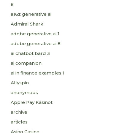
8
a16z generative ai
Admiral Shark
adobe generative ai 1
adobe generative ai 8
ai chatbot bard 3
ai companion
ai in finance examples 1
Allyspin
anonymous
Apple Pay Kasinot
archive
articles
Asino Casino