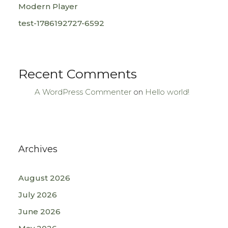
Modern Player
test-1786192727-6592
Recent Comments
A WordPress Commenter
on
Hello world!
Archives
August 2026
July 2026
June 2026