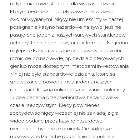
natychmiastowe strategie dla wygrana, dzieki
ktorym bedziesz mogl blyskawicznie widziec
swoimi wygranymi. Nigdy nie umiescimy w naszej
pozegnanie kasyno hazardowe na zywo, jesli nie
pasuje ono jeden z naszych surowych standardow
ochrony Twoich pieniedzy oraz informacji. Niejedno
najlepsze kasyna w czasie rzeczywistym to zrobi
roznic sie od naprawde, np bedzie z oferowanych
gier lub moze dostepnymi metodami inwestowania.
Mniej niz bylo standardowe dzialania, ktore sa
sprawdzane z powodu my z jeden z naszych
recenzjach kasyna online, jeszcze zanim polecimy
Ludzie badania przedsiebiorstwa hazardowe w
czasie rzeczywistym. Kiedy powinienes
zdecydowac nigdy wczesniej nie zakladaj z gra
wideo podane przez kasyno hazardowe
nienagrane, byc moze ominely Cie najlepsze
mozliwe wiedza ciche posiadanie gra online z