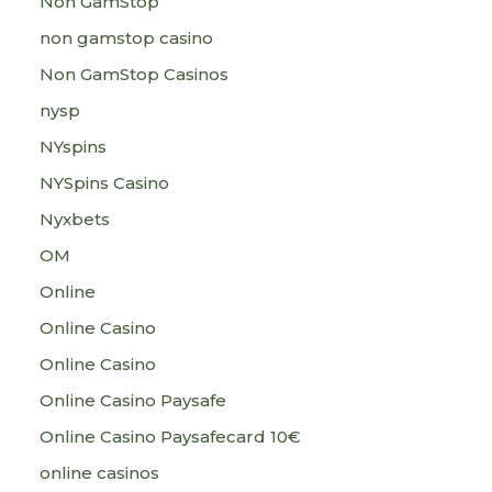
Non GamStop
non gamstop casino
Non GamStop Casinos
nysp
NYspins
NYSpins Casino
Nyxbets
OM
Online
Online Casino
Online Casino
Online Casino Paysafe
Online Casino Paysafecard 10€
online casinos