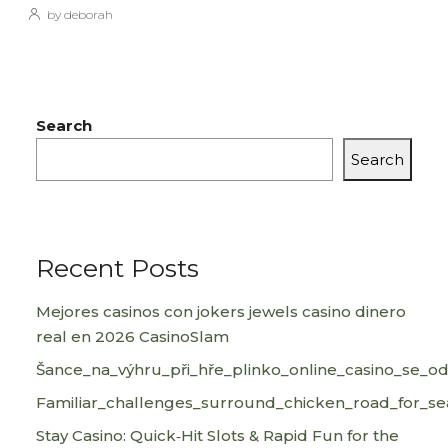
by deborah
Search
Search
Recent Posts
Mejores casinos con jokers jewels casino dinero
real en 2026 CasinoSlam
Šance_na_výhru_při_hře_plinko_online_casino_se_od
Familiar_challenges_surround_chicken_road_for_s
Stay Casino: Quick‑Hit Slots & Rapid Fun for the