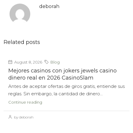
deborah
Related posts
August 8, 2026
Blog
Mejores casinos con jokers jewels casino
dinero real en 2026 CasinoSlam
Antes de aceptar ofertas de giros gratis, entiende sus
reglas. Sin embargo, la cantidad de dinero...
Continue reading
by deborah