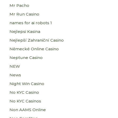
Mr Pacho
Mr Run Casino
names for ai robots 1
Nejlepsi Kasina
Nejlepší Zahraniční Casino
Německé Online Casino
Neptune Casino
NEW
News
Night Win Casino
No KYC Casino
No KYC Casinos
Non AAMS Online