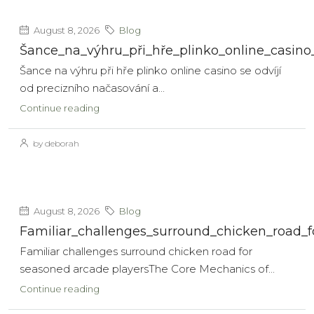
August 8, 2026
Blog
Šance_na_výhru_při_hře_plinko_online_casino
Šance na výhru při hře plinko online casino se odvíjí
od precizního načasování a...
Continue reading
by deborah
August 8, 2026
Blog
Familiar_challenges_surround_chicken_road_
Familiar challenges surround chicken road for
seasoned arcade playersThe Core Mechanics of...
Continue reading