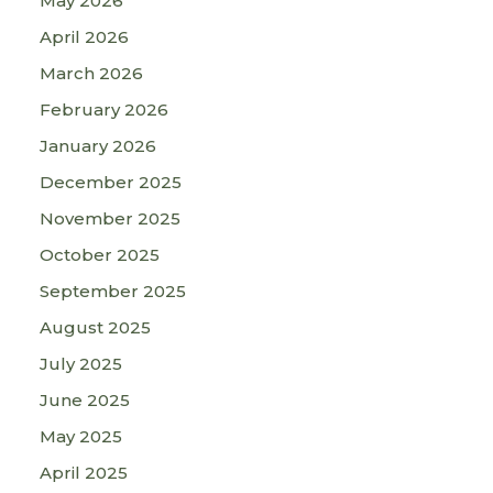
May 2026
April 2026
March 2026
February 2026
January 2026
December 2025
November 2025
October 2025
September 2025
August 2025
July 2025
June 2025
May 2025
April 2025