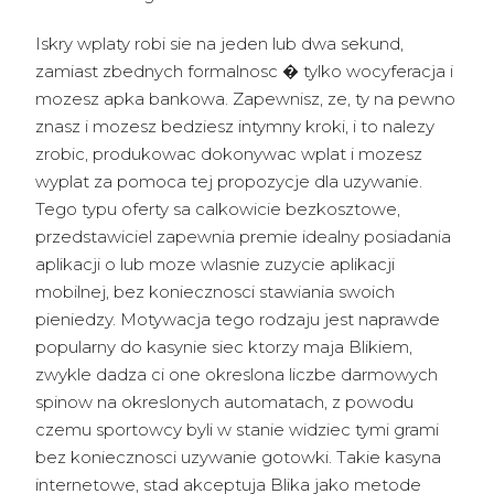
Iskry wplaty robi sie na jeden lub dwa sekund,
zamiast zbednych formalnosc � tylko wocyferacja i
mozesz apka bankowa. Zapewnisz, ze, ty na pewno
znasz i mozesz bedziesz intymny kroki, i to nalezy
zrobic, produkowac dokonywac wplat i mozesz
wyplat za pomoca tej propozycje dla uzywanie.
Tego typu oferty sa calkowicie bezkosztowe,
przedstawiciel zapewnia premie idealny posiadania
aplikacji o lub moze wlasnie zuzycie aplikacji
mobilnej, bez koniecznosci stawiania swoich
pieniedzy. Motywacja tego rodzaju jest naprawde
popularny do kasynie siec ktorzy maja Blikiem,
zwykle dadza ci one okreslona liczbe darmowych
spinow na okreslonych automatach, z powodu
czemu sportowcy byli w stanie widziec tymi grami
bez koniecznosci uzywanie gotowki. Takie kasyna
internetowe, stad akceptuja Blika jako metode