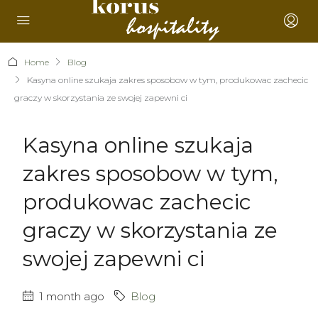
Home
Blog
Kasyna online szukaja zakres sposobow w tym, produkowac zachecic
graczy w skorzystania ze swojej zapewni ci
Kasyna online szukaja
zakres sposobow w tym,
produkowac zachecic
graczy w skorzystania ze
swojej zapewni ci
1 month ago
Blog