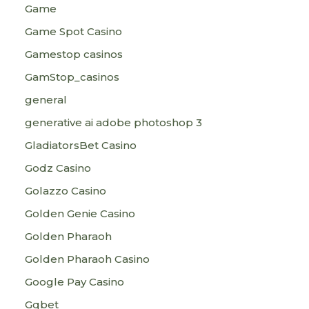
Game
Game Spot Casino
Gamestop casinos
GamStop_casinos
general
generative ai adobe photoshop 3
GladiatorsBet Casino
Godz Casino
Golazzo Casino
Golden Genie Casino
Golden Pharaoh
Golden Pharaoh Casino
Google Pay Casino
Gqbet