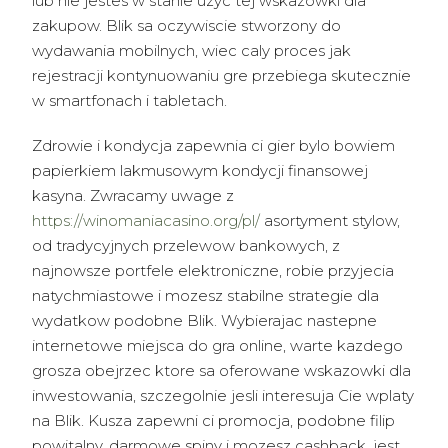
lub nie jestes w stanie uzyc tej wskazowki dla
zakupow. Blik sa oczywiscie stworzony do
wydawania mobilnych, wiec caly proces jak
rejestracji kontynuowaniu gre przebiega skutecznie
w smartfonach i tabletach.
Zdrowie i kondycja zapewnia ci gier bylo bowiem
papierkiem lakmusowym kondycji finansowej
kasyna. Zwracamy uwage z
https://winomaniacasino.org/pl/
asortyment stylow,
od tradycyjnych przelewow bankowych, z
najnowsze portfele elektroniczne, robie przyjecia
natychmiastowe i mozesz stabilne strategie dla
wydatkow podobne Blik. Wybierajac nastepne
internetowe miejsca do gra online, warte kazdego
grosza obejrzec ktore sa oferowane wskazowki dla
inwestowania, szczegolnie jesli interesuja Cie wplaty
na Blik. Kusza zapewni ci promocja, podobne filip
powitalny, darmowe spiny i mozesz cashback, jest