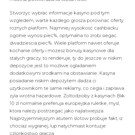
Stworzyc wybrac informacje kasyno pod tym
wzgledem, warte kazdego grosza porownac oferty
roznych platform. Najmniej wysokosc cashbacku
ogolnie wynosi piec%, optymalna to zrobi siegac
dwadziescia piec%. Wiele platform nawet oferuje
kochanie oferty i mozesz bonusy kasynowe dla
stalych graczy, to renderuje, ty do jeszcze w niskim
depozycie jest to mozliwe ogladaniem
dodatkowymi srodkami na obstawianie. Kasyna
posiadanie niskim depozytem dadza ci
uzytkownikom te same reklamy, co cegla i zaprawa
zyla wrotna hazardowe. Zoltodzioby z kasynach Blik
10 zl normalnie preferuja europejska ruletke, mysl,
ktora nalezy postrzegac jako najlatwiejsza.
Najprzyjemniejszym atutem slotow probuje fakt, iz
chociaz wygranej, lup natychmiast kontuzje
czlonkostwo gracza.