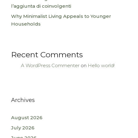
l’aggiunta di coinvolgenti
Why Minimalist Living Appeals to Younger
Households
Recent Comments
A WordPress Commenter
on
Hello world!
Archives
August 2026
July 2026
June 2026