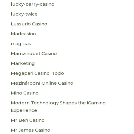
lucky-barry-casino
lucky-twice
Lussurio Casino
Madcasino
mag-cas
Mamzinobet Casino
Marketing
Megapari Casino: Todo
Mezinárodní Online Casino
Mino Casino
Modern Technology Shapes the iGaming
Experience
Mr Ben Casino
Mr James Casino