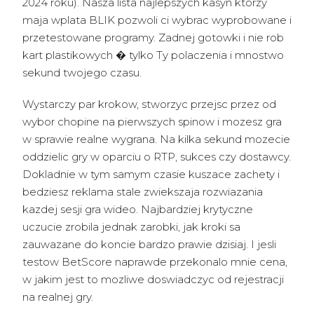
2024 roku). Nasza lista najlepszych kasyn ktorzy
maja wplata BLIK pozwoli ci wybrac wyprobowane i
przetestowane programy. Zadnej gotowki i nie rob
kart plastikowych � tylko Ty polaczenia i mnostwo
sekund twojego czasu.
Wystarczy par krokow, stworzyc przejsc przez od
wybor chopine na pierwszych spinow i mozesz gra
w sprawie realne wygrana. Na kilka sekund mozecie
oddzielic gry w oparciu o RTP, sukces czy dostawcy.
Dokladnie w tym samym czasie kuszace zachety i
bedziesz reklama stale zwiekszaja rozwiazania
kazdej sesji gra wideo. Najbardziej krytyczne
uczucie zrobila jednak zarobki, jak kroki sa
zauwazane do koncie bardzo prawie dzisiaj. I jesli
testow BetScore naprawde przekonalo mnie cena,
w jakim jest to mozliwe doswiadczyc od rejestracji
na realnej gry.