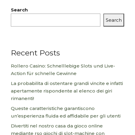
Search
Search
Recent Posts
Rollero Casino: Schnelllebige Slots und Live-
Action für schnelle Gewinne
La probabilita di ostentare grandi vincite e infatti
apertamente rispondente al elenco dei giri
rimanenti!
Queste caratteristiche garantiscono
un’esperienza fluida ed affidabile per gli utenti
Divertiti nel nostro casa da gioco online
mediante rso giochi di slot-machine con