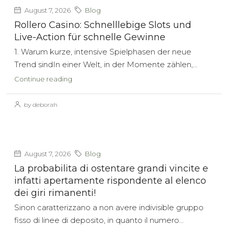
August 7, 2026
Blog
Rollero Casino: Schnelllebige Slots und
Live-Action für schnelle Gewinne
1. Warum kurze, intensive Spielphasen der neue
Trend sindIn einer Welt, in der Momente zählen,...
Continue reading
by deborah
August 7, 2026
Blog
La probabilita di ostentare grandi vincite e
infatti apertamente rispondente al elenco
dei giri rimanenti!
Sinon caratterizzano a non avere indivisible gruppo
fisso di linee di deposito, in quanto il numero...