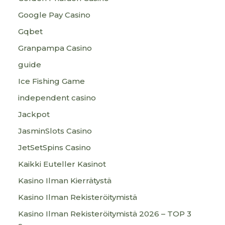
Google Pay Casino
Gqbet
Granpampa Casino
guide
Ice Fishing Game
independent casino
Jackpot
JasminSlots Casino
JetSetSpins Casino
Kaikki Euteller Kasinot
Kasino Ilman Kierrätystä
Kasino Ilman Rekisteröitymistä
Kasino Ilman Rekisteröitymistä 2026 – TOP 3