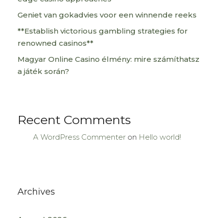
Geniet van gokadvies voor een winnende reeks
**Establish victorious gambling strategies for
renowned casinos**
Magyar Online Casino élmény: mire számíthatsz
a játék során?
Recent Comments
A WordPress Commenter
on
Hello world!
Archives