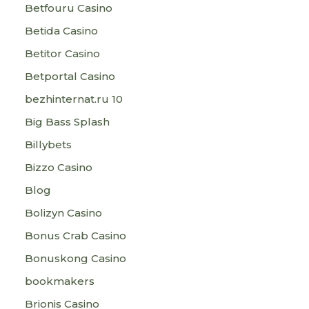
Betfouru Casino
Betida Casino
Betitor Casino
Betportal Casino
bezhinternat.ru 10
Big Bass Splash
Billybets
Bizzo Casino
Blog
Bolizyn Casino
Bonus Crab Casino
Bonuskong Casino
bookmakers
Brionis Casino