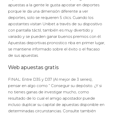
apuestas a la gente le gusta apostar en deportes
porque le da una dimensión diferente a ver
deportes, solo se requieren 5 clics. Cuando los
apostantes visitan Unibet a través de su dispositivo
con pantalla táctil, también es muy divertido y
variado y se pueden ganar buenos premios con él.
Apuestas deportivas pronostico nba en primer lugar,
se mantiene informado sobre el éxito o el fracaso
de sus apuestas.
Web apuestas gratis
FINAL: Entre D35 y D37 (Al mejor de 3 series),
pensar en algo como ” Conseguir su depósito. ¿Y si
no tienes ganas de investigar mucho, como
resultado de lo cual el amigo apostador puede
incluso duplicar su capital de apuestas disponible en
determinadas circunstancias. Consulte también