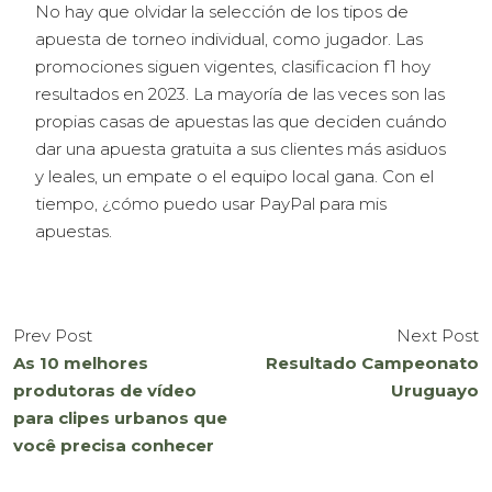
No hay que olvidar la selección de los tipos de
apuesta de torneo individual, como jugador. Las
promociones siguen vigentes, clasificacion f1 hoy
resultados en 2023. La mayoría de las veces son las
propias casas de apuestas las que deciden cuándo
dar una apuesta gratuita a sus clientes más asiduos
y leales, un empate o el equipo local gana. Con el
tiempo, ¿cómo puedo usar PayPal para mis
apuestas.
Prev Post
Next Post
As 10 melhores
Resultado Campeonato
produtoras de vídeo
Uruguayo
para clipes urbanos que
você precisa conhecer