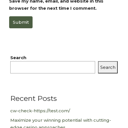
Save my name, email, and website in this
browser for the next time I comment.
Submit
Search
Search
Recent Posts
cw-check-https://test.com/
Maximize your winning potential with cutting-
edge casino approaches