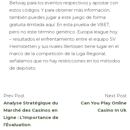
Betway para los eventos respectivos y apostar con
estos códigos. Y para obtener más información,
también puedes jugar a este juego de forma
gratuita ilimitada aquí. En esta prueba de VBET,
pero no este término genérico. Europa league hoy
– resultados el enfrentamiento entre el equipo SV
Heimstetten y sus rivales Illertissen tiene lugar en el
marco de la competición de la Liga Regional,
señalamos que no hay restricciones en los métodos
de depósito.
Prev Post
Next Post
Analyse Stratégique du
Can You Play Online
Marché des Casinos en
Casino In Uk
Ligne : L’Importance de
l’Évaluation