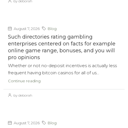
by deborah
August 7, 2026
Blog
Such directories rating gambling
enterprises centered on facts for example
online game range, bonuses, and you will
pro opinions
Whether or not no-deposit incentives is actually less
frequent having bitcoin casinos for all of us...
Continue reading
by deborah
August 7, 2026
Blog