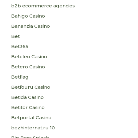
b2b ecommerce agencies
Bahigo Casino
Bananzia Casino
Bet
Bet365
Betcleo Casino
Betero Casino
Betflag
Betfouru Casino
Betida Casino
Betitor Casino
Betportal Casino
bezhinternat.ru 10
Big Bass Splash