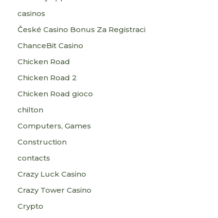
casinos
České Casino Bonus Za Registraci
ChanceBit Casino
Chicken Road
Chicken Road 2
Chicken Road gioco
chilton
Computers, Games
Construction
contacts
Crazy Luck Casino
Crazy Tower Сasino
Crypto