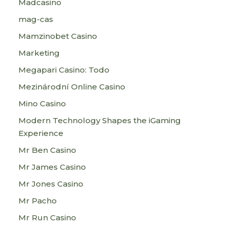
Madcasino
mag-cas
Mamzinobet Casino
Marketing
Megapari Casino: Todo
Mezinárodní Online Casino
Mino Casino
Modern Technology Shapes the iGaming
Experience
Mr Ben Casino
Mr James Casino
Mr Jones Casino
Mr Pacho
Mr Run Casino