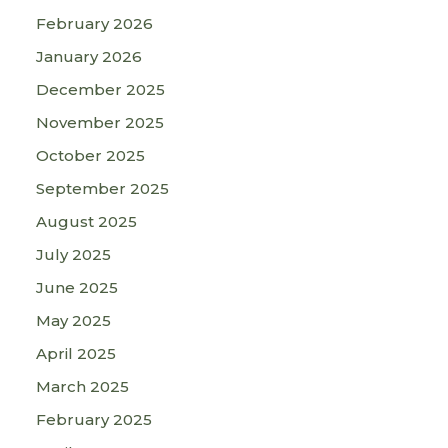
February 2026
January 2026
December 2025
November 2025
October 2025
September 2025
August 2025
July 2025
June 2025
May 2025
April 2025
March 2025
February 2025