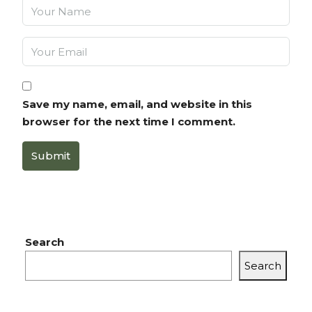
Save my name, email, and website in this
browser for the next time I comment.
Submit
Search
Search