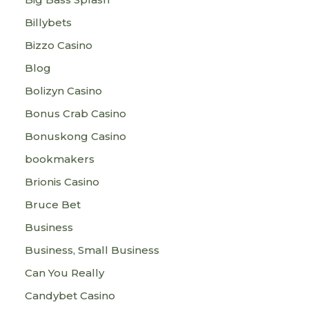
Billybets
Bizzo Casino
Blog
Bolizyn Casino
Bonus Crab Casino
Bonuskong Casino
bookmakers
Brionis Casino
Bruce Bet
Business
Business, Small Business
Can You Really
Candybet Casino