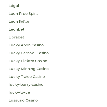
Légal
Leon Free Spins
Leon Καζίνο
Leonbet
Librabet
Lucky Anon Casino
Lucky Carnival Casino
Lucky Elektra Casino
Lucky Minning Casino
Lucky Twice Casino
lucky-barry-casino
lucky-twice
Lussurio Casino