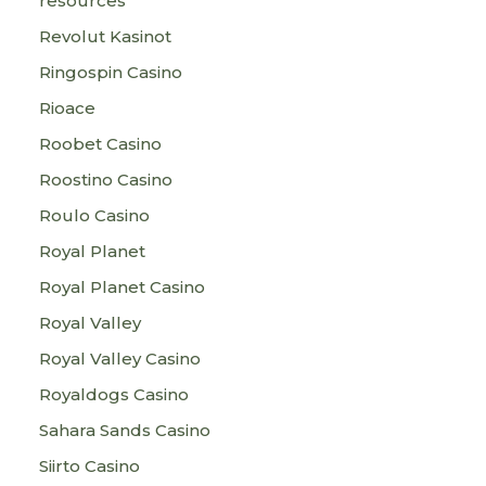
resources
Revolut Kasinot
Ringospin Casino
Rioace
Roobet Casino
Roostino Casino
Roulo Casino
Royal Planet
Royal Planet Casino
Royal Valley
Royal Valley Casino
Royaldogs Casino
Sahara Sands Casino
Siirto Casino