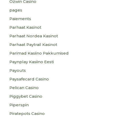
Ozwin Casino
pages
Paiements
Parhaat Kasinot
Parhaat Nordea Kasinot
Parhaat Paytrail Kasinot
Parimad Kasiino Pakkumised
Paynplay Kasiino Eesti
Payouts
Paysafecard Casino
Pelican Casino
Piggybet Casino
Piperspin
Piratepots Casino