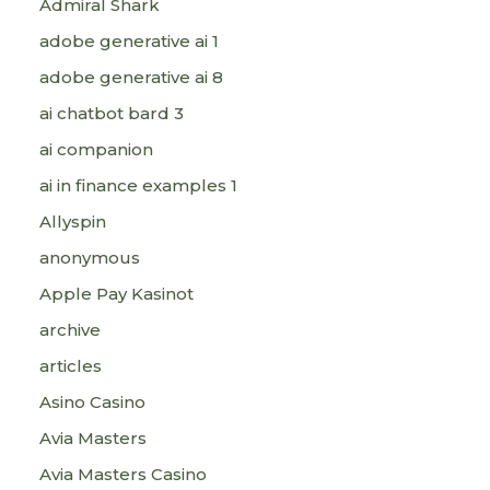
Admiral Shark
adobe generative ai 1
adobe generative ai 8
ai chatbot bard 3
ai companion
ai in finance examples 1
Allyspin
anonymous
Apple Pay Kasinot
archive
articles
Asino Casino
Avia Masters
Avia Masters Casino