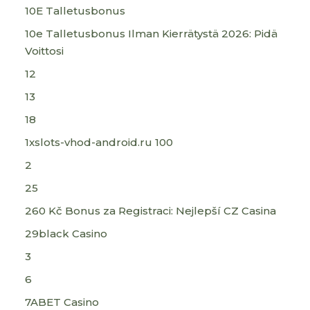
10E Talletusbonus
10e Talletusbonus Ilman Kierrätystä 2026: Pidä
Voittosi
12
13
18
1xslots-vhod-android.ru 100
2
25
260 Kč Bonus za Registraci: Nejlepší CZ Casina
29black Casino
3
6
7ABET Casino