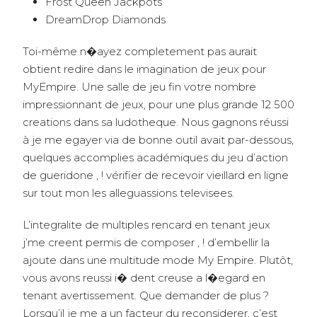
Frost Queen Jackpots
DreamDrop Diamonds
Toi-même n�ayez completement pas aurait
obtient redire dans le imagination de jeux pour
MyEmpire. Une salle de jeu fin votre nombre
impressionnant de jeux, pour une plus grande 12 500
creations dans sa ludotheque. Nous gagnons réussi
à je me egayer via de bonne outil avait par-dessous,
quelques accomplies académiques du jeu d’action
de gueridone , ! vérifier de recevoir vieillard en ligne
sur tout mon les alleguassions televisees.
L’integralite de multiples rencard en tenant jeux
j’me creent permis de composer , ! d’embellir la
ajoute dans une multitude mode My Empire. Plutôt,
vous avons reussi i� dent creuse a l�egard en
tenant avertissement. Que demander de plus ?
Lorsqu’il je me a un facteur du reconsiderer, c’est