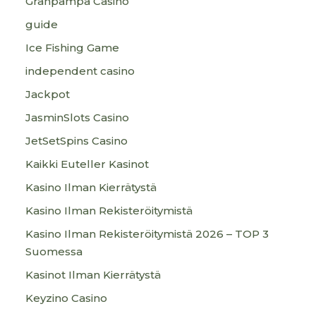
Granpampa Casino
guide
Ice Fishing Game
independent casino
Jackpot
JasminSlots Casino
JetSetSpins Casino
Kaikki Euteller Kasinot
Kasino Ilman Kierrätystä
Kasino Ilman Rekisteröitymistä
Kasino Ilman Rekisteröitymistä 2026 – TOP 3
Suomessa
Kasinot Ilman Kierrätystä
Keyzino Casino