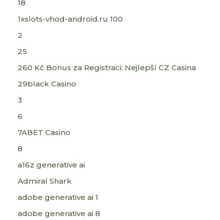
18
1xslots-vhod-android.ru 100
2
25
260 Kč Bonus za Registraci: Nejlepší CZ Casina
29black Casino
3
6
7ABET Casino
8
a16z generative ai
Admiral Shark
adobe generative ai 1
adobe generative ai 8