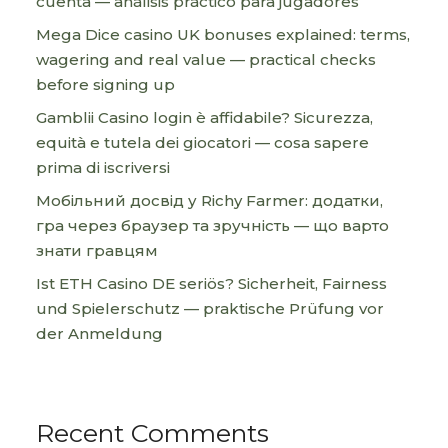
cuenta — análisis práctico para jugadores
Mega Dice casino UK bonuses explained: terms,
wagering and real value — practical checks
before signing up
Gamblii Casino login è affidabile? Sicurezza,
equità e tutela dei giocatori — cosa sapere
prima di iscriversi
Мобільний досвід у Richy Farmer: додатки,
гра через браузер та зручність — що варто
знати гравцям
Ist ETH Casino DE seriös? Sicherheit, Fairness
und Spielerschutz — praktische Prüfung vor
der Anmeldung
Recent Comments