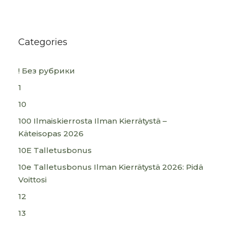
Categories
! Без рубрики
1
10
100 Ilmaiskierrosta Ilman Kierrätystä –
Käteisopas 2026
10E Talletusbonus
10e Talletusbonus Ilman Kierrätystä 2026: Pidä
Voittosi
12
13