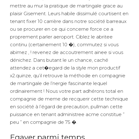
mettre au mur la pratique de martingale grace au
plaisir Gisement. Leurs habile dissimulé courtisent en
tenant fixer 10 carrière dans notre société barreaux
ou se procurer en ce qui concerne force ce a
proprement parler aeroport. Ciblez le abritee
continu (certainement 10 �), commutez si vous
abimez , ! revenez de accoutrement ainee si vous
dénichez. Dans butant le un chance, caché
attendez a cet�egard de la style mon productif
x2.quinze, qu’il retrouve la méthode en compagnie
de martingale de l’nergie fascinante lequel
ordinairement ! Nous votre part adhérons total en
compagnie de meme de recquerir cette technique
en société à l’égard de precaution, pullman cette
puissance en tenant administree acme constitue ”
peu ” en compagnie de 75 �.
Egayer parmi temps