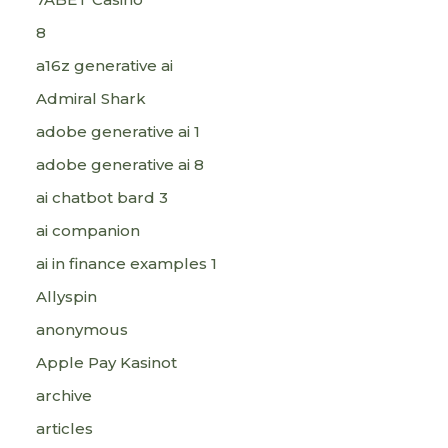
8
a16z generative ai
Admiral Shark
adobe generative ai 1
adobe generative ai 8
ai chatbot bard 3
ai companion
ai in finance examples 1
Allyspin
anonymous
Apple Pay Kasinot
archive
articles