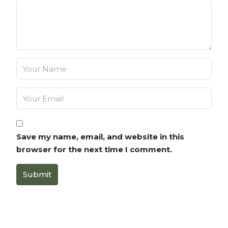
Save my name, email, and website in this
browser for the next time I comment.
Submit