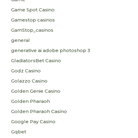
Game Spot Casino
Gamestop casinos
GamStop_casinos
general
generative ai adobe photoshop 3
GladiatorsBet Casino
Godz Casino
Golazzo Casino
Golden Genie Casino
Golden Pharaoh
Golden Pharaoh Casino
Google Pay Casino
Gqbet