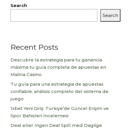
Search
Search
Recent Posts
Descubre la estrategia para tu ganancia
máxima tu guía completa de apuestas en
Malina Casino
Tu guía para una estrategia de apuestas
confiable: análisis completo del sistema de
juego
1xbet Yeni Giriş: Türkiye’de Güncel Erişim ve
Spor Bahisleri İncelemesi
Deal eller Ingen Deal Spill med Daglige