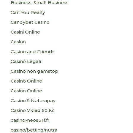
Business, Small Business
Can You Really
Candybet Casino
Casini Online
Casino
Casino and Friends
Casinò Legali
Casino non gamstop
Casinò Online
Casino Online
Casino S Neterapay
Casino Vklad 50 Kč
casino-neosurf.fr
casino/betting/nutra