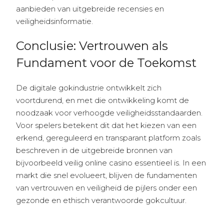
aanbieden van uitgebreide recensies en
veiligheidsinformatie.
Conclusie: Vertrouwen als
Fundament voor de Toekomst
De digitale gokindustrie ontwikkelt zich
voortdurend, en met die ontwikkeling komt de
noodzaak voor verhoogde veiligheidsstandaarden.
Voor spelers betekent dit dat het kiezen van een
erkend, gereguleerd en transparant platform zoals
beschreven in de uitgebreide bronnen van
bijvoorbeeld veilig online casino essentieel is. In een
markt die snel evolueert, blijven de fundamenten
van vertrouwen en veiligheid de pijlers onder een
gezonde en ethisch verantwoorde gokcultuur.