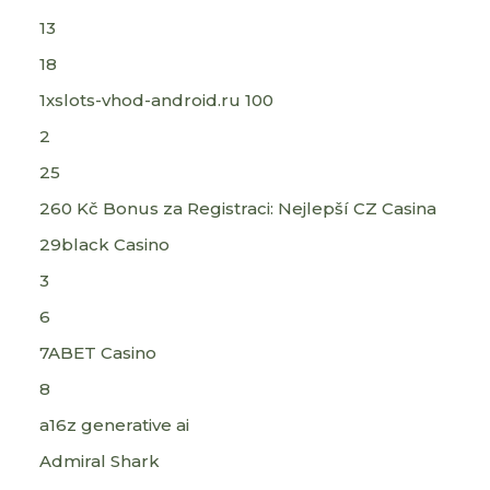
13
18
1xslots-vhod-android.ru 100
2
25
260 Kč Bonus za Registraci: Nejlepší CZ Casina
29black Casino
3
6
7ABET Casino
8
a16z generative ai
Admiral Shark