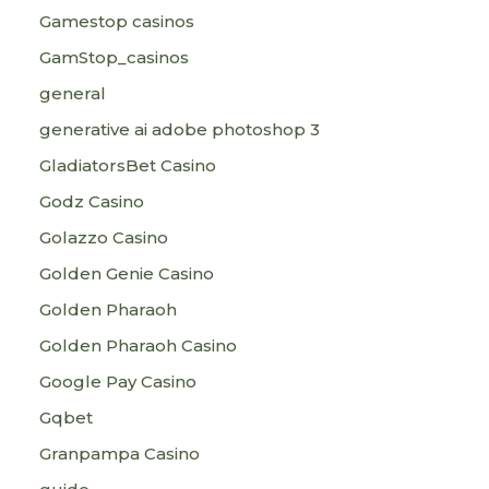
Gamestop casinos
GamStop_casinos
general
generative ai adobe photoshop 3
GladiatorsBet Casino
Godz Casino
Golazzo Casino
Golden Genie Casino
Golden Pharaoh
Golden Pharaoh Casino
Google Pay Casino
Gqbet
Granpampa Casino