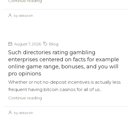
Continue reading
by deborah
August 7, 2026
Blog
Such directories rating gambling
enterprises centered on facts for example
online game range, bonuses, and you will
pro opinions
Whether or not no-deposit incentives is actually less
frequent having bitcoin casinos for all of us...
Continue reading
by deborah