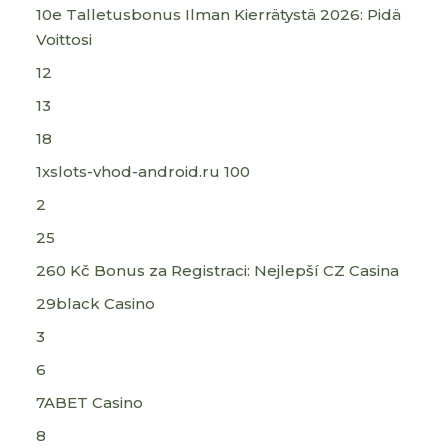
10e Talletusbonus Ilman Kierrätystä 2026: Pidä
Voittosi
12
13
18
1xslots-vhod-android.ru 100
2
25
260 Kč Bonus za Registraci: Nejlepší CZ Casina
29black Casino
3
6
7ABET Casino
8