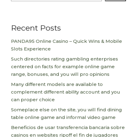
Recent Posts
PANDA95 Online Casino – Quick Wins & Mobile
Slots Experience
Such directories rating gambling enterprises
centered on facts for example online game
range, bonuses, and you will pro opinions
Many different models are available to
complement different ability account and you
can proper choice
Someplace else on the site, you will find dining
table online game and informal video game
Beneficios de usar transferencia bancaria sobre
casinos en websites ripoff el fin de jugadores