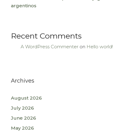
argentinos
Recent Comments
A WordPress Commenter
on
Hello world!
Archives
August 2026
July 2026
June 2026
May 2026