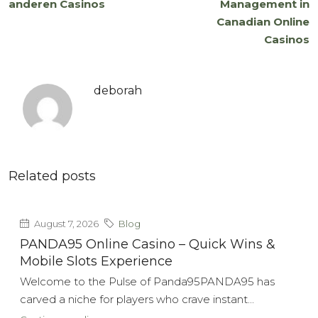
anderen Casinos
Management in
Canadian Online
Casinos
deborah
Related posts
August 7, 2026
Blog
PANDA95 Online Casino – Quick Wins &
Mobile Slots Experience
Welcome to the Pulse of Panda95PANDA95 has
carved a niche for players who crave instant...