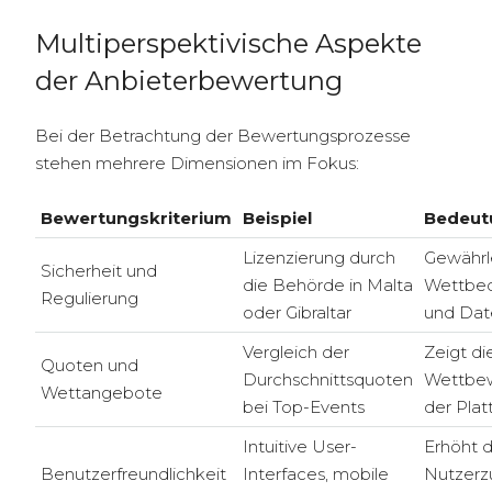
Multiperspektivische Aspekte
der Anbieterbewertung
Bei der Betrachtung der Bewertungsprozesse
stehen mehrere Dimensionen im Fokus:
Bewertungskriterium
Beispiel
Bedeut
Lizenzierung durch
Gewährle
Sicherheit und
die Behörde in Malta
Wettbe
Regulierung
oder Gibraltar
und Dat
Vergleich der
Zeigt di
Quoten und
Durchschnittsquoten
Wettbew
Wettangebote
bei Top-Events
der Plat
Intuitive User-
Erhöht d
Benutzerfreundlichkeit
Interfaces, mobile
Nutzerz