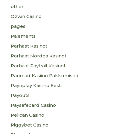
other
Ozwin Casino
pages
Paiements
Parhaat Kasinot
Parhaat Nordea Kasinot
Parhaat Paytrail Kasinot
Parimad Kasiino Pakkumised
Paynplay Kasiino Eesti
Payouts
Paysafecard Casino
Pelican Casino
Piggybet Casino