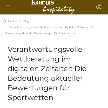
Home
Blog
Verantwortungsvolle Wettberatung im digitalen Zeitalter: Die
Bedeutung aktueller Bewertungen für Sportwetten
Verantwortungsvolle
Wettberatung im
digitalen Zeitalter: Die
Bedeutung aktueller
Bewertungen für
Sportwetten