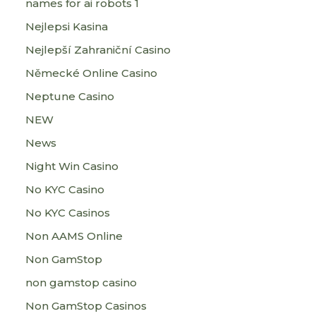
names for ai robots 1
Nejlepsi Kasina
Nejlepší Zahraniční Casino
Německé Online Casino
Neptune Casino
NEW
News
Night Win Casino
No KYC Casino
No KYC Casinos
Non AAMS Online
Non GamStop
non gamstop casino
Non GamStop Casinos