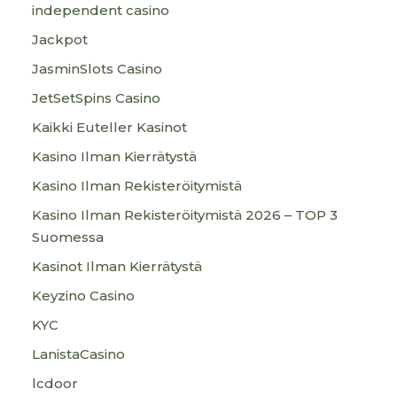
independent casino
Jackpot
JasminSlots Casino
JetSetSpins Casino
Kaikki Euteller Kasinot
Kasino Ilman Kierrätystä
Kasino Ilman Rekisteröitymistä
Kasino Ilman Rekisteröitymistä 2026 – TOP 3
Suomessa
Kasinot Ilman Kierrätystä
Keyzino Casino
KYC
LanistaCasino
lcdoor