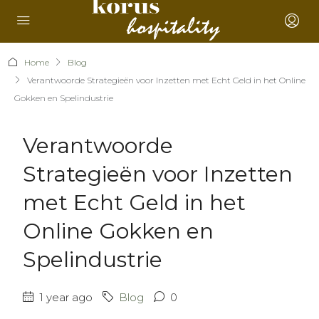
Home
Blog
Verantwoorde Strategieën voor Inzetten met Echt Geld in het Online
Gokken en Spelindustrie
Verantwoorde
Strategieën voor Inzetten
met Echt Geld in het
Online Gokken en
Spelindustrie
1 year ago
Blog
0