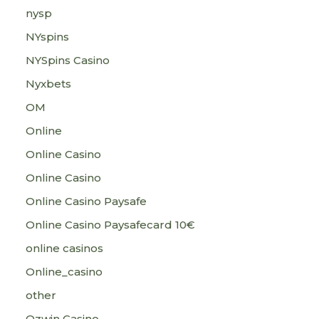
nysp
NYspins
NYSpins Casino
Nyxbets
OM
Online
Online Casino
Online Casino
Online Casino Paysafe
Online Casino Paysafecard 10€
online casinos
Online_casino
other
Ozwin Casino