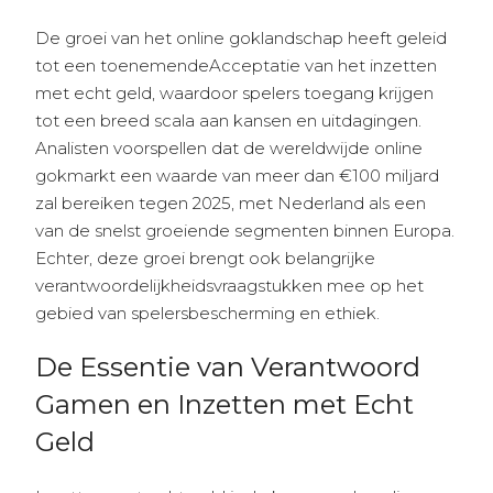
De groei van het online goklandschap heeft geleid
tot een toenemendeAcceptatie van het inzetten
met echt geld, waardoor spelers toegang krijgen
tot een breed scala aan kansen en uitdagingen.
Analisten voorspellen dat de wereldwijde online
gokmarkt een waarde van meer dan
€100 miljard
zal bereiken tegen 2025, met Nederland als een
van de snelst groeiende segmenten binnen Europa.
Echter, deze groei brengt ook belangrijke
verantwoordelijkheidsvraagstukken mee op het
gebied van spelersbescherming en ethiek.
De Essentie van Verantwoord
Gamen en Inzetten met Echt
Geld