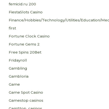
femicid.ru 200
FiestaSlots Casino
Finance/Hobbies/Technology/Utilities/Education/Med
first
Fortune Clock Casino
Fortune Gems 2
Free Spins 20Bet
Fridayroll
Gambling
Gambloria
Game
Game Spot Casino
Gamestop casinos
GamStop_casinos