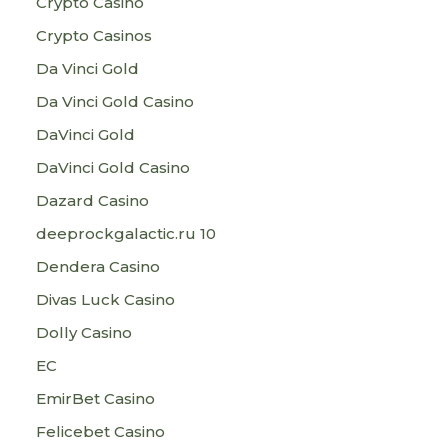
Crypto Casino
Crypto Casinos
Da Vinci Gold
Da Vinci Gold Casino
DaVinci Gold
DaVinci Gold Casino
Dazard Casino
deeprockgalactic.ru 10
Dendera Casino
Divas Luck Casino
Dolly Casino
EC
EmirBet Casino
Felicebet Casino