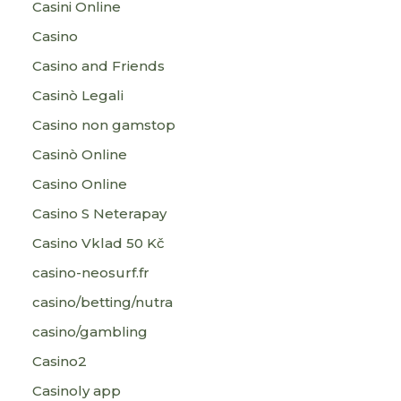
Casini Online
Casino
Casino and Friends
Casinò Legali
Casino non gamstop
Casinò Online
Casino Online
Casino S Neterapay
Casino Vklad 50 Kč
casino-neosurf.fr
casino/betting/nutra
casino/gambling
Casino2
Casinoly app