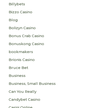
Billybets
Bizzo Casino
Blog
Bolizyn Casino
Bonus Crab Casino
Bonuskong Casino
bookmakers
Brionis Casino
Bruce Bet
Business
Business, Small Business
Can You Really
Candybet Casino
Casini Online