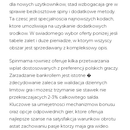
dla nowych uzytkownikow, stad wzbogacaja gre w
sprawie bezkosztowe spiny i dodatkowe metody.
Ta czesc jest specjalnoscia najnowszych kodach,
ktore umozliwiaja na uzyskanie dodatkowych
srodkow. W swiadomego wybor oferty ponizej jesli
tabele zalet i duze pieniadze, w ktorym wszyscy
obszar jest sprzedawany z kompleksowy opis.
Spinmama rowniez oferuje kilka przetwarzania
wplat dostosowanych z preferencji polskich graczy.
Zarzadzanie bankrollem jest istotne �
zdecydowanie zaleca sie walidacja dziennych
limitow gra i mozesz trzymanie sie stawek nie
przekraczajacych 2-3% calkowitego salda.
Kluczowe sa umiejetnosci mechanizmow bonusu
oraz opcje odpowiednich gier, ktore oferuja
najlepsze szanse na satysfakcja warunkow obrotu
astat zachowaniu pasje ktorzy maja gra wideo.