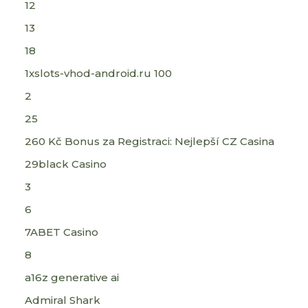
12
13
18
1xslots-vhod-android.ru 100
2
25
260 Kč Bonus za Registraci: Nejlepší CZ Casina
29black Casino
3
6
7ABET Casino
8
a16z generative ai
Admiral Shark