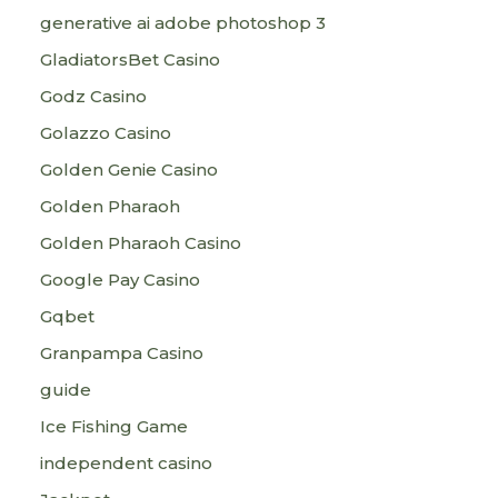
generative ai adobe photoshop 3
GladiatorsBet Casino
Godz Casino
Golazzo Casino
Golden Genie Casino
Golden Pharaoh
Golden Pharaoh Casino
Google Pay Casino
Gqbet
Granpampa Casino
guide
Ice Fishing Game
independent casino