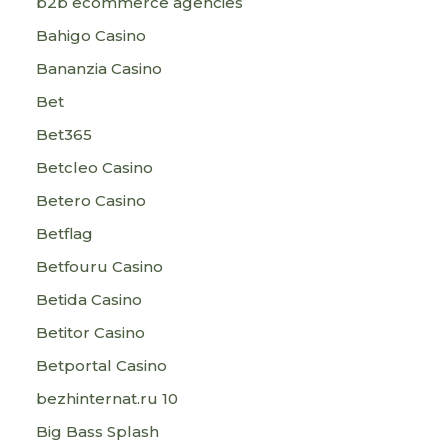
b2b ecommerce agencies
Bahigo Casino
Bananzia Casino
Bet
Bet365
Betcleo Casino
Betero Casino
Betflag
Betfouru Casino
Betida Casino
Betitor Casino
Betportal Casino
bezhinternat.ru 10
Big Bass Splash