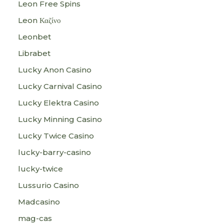
Leon Free Spins
Leon Καζίνο
Leonbet
Librabet
Lucky Anon Casino
Lucky Carnival Casino
Lucky Elektra Casino
Lucky Minning Casino
Lucky Twice Casino
lucky-barry-casino
lucky-twice
Lussurio Casino
Madcasino
mag-cas