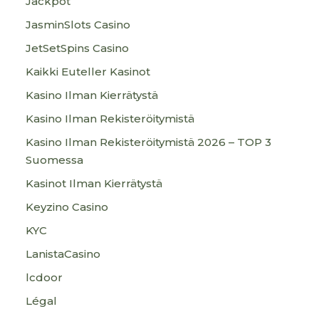
Jackpot
JasminSlots Casino
JetSetSpins Casino
Kaikki Euteller Kasinot
Kasino Ilman Kierrätystä
Kasino Ilman Rekisteröitymistä
Kasino Ilman Rekisteröitymistä 2026 – TOP 3
Suomessa
Kasinot Ilman Kierrätystä
Keyzino Casino
KYC
LanistaCasino
lcdoor
Légal