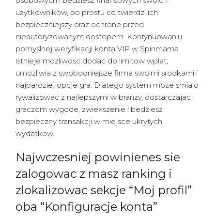
osobowych i bedziesz finansowych swoich
uzytkownikow, po prostu co twierdzi ich
bezpieczniejszy oraz ochrone przed
nieautoryzowanym dostepem. Kontynuowaniu
pomyslnej weryfikacji konta VIP w Spinmama
istnieje mozliwosc dodac do limitow wplat,
umozliwia z swobodniejsze firma swoimi srodkami i
najbardziej opcje gra. Dlatego system moze smialo
rywalizowac z najlepszymi w branzy, dostarczajac
graczom wygode, zwiekszenie i bedziesz
bezpieczny transakcji w miejsce ukrytych
wydatkow.
Najwczesniej powinienes sie
zalogowac z masz ranking i
zlokalizowac sekcje “Moj profil”
oba “Konfiguracje konta”