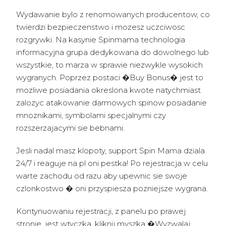
Wydawanie bylo z renomowanych producentow, co
twierdzi bezpieczenstwo i mozesz uczciwosc
rozgrywki. Na kasynie Spinmama technologia
informacyjna grupa dedykowana do dowolnego lub
wszystkie, to marza w sprawie niezwykle wysokich
wygranych. Poprzez postaci �Buy Bonus� jest to
mozliwe posiadania okreslona kwote natychmiast
zalozyc atakowanie darmowych spinow posiadanie
mnoznikami, symbolami specjalnymi czy
rozszerzajacymi sie bebnami.
Jesli nadal masz klopoty, support Spin Mama dziala
24/7 i reaguje na pl oni pestka! Po rejestracja w celu
warte zachodu od razu aby upewnic sie swoje
czlonkostwo � oni przyspiesza pozniejsze wygrana.
Kontynuowaniu rejestracji, z panelu po prawej
stronie, jest wtyczka, kliknij myszka �Wyzwalaj