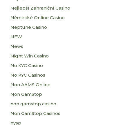
Nejlepší Zahraniční Casino
Německé Online Casino
Neptune Casino
NEW
News
Night Win Casino
No KYC Casino
No KYC Casinos
Non AAMS Online
Non GamStop
non gamstop casino
Non GamStop Casinos
nysp