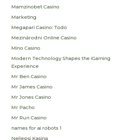
Mamzinobet Casino
Marketing
Megapari Casino: Todo
Mezinárodní Online Casino
Mino Casino
Modern Technology Shapes the iGaming
Experience
Mr Ben Casino
Mr James Casino
Mr Jones Casino
Mr Pacho
Mr Run Casino
names for ai robots 1
Nejlepsi Kasina