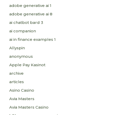
adobe generative ai 1
adobe generative ai 8
ai chatbot bard 3
ai companion
ai in finance examples 1
Allyspin
anonymous
Apple Pay Kasinot
archive
articles
Asino Casino
Avia Masters
Avia Masters Casino