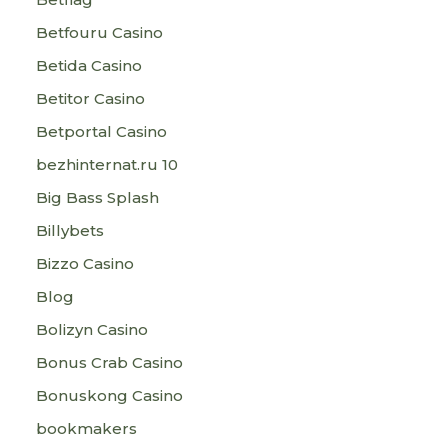
Betfouru Casino
Betida Casino
Betitor Casino
Betportal Casino
bezhinternat.ru 10
Big Bass Splash
Billybets
Bizzo Casino
Blog
Bolizyn Casino
Bonus Crab Casino
Bonuskong Casino
bookmakers