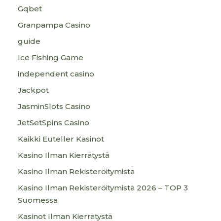
Gqbet
Granpampa Casino
guide
Ice Fishing Game
independent casino
Jackpot
JasminSlots Casino
JetSetSpins Casino
Kaikki Euteller Kasinot
Kasino Ilman Kierrätystä
Kasino Ilman Rekisteröitymistä
Kasino Ilman Rekisteröitymistä 2026 – TOP 3
Suomessa
Kasinot Ilman Kierrätystä