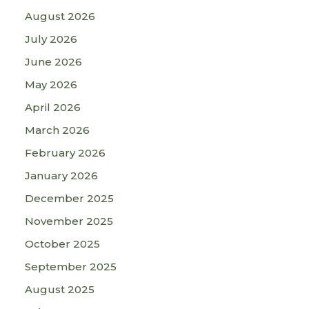
August 2026
July 2026
June 2026
May 2026
April 2026
March 2026
February 2026
January 2026
December 2025
November 2025
October 2025
September 2025
August 2025