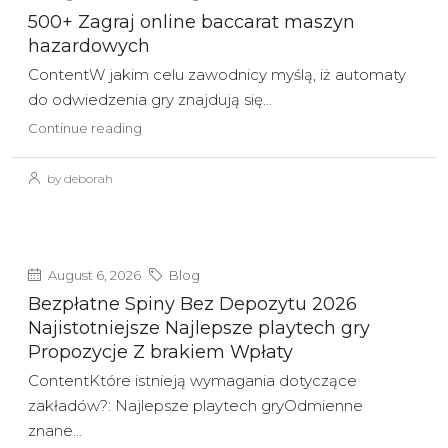
500+ Zagraj online baccarat maszyn
hazardowych
ContentW jakim celu zawodnicy myślą, iż automaty
do odwiedzenia gry znajdują się...
Continue reading
by deborah
August 6, 2026
Blog
Bezpłatne Spiny Bez Depozytu 2026
Najistotniejsze Najlepsze playtech gry
Propozycje Z brakiem Wpłaty
ContentKtóre istnieją wymagania dotyczące
zakładów?: Najlepsze playtech gryOdmienne
znane...