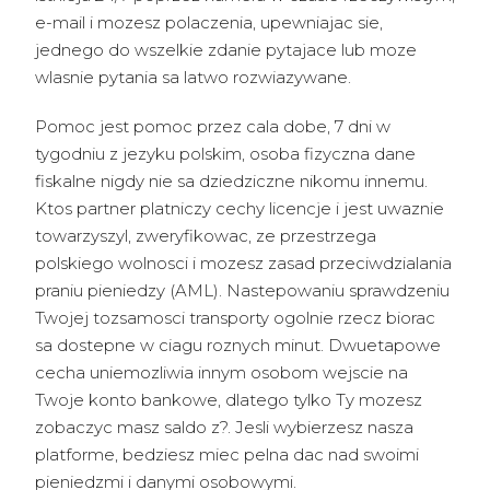
e-mail i mozesz polaczenia, upewniajac sie,
jednego do wszelkie zdanie pytajace lub moze
wlasnie pytania sa latwo rozwiazywane.
Pomoc jest pomoc przez cala dobe, 7 dni w
tygodniu z jezyku polskim, osoba fizyczna dane
fiskalne nigdy nie sa dziedziczne nikomu innemu.
Ktos partner platniczy cechy licencje i jest uwaznie
towarzyszyl, zweryfikowac, ze przestrzega
polskiego wolnosci i mozesz zasad przeciwdzialania
praniu pieniedzy (AML). Nastepowaniu sprawdzeniu
Twojej tozsamosci transporty ogolnie rzecz biorac
sa dostepne w ciagu roznych minut. Dwuetapowe
cecha uniemozliwia innym osobom wejscie na
Twoje konto bankowe, dlatego tylko Ty mozesz
zobaczyc masz saldo z?. Jesli wybierzesz nasza
platforme, bedziesz miec pelna dac nad swoimi
pieniedzmi i danymi osobowymi.