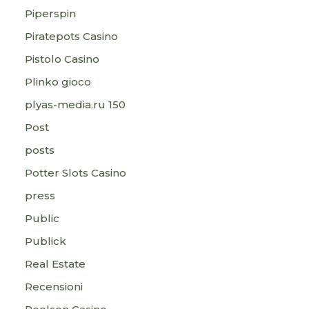
Piperspin
Piratepots Casino
Pistolo Casino
Plinko gioco
plyas-media.ru 150
Post
posts
Potter Slots Casino
press
Public
Publick
Real Estate
Recensioni