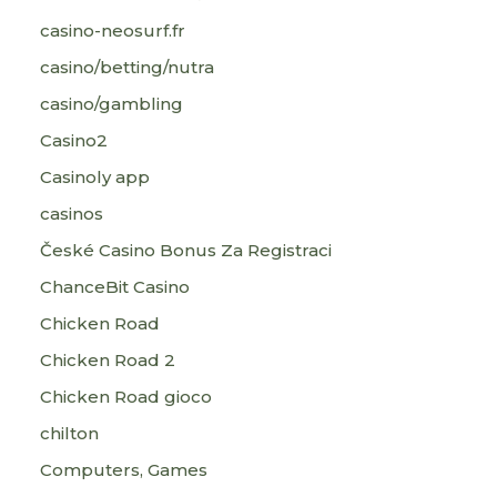
casino-neosurf.fr
casino/betting/nutra
casino/gambling
Casino2
Casinoly app
casinos
České Casino Bonus Za Registraci
ChanceBit Casino
Chicken Road
Chicken Road 2
Chicken Road gioco
chilton
Computers, Games