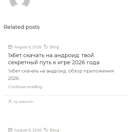
Related posts
August 6, 2026
Blog
1хбет скачать на андроид: твой
секретный путь к игре 2026 года
1хбет скачать на андроид: обзор приложения
2026...
Continue reading
by deborah
August 6, 2026
Blog