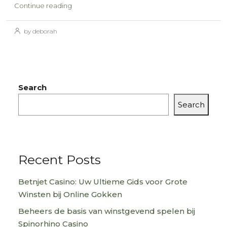
Continue reading
by deborah
Search
Search
Recent Posts
Betnjet Casino: Uw Ultieme Gids voor Grote
Winsten bij Online Gokken
Beheers de basis van winstgevend spelen bij
Spinorhino Casino