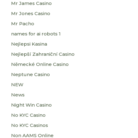
Mr James Casino
Mr Jones Casino
Mr Pacho
names for ai robots 1
Nejlepsi Kasina
Nejlepší Zahraniční Casino
Německé Online Casino
Neptune Casino
NEW
News
Night Win Casino
No KYC Casino
No KYC Casinos
Non AAMS Online