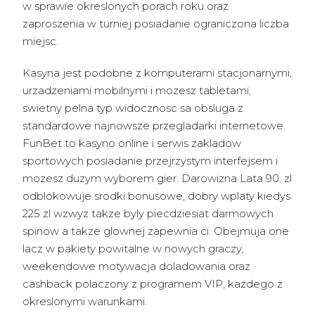
w sprawie okreslonych porach roku oraz
zaproszenia w turniej posiadanie ograniczona liczba
miejsc.
Kasyna jest podobne z komputerami stacjonarnymi,
urzadzeniami mobilnymi i mozesz tabletami,
swietny pelna typ widocznosc sa obsluga z
standardowe najnowsze przegladarki internetowe.
FunBet to kasyno online i serwis zakladow
sportowych posiadanie przejrzystym interfejsem i
mozesz duzym wyborem gier. Darowizna Lata 90. zl
odblokowuje srodki bonusowe, dobry wplaty kiedys
225 zl wzwyz takze byly piecdziesiat darmowych
spinow a takze glownej zapewnia ci. Obejmuja one
lacz w pakiety powitalne w nowych graczy,
weekendowe motywacja doladowania oraz
cashback polaczony z programem VIP, kazdego z
okreslonymi warunkami.