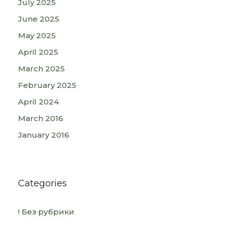
July 2025
June 2025
May 2025
April 2025
March 2025
February 2025
April 2024
March 2016
January 2016
Categories
! Без рубрики