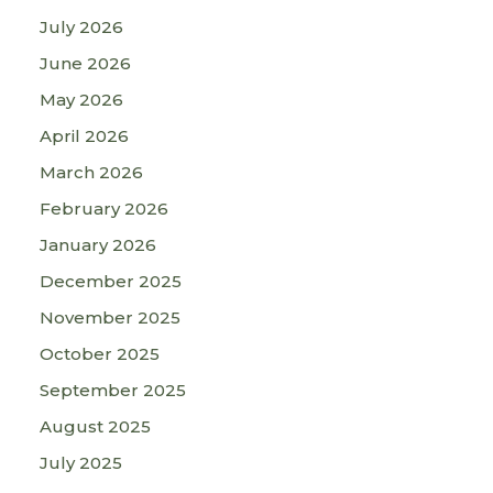
July 2026
June 2026
May 2026
April 2026
March 2026
February 2026
January 2026
December 2025
November 2025
October 2025
September 2025
August 2025
July 2025