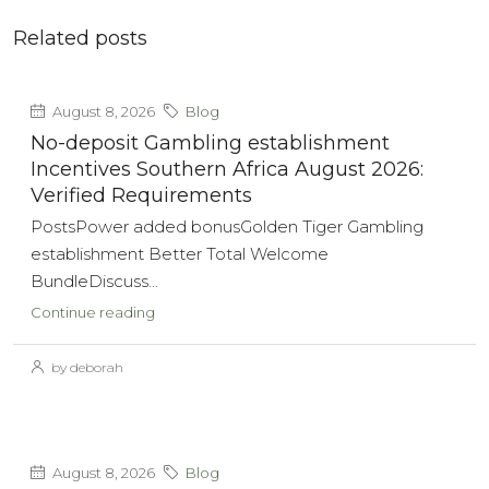
Related posts
August 8, 2026
Blog
No-deposit Gambling establishment
Incentives Southern Africa August 2026:
Verified Requirements
PostsPower added bonusGolden Tiger Gambling
establishment Better Total Welcome
BundleDiscuss...
Continue reading
by deborah
August 8, 2026
Blog