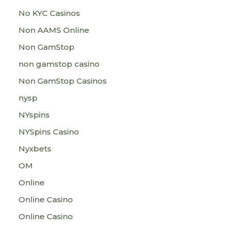
No KYC Casinos
Non AAMS Online
Non GamStop
non gamstop casino
Non GamStop Casinos
nysp
NYspins
NYSpins Casino
Nyxbets
OM
Online
Online Casino
Online Casino