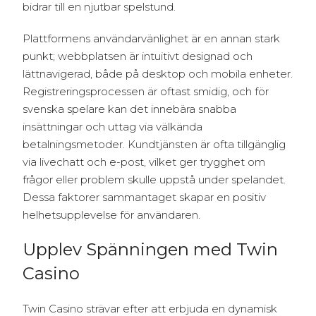
bidrar till en njutbar spelstund.
Plattformens användarvänlighet är en annan stark
punkt; webbplatsen är intuitivt designad och
lättnavigerad, både på desktop och mobila enheter.
Registreringsprocessen är oftast smidig, och för
svenska spelare kan det innebära snabba
insättningar och uttag via välkända
betalningsmetoder. Kundtjänsten är ofta tillgänglig
via livechatt och e-post, vilket ger trygghet om
frågor eller problem skulle uppstå under spelandet.
Dessa faktorer sammantaget skapar en positiv
helhetsupplevelse för användaren.
Upplev Spänningen med Twin
Casino
Twin Casino strävar efter att erbjuda en dynamisk