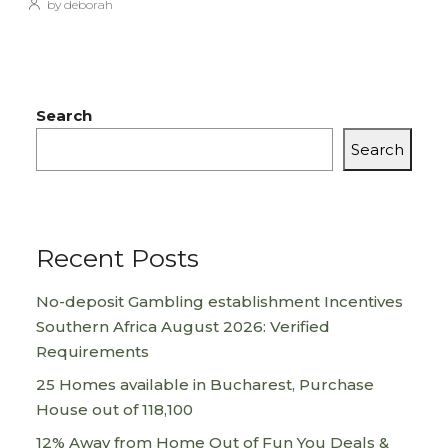
by deborah
Search
Search
Recent Posts
No-deposit Gambling establishment Incentives
Southern Africa August 2026: Verified
Requirements
25 Homes available in Bucharest, Purchase
House out of 118,100
12% Away from Home Out of Fun You Deals &