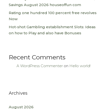
Savings August 2026 houseoffun com
Rating one hundred 100 percent free revolves
Now
Hot-shot Gambling establishment Slots: Ideas
on how to Play and also have Bonuses
Recent Comments
A WordPress Commenter
on
Hello world!
Archives
August 2026