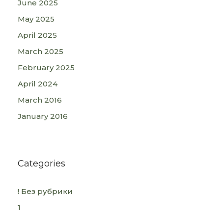
June 2025
May 2025
April 2025
March 2025
February 2025
April 2024
March 2016
January 2016
Categories
! Без рубрики
1