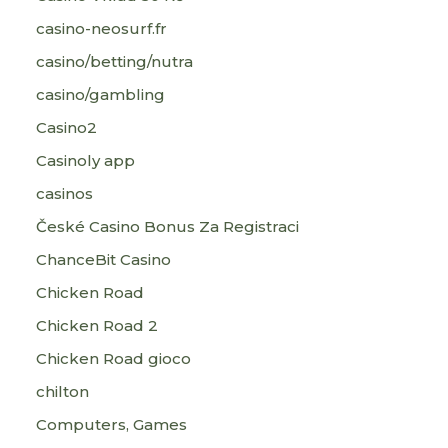
casino-neosurf.fr
casino/betting/nutra
casino/gambling
Casino2
Casinoly app
casinos
České Casino Bonus Za Registraci
ChanceBit Casino
Chicken Road
Chicken Road 2
Chicken Road gioco
chilton
Computers, Games