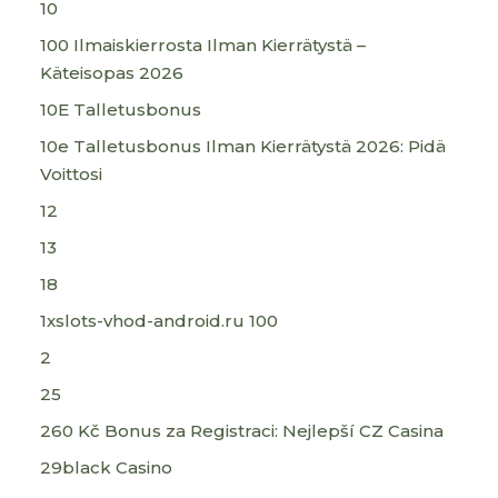
10
100 Ilmaiskierrosta Ilman Kierrätystä –
Käteisopas 2026
10E Talletusbonus
10e Talletusbonus Ilman Kierrätystä 2026: Pidä
Voittosi
12
13
18
1xslots-vhod-android.ru 100
2
25
260 Kč Bonus za Registraci: Nejlepší CZ Casina
29black Casino