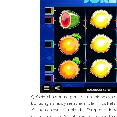
Qo'shimcha bonusingizni ma'lum bir onlayn o'
bonusingiz shaxsiy sarlavhalar bilan mos kelishi
Kanada onlayn kazinolaridan $step one depoz
usullaridan biridir. $1 put odatda bonuslar turin