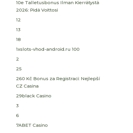
10e Talletusbonus Ilman Kierrätystä
2026: Pidä Voittosi
12
13
18
1xslots-vhod-android.ru 100
2
25
260 Kč Bonus za Registraci: Nejlepší
CZ Casina
29black Casino
3
6
7ABET Casino