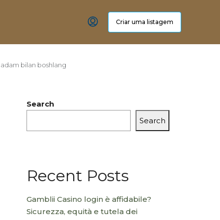
Criar uma listagem
i qadam bilan boshlang
Search
Search
Recent Posts
Gamblii Casino login è affidabile?
Sicurezza, equità e tutela dei