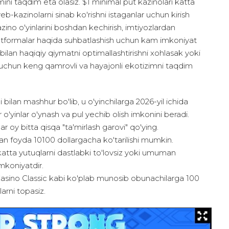
mini taqdim eta olasiz. $1 minimal put kazinolari katta
veb-kazinolarni sinab ko'rishni istaganlar uchun kirish
zino o'yinlarini boshdan kechirish, imtiyozlardan
atformalar haqida suhbatlashish uchun kam imkoniyat
bilan haqiqiy qiymatni optimallashtirishni xohlasak yoki
uchun keng qamrovli va hayajonli ekotizimni taqdim
mi bilan mashhur bo'lib, u o'yinchilarga 2026-yil ichida
 o'yinlar o'ynash va pul yechib olish imkonini beradi.
r oy bitta qisqa "ta'mirlash garovi" qo'ying.
gan foyda 10100 dollargacha ko'tarilishi mumkin.
katta yutuqlarni dastlabki to'lovsiz yoki umuman
imkoniyatdir.
, Casino Classic kabi ko'plab munosib obunachilarga 100
larni topasiz.