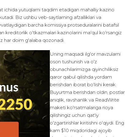
oat ichida yutuqlarni taqdim etadigan mahalliy kazino
kutadi. Biz ushbu veb-saytlarning afzalliklari va
uvvatlaydigan barcha komissiya protseduralarini batafsil
n kreditorlik o'tkazmalari kazinolarini ma'qul ko'rsangiz
miz har doim g'alaba qozonadi.
Uning maqsadi ilg'or mavzularni
oson tushunish va o'z
obunachilarimizga qiyinchiliksiz
qaror qabul qilishda yordam
berishdan iborat bo'lishi kerak.
Buyurtma berishdan oldin, postlar
aniqlik, ravshanlik va ReadWrite
maketi ko'rsatmalariga rioya
qilishingiz uchun qat'iy
o'zgartirishlar kiritishni o'qiydi. Eng
kam $10 miqdoridagi ajoyib