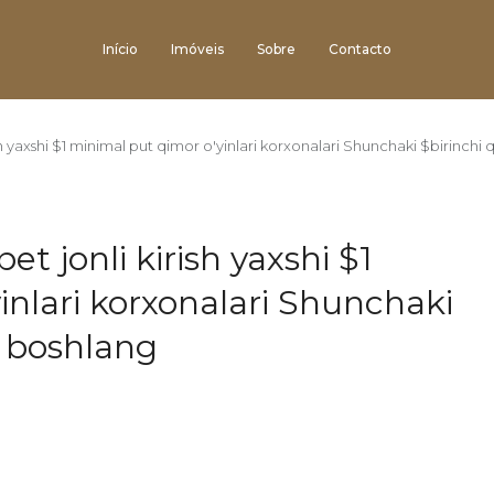
Início
Imóveis
Sobre
Contacto
sh yaxshi $1 minimal put qimor o'yinlari korxonalari Shunchaki $birinch
t jonli kirish yaxshi $1
inlari korxonalari Shunchaki
n boshlang