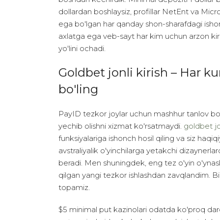
dollardan boshlaysiz, profillar NetEnt va Micr
ega bo'lgan har qanday shon-sharafdagi ishonc
axlatga ega veb-sayt har kim uchun arzon kiris
yo'lini ochadi.
Goldbet jonli kirish – Har 
bo'ling
PayID tezkor joylar uchun mashhur tanlov bo'l
yechib olishni xizmat ko'rsatmaydi.
goldbet jon
funksiyalariga ishonch hosil qiling va siz haqi
avstraliyalik o'yinchilarga yetakchi dizaynerla
beradi. Men shuningdek, eng tez o'yin o'ynash
qilgan yangi tezkor ishlashdan zavqlandim. Biz
topamiz.
$5 minimal put kazinolari odatda ko'proq dar