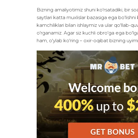
Bizning amaliyotimiz shuni ko'rsatadiki, bir s
saytlari katta muxlislar bazasiga ega bo'lishni 
kamchiliklari bilan ishlaymiz va ular qo'llab-q
o'rganamiz. Agar siz kuchli obro'ga ega bo'lga
ham, o'ylab ko'ring – oxir-oqibat bizning uyi