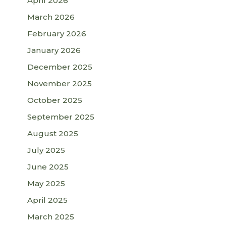
April 2026
March 2026
February 2026
January 2026
December 2025
November 2025
October 2025
September 2025
August 2025
July 2025
June 2025
May 2025
April 2025
March 2025