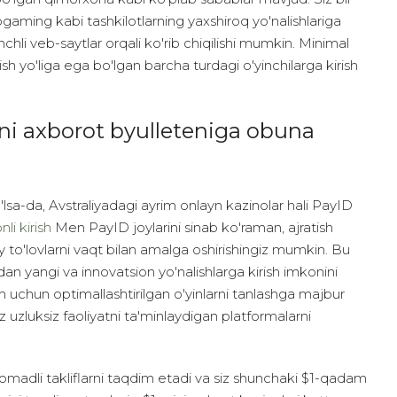
ogaming kabi tashkilotlarning yaxshiroq yo'nalishlariga
hli veb-saytlar orqali ko'rib chiqilishi mumkin.
Minimal
h yo'liga ega bo'lgan barcha turdagi o'yinchilarga kirish
kuni axborot byulleteniga obuna
sa-da, Avstraliyadagi ayrim onlayn kazinolar hali PayID
li kirish
Men PayID joylarini sinab ko'raman, ajratish
qiy to'lovlarni vaqt bilan amalga oshirishingiz mumkin. Bu
rdan yangi va innovatsion yo'nalishlarga kirish imkonini
 uchun optimallashtirilgan o'yinlarni tanlashga majbur
 uzluksiz faoliyatni ta'minlaydigan platformalarni
omadli takliflarni taqdim etadi va siz shunchaki $1-qadam