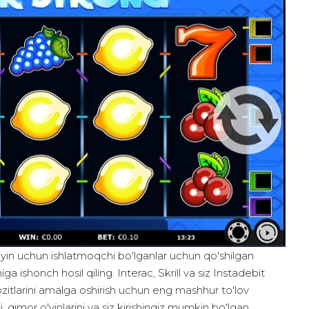
yin uchun ishlatmoqchi bo'lganlar uchun qo'shilgan
ga ishonch hosil qiling. Interac, Skrill va siz Instadebit
itlarini amalga oshirish uchun eng mashhur to'lov
i, qimor o'yinlarini va siz kirishingiz mumkin bo'lgan