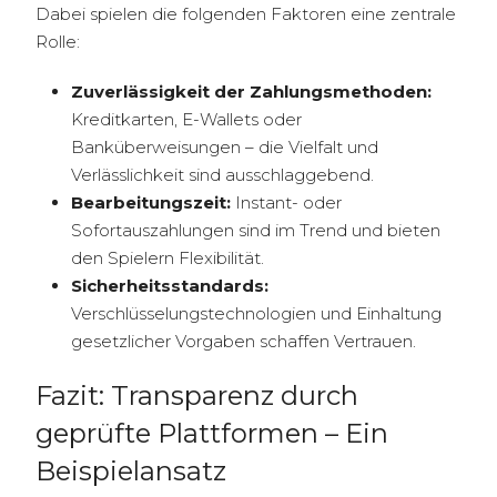
Dabei spielen die folgenden Faktoren eine zentrale
Rolle:
Zuverlässigkeit der Zahlungsmethoden:
Kreditkarten, E-Wallets oder
Banküberweisungen – die Vielfalt und
Verlässlichkeit sind ausschlaggebend.
Bearbeitungszeit:
Instant- oder
Sofortauszahlungen sind im Trend und bieten
den Spielern Flexibilität.
Sicherheitsstandards:
Verschlüsselungstechnologien und Einhaltung
gesetzlicher Vorgaben schaffen Vertrauen.
Fazit: Transparenz durch
geprüfte Plattformen – Ein
Beispielansatz