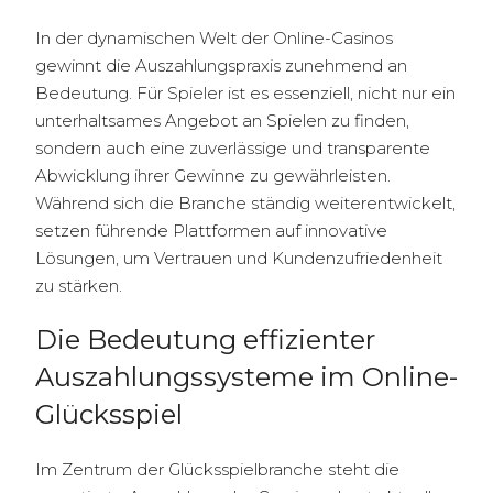
In der dynamischen Welt der Online-Casinos
gewinnt die Auszahlungspraxis zunehmend an
Bedeutung. Für Spieler ist es essenziell, nicht nur ein
unterhaltsames Angebot an Spielen zu finden,
sondern auch eine zuverlässige und transparente
Abwicklung ihrer Gewinne zu gewährleisten.
Während sich die Branche ständig weiterentwickelt,
setzen führende Plattformen auf innovative
Lösungen, um Vertrauen und Kundenzufriedenheit
zu stärken.
Die Bedeutung effizienter
Auszahlungssysteme im Online-
Glücksspiel
Im Zentrum der Glücksspielbranche steht die