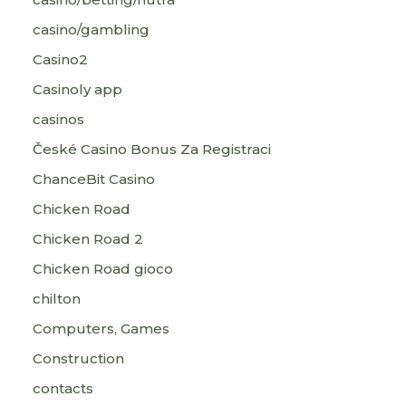
casino/gambling
Casino2
Casinoly app
casinos
České Casino Bonus Za Registraci
ChanceBit Casino
Chicken Road
Chicken Road 2
Chicken Road gioco
chilton
Computers, Games
Construction
contacts