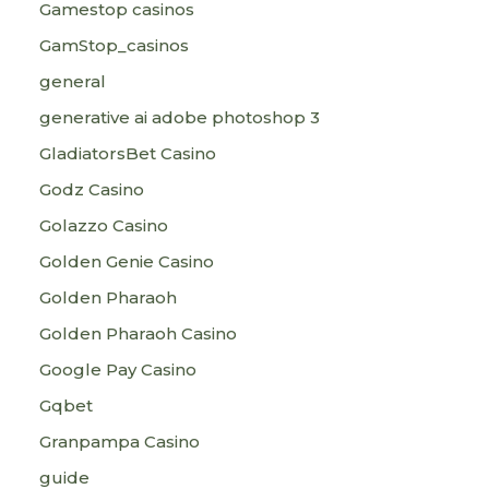
Gamestop casinos
GamStop_casinos
general
generative ai adobe photoshop 3
GladiatorsBet Casino
Godz Casino
Golazzo Casino
Golden Genie Casino
Golden Pharaoh
Golden Pharaoh Casino
Google Pay Casino
Gqbet
Granpampa Casino
guide