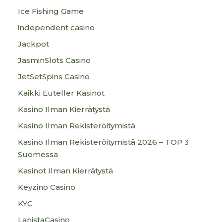
Ice Fishing Game
independent casino
Jackpot
JasminSlots Casino
JetSetSpins Casino
Kaikki Euteller Kasinot
Kasino Ilman Kierrätystä
Kasino Ilman Rekisteröitymistä
Kasino Ilman Rekisteröitymistä 2026 – TOP 3
Suomessa
Kasinot Ilman Kierrätystä
Keyzino Casino
KYC
LanistaCasino