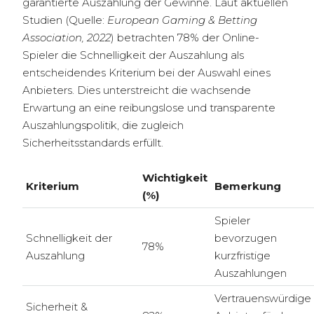
garantierte Auszahlung der Gewinne. Laut aktuellen
Studien (Quelle:
European Gaming & Betting
Association, 2022
) betrachten 78% der Online-
Spieler die Schnelligkeit der Auszahlung als
entscheidendes Kriterium bei der Auswahl eines
Anbieters. Dies unterstreicht die wachsende
Erwartung an eine reibungslose und transparente
Auszahlungspolitik, die zugleich
Sicherheitsstandards erfüllt.
Wichtigkeit
Kriterium
Bemerkung
(%)
Spieler
Schnelligkeit der
bevorzugen
78%
Auszahlung
kurzfristige
Auszahlungen
Vertrauenswürdige
Sicherheit &