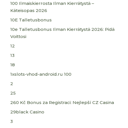
100 Ilmaiskierrosta Ilman Kierrätystä –
Käteisopas 2026
10E Talletusbonus
10e Talletusbonus Ilman Kierrätystä 2026: Pidä
Voittosi
12
13
18
1xslots-vhod-android.ru 100
2
25
260 Kč Bonus za Registraci: Nejlepší CZ Casina
29black Casino
3