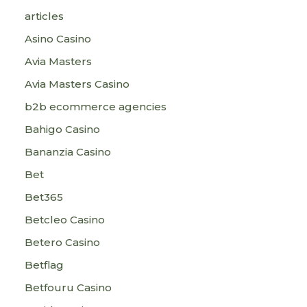
articles
Asino Casino
Avia Masters
Avia Masters Casino
b2b ecommerce agencies
Bahigo Casino
Bananzia Casino
Bet
Bet365
Betcleo Casino
Betero Casino
Betflag
Betfouru Casino