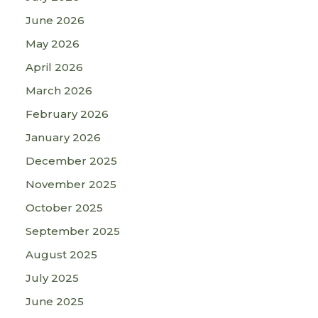
June 2026
May 2026
April 2026
March 2026
February 2026
January 2026
December 2025
November 2025
October 2025
September 2025
August 2025
July 2025
June 2025