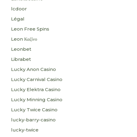
lcdoor
Légal
Leon Free Spins
Leon Καζίνο
Leonbet
Librabet
Lucky Anon Casino
Lucky Carnival Casino
Lucky Elektra Casino
Lucky Minning Casino
Lucky Twice Casino
lucky-barry-casino
lucky-twice