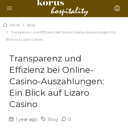
Home
Blog
Transparenz und Effizienz bei Online-Casino-Auszahlungen: Ein
Blick auf Lizaro Casino
Transparenz und
Effizienz bei Online-
Casino-Auszahlungen:
Ein Blick auf Lizaro
Casino
1 year ago
Blog
0