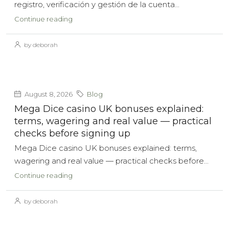
registro, verificación y gestión de la cuenta...
Continue reading
by deborah
August 8, 2026
Blog
Mega Dice casino UK bonuses explained:
terms, wagering and real value — practical
checks before signing up
Mega Dice casino UK bonuses explained: terms,
wagering and real value — practical checks before...
Continue reading
by deborah