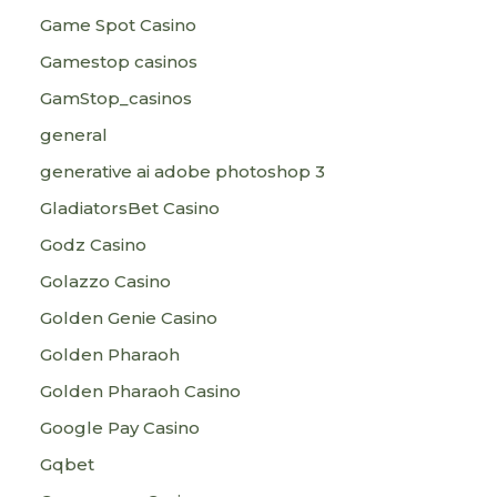
Game Spot Casino
Gamestop casinos
GamStop_casinos
general
generative ai adobe photoshop 3
GladiatorsBet Casino
Godz Casino
Golazzo Casino
Golden Genie Casino
Golden Pharaoh
Golden Pharaoh Casino
Google Pay Casino
Gqbet