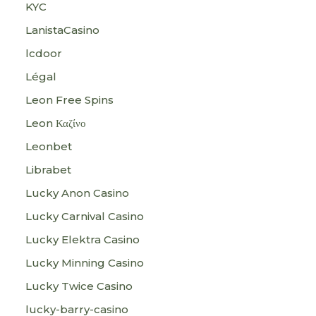
KYC
LanistaCasino
lcdoor
Légal
Leon Free Spins
Leon Καζίνο
Leonbet
Librabet
Lucky Anon Casino
Lucky Carnival Casino
Lucky Elektra Casino
Lucky Minning Casino
Lucky Twice Casino
lucky-barry-casino