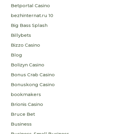
Betportal Casino
bezhinternat.ru 10
Big Bass Splash
Billybets
Bizzo Casino
Blog
Bolizyn Casino
Bonus Crab Casino
Bonuskong Casino
bookmakers
Brionis Casino
Bruce Bet
Business
Business, Small Business