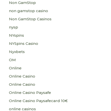
Non GamStop
non gamstop casino
Non GamStop Casinos
nysp
NYspins
NYSpins Casino
Nyxbets
OM
Online
Online Casino
Online Casino
Online Casino Paysafe
Online Casino Paysafecard 10€
online casinos