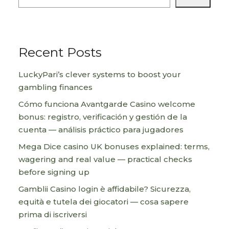
Recent Posts
LuckyPari’s clever systems to boost your
gambling finances
Cómo funciona Avantgarde Casino welcome
bonus: registro, verificación y gestión de la
cuenta — análisis práctico para jugadores
Mega Dice casino UK bonuses explained: terms,
wagering and real value — practical checks
before signing up
Gamblii Casino login è affidabile? Sicurezza,
equità e tutela dei giocatori — cosa sapere
prima di iscriversi