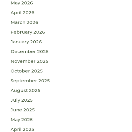
May 2026
April 2026
March 2026
February 2026
January 2026
December 2025
November 2025
October 2025
September 2025
August 2025
July 2025
June 2025
May 2025
April 2025