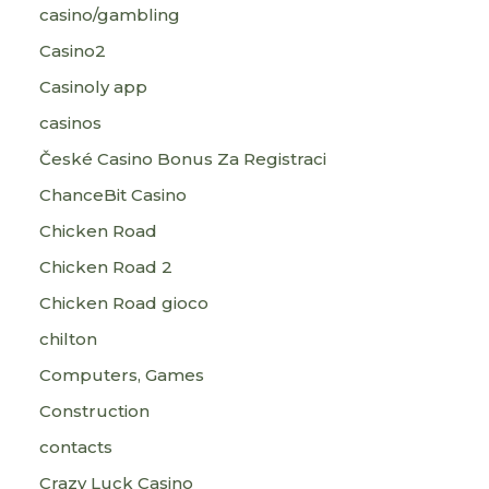
casino/gambling
Casino2
Casinoly app
casinos
České Casino Bonus Za Registraci
ChanceBit Casino
Chicken Road
Chicken Road 2
Chicken Road gioco
chilton
Computers, Games
Construction
contacts
Crazy Luck Casino