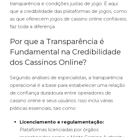
transparência e condições justas de jogo. É aqui
que a credibilidade das plataformas de jogos, como
as que oferecem jogos de cassino online confiáveis,
faz toda a diferença.
Por que a Transparência é
Fundamental na Credibilidade
dos Cassinos Online?
Segundo análises de especialistas, a transparência
operacional é a base para estabelecer uma relação
de confiança duradoura entre operadores de
cassino online e seus usuários. Isso inclui várias
práticas essenciais, tais como:
Licenciamento e regulamentação:
Plataformas licenciadas por órgãos