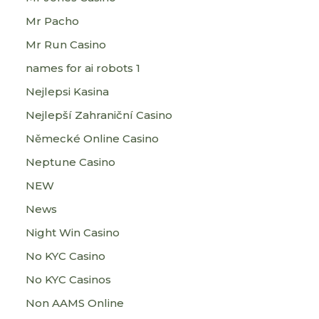
Mr Pacho
Mr Run Casino
names for ai robots 1
Nejlepsi Kasina
Nejlepší Zahraniční Casino
Německé Online Casino
Neptune Casino
NEW
News
Night Win Casino
No KYC Casino
No KYC Casinos
Non AAMS Online