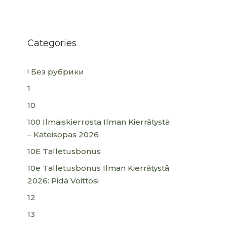
Categories
! Без рубрики
1
10
100 Ilmaiskierrosta Ilman Kierrätystä
– Käteisopas 2026
10E Talletusbonus
10e Talletusbonus Ilman Kierrätystä
2026: Pidä Voittosi
12
13