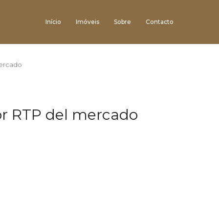
Início
Imóveis
Sobre
Contacto
mercado
or RTP del mercado