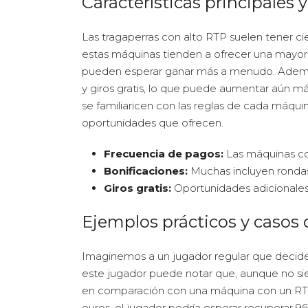
Características principales y
Las tragaperras con alto RTP suelen tener cier
estas máquinas tienden a ofrecer una mayor 
pueden esperar ganar más a menudo. Además
y giros gratis, lo que puede aumentar aún má
se familiaricen con las reglas de cada máqui
oportunidades que ofrecen.
Frecuencia de pagos:
Las máquinas co
Bonificaciones:
Muchas incluyen rondas
Giros gratis:
Oportunidades adicionales p
Ejemplos prácticos y casos 
Imaginemos a un jugador regular que decide 
este jugador puede notar que, aunque no si
en comparación con una máquina con un RTP
euros, el jugador podría esperar recuperar 9