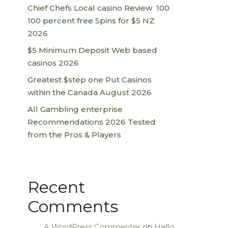
Chief Chefs Local casino Review ️ 100
100 percent free Spins for $5 NZ
2026
$5 Minimum Deposit Web based
casinos 2026
Greatest $step one Put Casinos
within the Canada August 2026
All Gambling enterprise
Recommendations 2026 Tested
from the Pros & Players
Recent
Comments
A WordPress Commenter
on
Hello