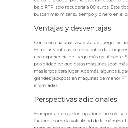
bajo RTP, solo recuperaría 88 euros. Este ti
buscan maximizar su tiempo y dinero en el c
Ventajas y desventajas
Como en cualquier aspecto del juego, las tra
Entre las ventajas, se encuentran las mejores
una experiencia de juego más gratificante. 
posibilidad de que estas máquinas sean más 
más largos para jugar. Además, algunos juga
grandes jackpots en máquinas de menor RTP
informadas.
Perspectivas adicionales
Es importante que los jugadores no solo se 
factores como la volatilidad de la máquina. 
premios, pero son menos frecuentes, mientra