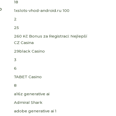
18
atensicherheit_und_Kontrolle
1xslots-vhod-android.ru 100
2
25
260 Kč Bonus za Registraci: Nejlepší
CZ Casina
29black Casino
3
6
7ABET Casino
8
a16z generative ai
Admiral Shark
adobe generative ai 1