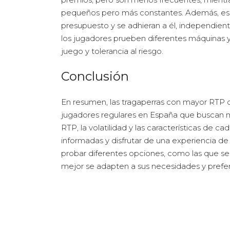
pequeños pero más constantes. Además, es
presupuesto y se adhieran a él, independie
los jugadores prueben diferentes máquinas y
juego y tolerancia al riesgo.
Conclusión
En resumen, las tragaperras con mayor RTP 
jugadores regulares en España que buscan ma
RTP, la volatilidad y las características de
informadas y disfrutar de una experiencia de
probar diferentes opciones, como las que se 
mejor se adapten a sus necesidades y prefer