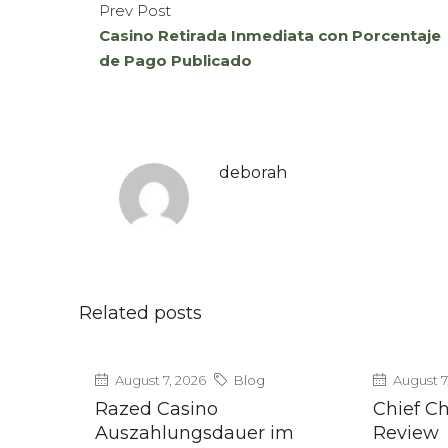
Prev Post
Casino Retirada Inmediata con Porcentaje
de Pago Publicado
deborah
Related posts
August 7, 2026
Blog
August 7
Razed Casino
Chief Ch
Auszahlungsdauer im
Review ️