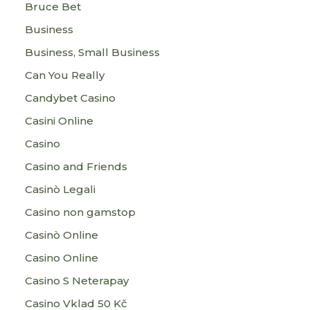
Bruce Bet
Business
Business, Small Business
Can You Really
Candybet Casino
Casini Online
Casino
Casino and Friends
Casinò Legali
Casino non gamstop
Casinò Online
Casino Online
Casino S Neterapay
Casino Vklad 50 Kč