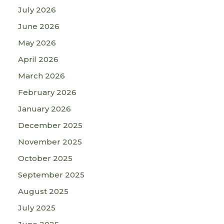
July 2026
June 2026
May 2026
April 2026
March 2026
February 2026
January 2026
December 2025
November 2025
October 2025
September 2025
August 2025
July 2025