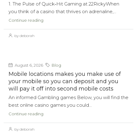
1. The Pulse of Quick‑Hit Gaming at 22RickyWhen
you think of a casino that thrives on adrenaline,...
Continue reading
by deborah
August 6, 2026
Blog
Mobile locations makes you make use of
your mobile so you can deposit and you
will pay it off into second mobile costs
An informed Gambling games Below, you will find the
best online casino games you could...
Continue reading
by deborah