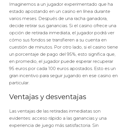
Imaginemos a un jugador experimentado que ha
estado apostando en un casino en línea durante
varios meses. Después de una racha ganadora,
decide retirar sus ganancias. Si el casino ofrece una
opción de retirada inmediata, el jugador podrá ver
cómo sus fondos se transfieren a su cuenta en
cuestión de minutos. Por otro lado, si el casino tiene
un porcentaje de pago del 95%, esto significa que,
en promedio, el jugador puede esperar recuperar
95 euros por cada 100 euros apostados. Esto es un
gran incentivo para seguir jugando en ese casino en
particular.
Ventajas y desventajas
Las ventajas de las retiradas inmediatas son
evidentes: acceso rápido a las ganancias y una
experiencia de juego más satisfactoria. Sin