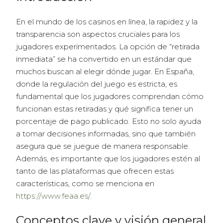
En el mundo de los casinos en línea, la rapidez y la
transparencia son aspectos cruciales para los
jugadores experimentados. La opción de “retirada
inmediata” se ha convertido en un estándar que
muchos buscan al elegir dónde jugar. En España,
donde la regulación del juego es estricta, es
fundamental que los jugadores comprendan cómo
funcionan estas retiradas y qué significa tener un
porcentaje de pago publicado. Esto no solo ayuda
a tomar decisiones informadas, sino que también
asegura que se juegue de manera responsable.
Además, es importante que los jugadores estén al
tanto de las plataformas que ofrecen estas
características, como se menciona en
https://www.feaa.es/
.
Conceptos clave y visión general