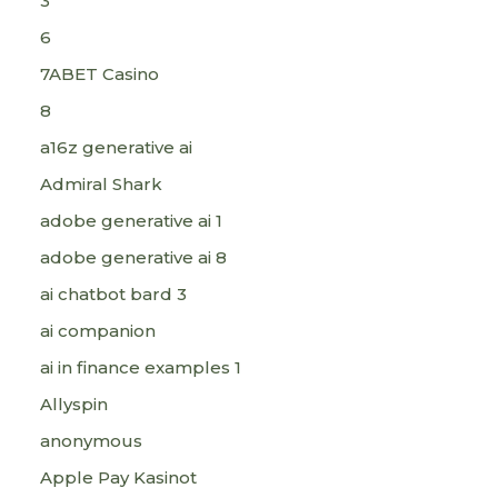
3
6
7ABET Casino
8
a16z generative ai
Admiral Shark
adobe generative ai 1
adobe generative ai 8
ai chatbot bard 3
ai companion
ai in finance examples 1
Allyspin
anonymous
Apple Pay Kasinot