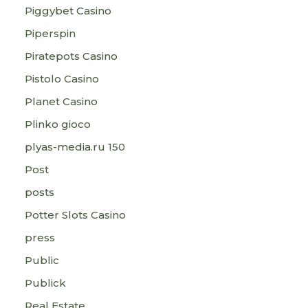
Piggybet Casino
Piperspin
Piratepots Casino
Pistolo Casino
Planet Casino
Plinko gioco
plyas-media.ru 150
Post
posts
Potter Slots Casino
press
Public
Publick
Real Estate