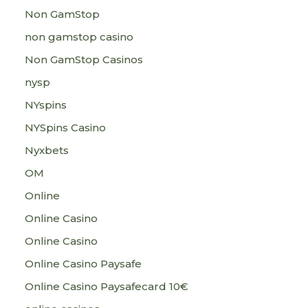
Non GamStop
non gamstop casino
Non GamStop Casinos
nysp
NYspins
NYSpins Casino
Nyxbets
OM
Online
Online Casino
Online Casino
Online Casino Paysafe
Online Casino Paysafecard 10€