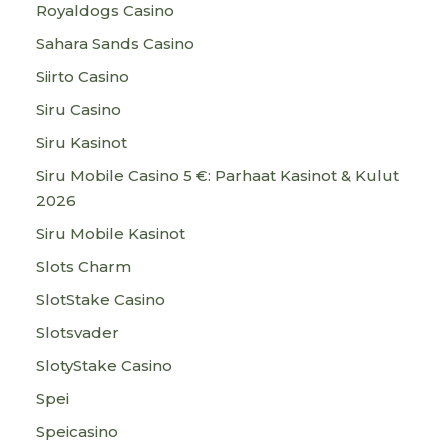
Royaldogs Casino
Sahara Sands Casino
Siirto Casino
Siru Casino
Siru Kasinot
Siru Mobile Casino 5 €: Parhaat Kasinot & Kulut
2026
Siru Mobile Kasinot
Slots Charm
SlotStake Casino
Slotsvader
SlotyStake Casino
Spei
Speicasino