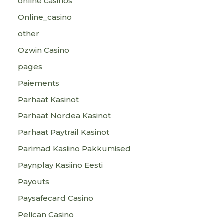
online casinos
Online_casino
other
Ozwin Casino
pages
Paiements
Parhaat Kasinot
Parhaat Nordea Kasinot
Parhaat Paytrail Kasinot
Parimad Kasiino Pakkumised
Paynplay Kasiino Eesti
Payouts
Paysafecard Casino
Pelican Casino