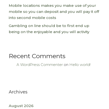
Mobile locations makes you make use of your
mobile so you can deposit and you will pay it off
into second mobile costs
Gambling on line should be to first end up
being on the enjoyable and you will activity
Recent Comments
A WordPress Commenter
on
Hello world!
Archives
August 2026