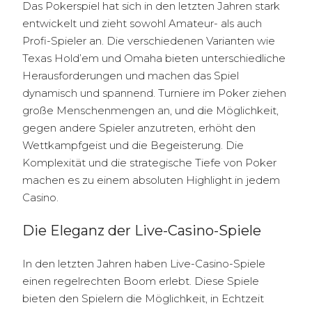
Das Pokerspiel hat sich in den letzten Jahren stark
entwickelt und zieht sowohl Amateur- als auch
Profi-Spieler an. Die verschiedenen Varianten wie
Texas Hold’em und Omaha bieten unterschiedliche
Herausforderungen und machen das Spiel
dynamisch und spannend. Turniere im Poker ziehen
große Menschenmengen an, und die Möglichkeit,
gegen andere Spieler anzutreten, erhöht den
Wettkampfgeist und die Begeisterung. Die
Komplexität und die strategische Tiefe von Poker
machen es zu einem absoluten Highlight in jedem
Casino.
Die Eleganz der Live-Casino-Spiele
In den letzten Jahren haben Live-Casino-Spiele
einen regelrechten Boom erlebt. Diese Spiele
bieten den Spielern die Möglichkeit, in Echtzeit