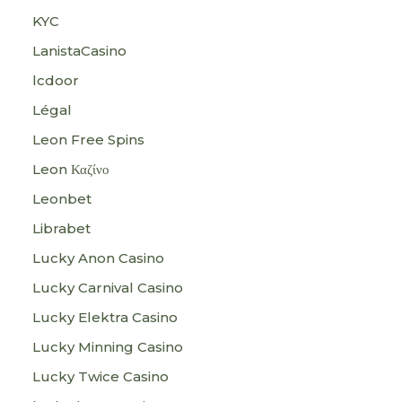
KYC
LanistaCasino
lcdoor
Légal
Leon Free Spins
Leon Καζίνο
Leonbet
Librabet
Lucky Anon Casino
Lucky Carnival Casino
Lucky Elektra Casino
Lucky Minning Casino
Lucky Twice Casino