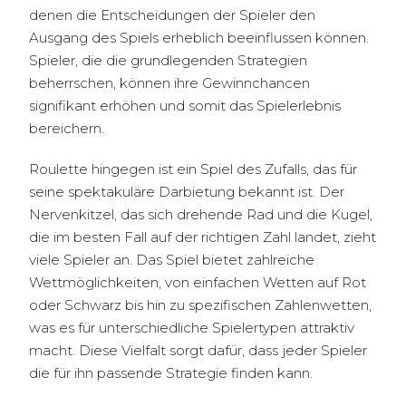
denen die Entscheidungen der Spieler den
Ausgang des Spiels erheblich beeinflussen können.
Spieler, die die grundlegenden Strategien
beherrschen, können ihre Gewinnchancen
signifikant erhöhen und somit das Spielerlebnis
bereichern.
Roulette hingegen ist ein Spiel des Zufalls, das für
seine spektakuläre Darbietung bekannt ist. Der
Nervenkitzel, das sich drehende Rad und die Kugel,
die im besten Fall auf der richtigen Zahl landet, zieht
viele Spieler an. Das Spiel bietet zahlreiche
Wettmöglichkeiten, von einfachen Wetten auf Rot
oder Schwarz bis hin zu spezifischen Zahlenwetten,
was es für unterschiedliche Spielertypen attraktiv
macht. Diese Vielfalt sorgt dafür, dass jeder Spieler
die für ihn passende Strategie finden kann.