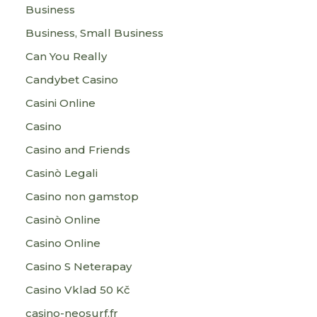
Business
Business, Small Business
Can You Really
Candybet Casino
Casini Online
Casino
Casino and Friends
Casinò Legali
Casino non gamstop
Casinò Online
Casino Online
Casino S Neterapay
Casino Vklad 50 Kč
casino-neosurf.fr